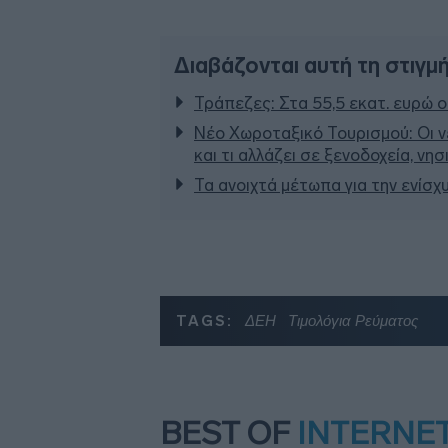
Διαβάζονται αυτή τη στιγμ
Τράπεζες: Στα 55,5 εκατ. ευρώ ο
Νέο Χωροταξικό Τουρισμού: Οι ν
και τι αλλάζει σε ξενοδοχεία, νη
Τα ανοιχτά μέτωπα για την ενίσχ
TAGS:
ΔΕΗ
Τιμολόγια Ρεύματος
BEST OF
INTERNE