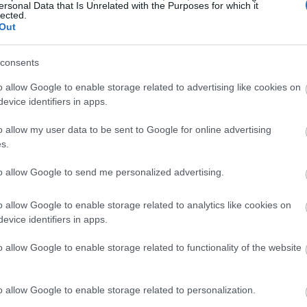
ersonal Data that Is Unrelated with the Purposes for which it
lected.
Out
23:53
consents
23:50
o allow Google to enable storage related to advertising like cookies on
evice identifiers in apps.
23:44
o allow my user data to be sent to Google for online advertising
s.
23:32
to allow Google to send me personalized advertising.
o allow Google to enable storage related to analytics like cookies on
23:17
evice identifiers in apps.
o allow Google to enable storage related to functionality of the website
ακοίνωσε επίσης σήμερα τα δύο νέα
23:03
το ΔΕΗ myHomeEnter η χρέωση (Ημέρας &
λεπτά του ευρώ ανά κιλοβατώρα, ενώ το
o allow Google to enable storage related to personalization.