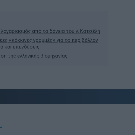
ή
 λογαριασμός από τα δάνεια του ν. Κατσέλη
έες «κόκκινες γραμμές» για το περιβάλλον
σιά και επενδύσεις
υση της ελληνικής βιομηχανίας
T