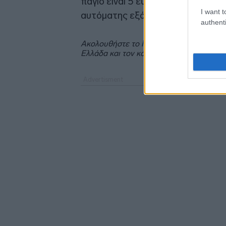
πάγιο είναι 5 ευρώ. Παράλληλα,
I want t
αυτόματης εξόφλησης με πάγια ε
authenti
Ακολουθήστε το
insider.gr στο Google 
Ελλάδα και τον κόσμο.