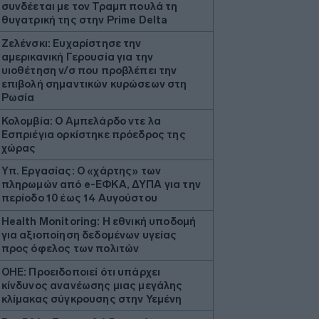
συνδέεται με τον Τραμπ πουλά τη
θυγατρική της στην Prime Delta
Ζελένσκι: Ευχαρίστησε την
αμερικανική Γερουσία για την
υιοθέτηση ν/σ που προβλέπει την
επιβολή σημαντικών κυρώσεων στη
Ρωσία
Κολομβία: Ο Αμπελάρδο ντε λα
Εσπριέγια ορκίστηκε πρόεδρος της
χώρας
Υπ. Εργασίας: Ο «χάρτης» των
πληρωμών από e-ΕΦΚΑ, ΔΥΠΑ για την
περίοδο 10 έως 14 Αυγούστου
Health Monitoring: Η εθνική υποδομή
για αξιοποίηση δεδομένων υγείας
προς όφελος των πολιτών
ΟΗΕ: Προειδοποιεί ότι υπάρχει
κίνδυνος ανανέωσης μιας μεγάλης
κλίμακας σύγκρουσης στην Υεμένη