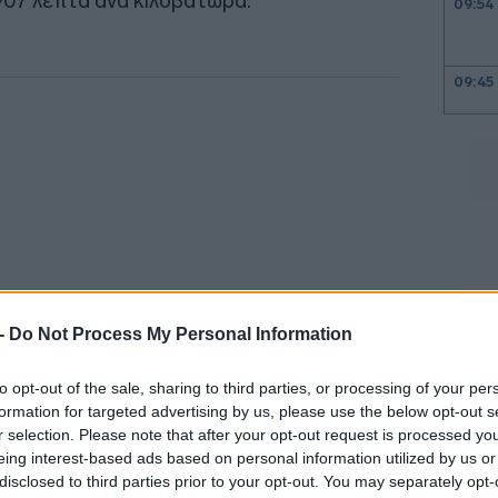
,907 λεπτά ανά κιλοβατώρα.
09:54
09:45
09:21
09:08
 -
Do Not Process My Personal Information
09:00
to opt-out of the sale, sharing to third parties, or processing of your per
 που έχουν νυχτερινό τιμολόγιο (Γ1Ν), η
formation for targeted advertising by us, please use the below opt-out s
r selection. Please note that after your opt-out request is processed y
08:50
τά ανά kWh, από 8,037 λεπτά ανά kWh
eing interest-based ads based on personal information utilized by us or
ρώ ανά μήνα.
disclosed to third parties prior to your opt-out. You may separately opt-