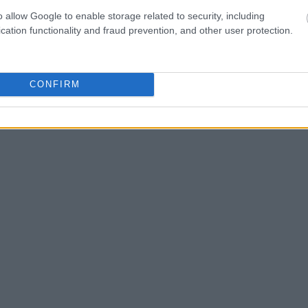
 προσφέρεται έκπτωση 2%, σε περίπτωση
22:45
o allow Google to enable storage related to security, including
ντολή.
cation functionality and fraud prevention, and other user protection.
22:32
News
και μάθετε πρώτοι όλες τις
ειδήσεις
από την
CONFIRM
22:13