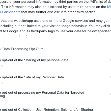
losure of your personal information by third parties on the IAB’s list of
08:36
. This information may also be disclosed by us to third parties on the
IA
για έναν ακόμη μήνα την τελική τιμή του
Participants
that may further disclose it to other third parties.
πορικής του Μαρτίου (67,5 ευρώ ανά
 that this website/app uses one or more Google services and may gath
το κάτω όριο που έχει καθορίσει η
including but not limited to your visit or usage behaviour. You may click 
08:31
υλα (85 ευρώ ανά Μεγαβατώρα). Αξίζει να
 to Google and its third-party tags to use your data for below specifi
 επιχείρηση αναπροσάρμοσε την έκπτωσή
ogle consent section.
08:25
 τον Μάρτιο (όταν ήταν 10%). Το δίμηνο
l Data Processing Opt Outs
ount ήταν 20% στη βασική χρέωση
08:11
o opt-out of the Sharing of my personal data.
08:08
In
o opt-out of the Sale of my Personal Data.
In
08:00
to opt-out of processing my Personal Data for Targeted
ing.
In
23:58
o opt-out of Collection, Use, Retention, Sale, and/or Sharing