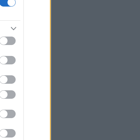
τους σχέσεις
Ιράν: Ο Αραγτσί επαινεί τον στρατό,
προτρέπει σε ενότητα των
μουσουλμάνων
Το Cambridge επανεξετάζει τις
διαδικασίες πρόσληψης καθηγητών
Συνάντηση Ζελένσκι με Βούτσιτς -
Θέματα οικονομίας και ασφάλειας στο
επίκεντρο
Άγκυρα: Η συμφωνία με Πακιστάν και
Σαουδική Αραβία δεν παραβιάζει το
ΝΑΤΟ
Η καλύτερη εβδομάδα από τον Απρίλιο
στη Wall Street - Νέο ρεκόρ για S&P
500
Η Ισπανία ξεκινά ελέγχους στους
ταξιδιώτες από Ιταλία - Έως τις 7
Σεπτεμβρίου