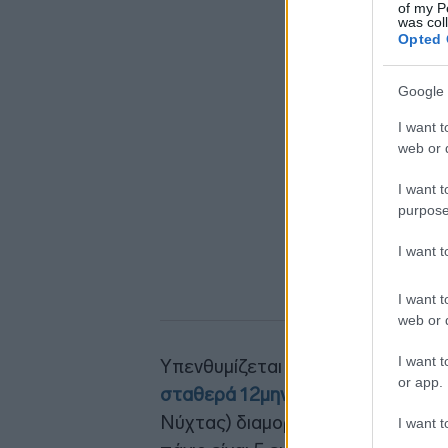
of my P
was col
Opted 
Google 
I want t
web or d
I want t
purpose
I want 
I want t
web or d
I want t
Υπενθυμίζεται ότι η επιχείρηση
αν
or app.
σταθερά 12μηνα τιμολόγιά της
. Σ
Νύχτας) διαμορφώνεται στα 12,5 
I want t