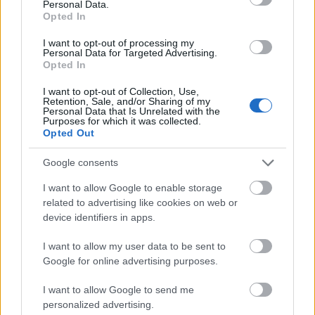
Personal Data.
Opted In
I want to opt-out of processing my
Personal Data for Targeted Advertising.
Opted In
I want to opt-out of Collection, Use,
Retention, Sale, and/or Sharing of my
Personal Data that Is Unrelated with the
Purposes for which it was collected.
Διαβάζονται αυτή τη στιγμή
Opted Out
Ανασφάλιστα οχήματα: Στο «ψηφιακό κόσκινο»
της ΑΑΔΕ οι ενστάσεις για τα πρόστιμα
Google consents
Μετά την επιτυχία των καθαρών οικοπέδων, ας
I want to allow Google to enable storage
τολμήσουμε τα «καθαρά χωράφια» και
related to advertising like cookies on web or
μεταρρύθμιση της γης στην Ελλάδα
device identifiers in apps.
Η χώρα που ζει το δημογραφικό μας μέλλον
I want to allow my user data to be sent to
προβλέπεται να χάσει το 30% του πληθυσμού
Google for online advertising purposes.
της μέχρι το 2070
I want to allow Google to send me
personalized advertising.