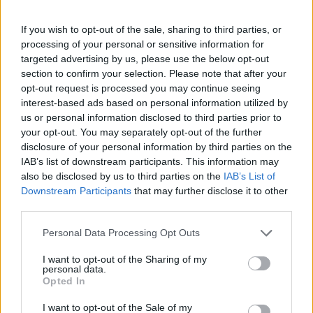
Κώστας Σκρέκας.
If you wish to opt-out of the sale, sharing to third parties, or
processing of your personal or sensitive information for
Σημειώνεται πως σύμφωνα με πρόσφατες
targeted advertising by us, please use the below opt-out
δηλώσεις του υπουργού αυτή την περίοδο
section to confirm your selection. Please note that after your
πραγματοποιούνται έλεγχοι σε τουλάχιστον επτά
opt-out request is processed you may continue seeing
πολυεθνικές.
interest-based ads based on personal information utilized by
us or personal information disclosed to third parties prior to
your opt-out. You may separately opt-out of the further
Ακολουθήστε το
insider.gr στο Google News
και μάθετε
disclosure of your personal information by third parties on the
πρώτοι όλες τις
ειδήσεις
από την Ελλάδα και τον κόσμο.
IAB’s list of downstream participants. This information may
also be disclosed by us to third parties on the
IAB’s List of
Downstream Participants
that may further disclose it to other
third parties.
Please note that this website/app uses one or more Google
Personal Data Processing Opt Outs
services and may gather and store information including but
not limited to your visit or usage behaviour. You may click to
I want to opt-out of the Sharing of my
personal data.
grant or deny consent to Google and its third-party tags to
Opted In
use your data for below specified purposes in below Google
consent section.
I want to opt-out of the Sale of my