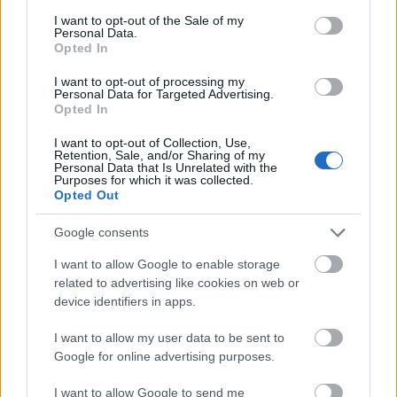
consent section.
I want to opt-out of the Sale of my
Personal Data.
Opted In
I want to opt-out of processing my
Personal Data for Targeted Advertising.
Opted In
I want to opt-out of Collection, Use,
Retention, Sale, and/or Sharing of my
Personal Data that Is Unrelated with the
Purposes for which it was collected.
Opted Out
Διαβάζονται αυτή τη στιγμή
Τράπεζες: Στα 55,5 εκατ. ευρώ ο λογαριασμός
Google consents
από τα δάνεια του ν. Κατσέλη
I want to allow Google to enable storage
Νέο Χωροταξικό Τουρισμού: Οι νέες «κόκκινες
related to advertising like cookies on web or
γραμμές» για το περιβάλλον και τι αλλάζει σε
device identifiers in apps.
ξενοδοχεία, νησιά και επενδύσεις
I want to allow my user data to be sent to
Τα ανοιχτά μέτωπα για την ενίσχυση της
Google for online advertising purposes.
ελληνικής βιομηχανίας
I want to allow Google to send me