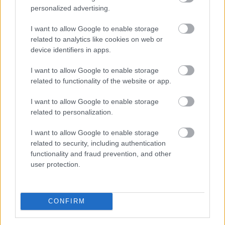
personalized advertising.
MUST READ
I want to allow Google to enable storage
related to analytics like cookies on web or
Μασκ: «Πλήρως αληθινή» η πρόθεση του 2018
για απόσυρση της Tesla από την Wall Street
device identifiers in apps.
I want to allow Google to enable storage
related to functionality of the website or app.
TAGS:
Tesla
Έλον Μασκ (Elon Musk)
I want to allow Google to enable storage
related to personalization.
I want to allow Google to enable storage
BEST OF
INTERNET
related to security, including authentication
functionality and fraud prevention, and other
user protection.
CONFIRM