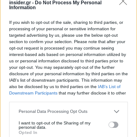
insider.gr -
Do Not Process My Personal
αντιμετωπίσει ο
τεχνολογικός κολοσσός
, καθώς
Information
τις προηγούμενες η αμερικανική εταιρεία είχε
αναγκαστεί να προχωρήσει
στην απόσυρση
If you wish to opt-out of the sale, sharing to third parties, or
επιπλέον 54.000 περίπου οχημάτων
στις ΗΠΑ
processing of your personal or sensitive information for
εξαιτίας
προβλημάτων στο σύστημα Full Self-
targeted advertising by us, please use the below opt-out
section to confirm your selection. Please note that after your
Driving
και συγκεκριμένα στην λειτουργία που
opt-out request is processed you may continue seeing
ακινητοποιεί τα οχήματα εγκαίρως όταν
interest-based ads based on personal information utilized by
βρίσκονται σε σημεία με πινακίδες STOP.
us or personal information disclosed to third parties prior to
your opt-out. You may separately opt-out of the further
disclosure of your personal information by third parties on the
Ακολουθήστε το
insider.gr στο Google News
και μάθετε
IAB’s list of downstream participants. This information may
πρώτοι όλες τις
ειδήσεις
από την Ελλάδα και τον κόσμο.
also be disclosed by us to third parties on the
IAB’s List of
Downstream Participants
that may further disclose it to other
third parties.
Please note that this website/app uses one or more Google
Personal Data Processing Opt Outs
services and may gather and store information including but
not limited to your visit or usage behaviour. You may click to
I want to opt-out of the Sharing of my
personal data.
grant or deny consent to Google and its third-party tags to
Opted In
use your data for below specified purposes in below Google