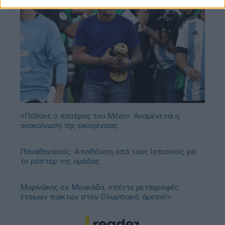
«Πέθανε ο πατέρας του Μέσι»: Αναμένεται η
ανακοίνωση της οικογένειας
Παναθηναϊκός: Αποθέωση από τους Ισπανούς για
το ρόστερ της ομάδας
Μαρινάκης σε Μονκάδα, «πέντε μεταγραφές
έτοιμων παικτών στον Ολυμπιακό, άμεσα!»