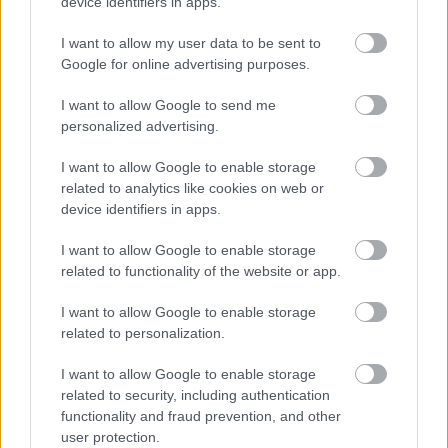
device identifiers in apps.
I want to allow my user data to be sent to
Google for online advertising purposes.
I want to allow Google to send me
personalized advertising.
I want to allow Google to enable storage
related to analytics like cookies on web or
device identifiers in apps.
I want to allow Google to enable storage
Με έμφαση στην ασφάλεια και στη
related to functionality of the website or app.
διαβαθμισμένη πρόσβαση, η πλατφόρμα θα
επιτρέπει την αξιοποίηση της πληροφορίας με
I want to allow Google to enable storage
related to personalization.
βάση τον ρόλο και τις αρμοδιότητες κάθε χρήστη.
Παράλληλα, θα σχεδιαστεί με γνώμονα τη
I want to allow Google to enable storage
διαλειτουργικότητα και τη δυνατότητα
related to security, including authentication
διασύνδεσης με τρίτα συστήματα και βάσεις
functionality and fraud prevention, and other
user protection.
δεδομένων, όπως η διαδικτυακή πύλη AGORA,