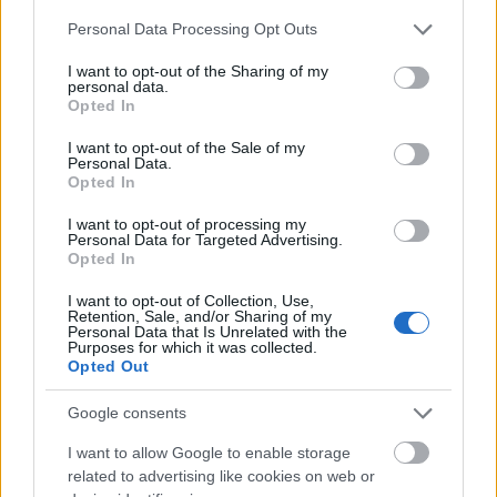
αποστολές και οδηγούς επιχειρείν.
Please note that this website/app uses one or more Google
Personal Data Processing Opt Outs
services and may gather and store information including but
not limited to your visit or usage behaviour. You may click to
I want to opt-out of the Sharing of my
personal data.
grant or deny consent to Google and its third-party tags to
Opted In
use your data for below specified purposes in below Google
consent section.
I want to opt-out of the Sale of my
Personal Data.
Opted In
I want to opt-out of processing my
Personal Data for Targeted Advertising.
Opted In
I want to opt-out of Collection, Use,
Retention, Sale, and/or Sharing of my
Personal Data that Is Unrelated with the
Purposes for which it was collected.
Opted Out
Google consents
I want to allow Google to enable storage
related to advertising like cookies on web or