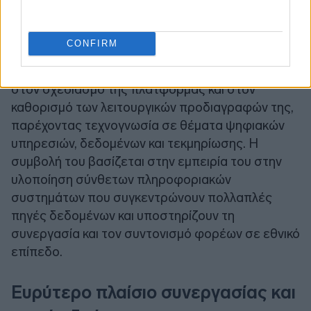
βάσεις δεδομένων διεθνών οργανισμών και
πληροφοριακά συστήματα της Enterprise Greece.
CONFIRM
Στο πλαίσιο του μνημονίου, το ΕΚΤ θα συμβάλει
στον σχεδιασμό της πλατφόρμας και στον
καθορισμό των λειτουργικών προδιαγραφών της,
παρέχοντας τεχνογνωσία σε θέματα ψηφιακών
υπηρεσιών, δεδομένων και τεκμηρίωσης. Η
συμβολή του βασίζεται στην εμπειρία του στην
υλοποίηση σύνθετων πληροφοριακών
συστημάτων που συγκεντρώνουν πολλαπλές
πηγές δεδομένων και υποστηρίζουν τη
συνεργασία και τον συντονισμό φορέων σε εθνικό
επίπεδο.
Ευρύτερο πλαίσιο συνεργασίας και