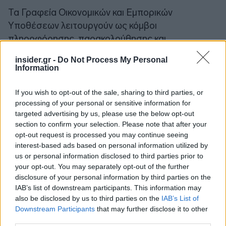
Τα Γραφεία Οικονομικών και Εμπορικών
Υποθέσεων λειτουργούν ως κόμβοι
πληροφόρησης, παρακολούθησης και
υποστήριξης της ελληνικής επιχειρηματικής
insider.gr -
Do Not Process My Personal
παρουσίας στο εξωτερικό. Ο όγκος της
Information
πληροφορίας που παράγεται και η ταχύτητα των
διεθνών οικονομικών εξελίξεων καθιστούν
If you wish to opt-out of the sale, sharing to third parties, or
αναγκαία την ανάπτυξη ενός ενιαίου,
processing of your personal or sensitive information for
targeted advertising by us, please use the below opt-out
οργανωμένου και διαλειτουργικού συστήματος
section to confirm your selection. Please note that after your
καταγραφής και αξιοποίησης δεδομένων.
opt-out request is processed you may continue seeing
interest-based ads based on personal information utilized by
us or personal information disclosed to third parties prior to
Η νέα ψηφιακή υποδομή θα λειτουργεί ως ενιαίο
your opt-out. You may separately opt-out of the further
σημείο πρόσβασης σε εκθέσεις, ενημερώσεις,
disclosure of your personal information by third parties on the
μελέτες, αναλύσεις και εισηγήσεις των Γραφείων,
IAB’s list of downstream participants. This information may
καθώς και σε πληροφοριακό υλικό για αγορές του
also be disclosed by us to third parties on the
IAB’s List of
εξωτερικού, επιχειρηματικές και επενδυτικές
Downstream Participants
that may further disclose it to other
third parties.
ευκαιρίες, κλαδικές αναλύσεις, επιχειρηματικές