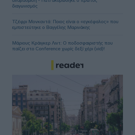
αναβάθμιση - Γιατί ακυρώθηκε ο πρώτος
διαγωνισμός
Τζέφρι Μονκαντά: Ποιος είναι ο «εγκέφαλος» που
εμπιστεύτηκε ο Βαγγέλης Μαρινάκης
Μάριους Κράιγκερ Λιντ: Ο ποδοσφαιριστής που
παίζει στο Conference χωρίς δεξί χέρι (vid)!