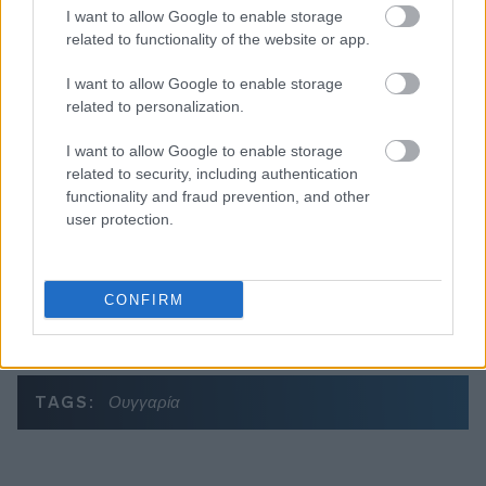
I want to allow Google to enable storage
Διαβάζονται αυτή τη στιγμή
related to functionality of the website or app.
Η γαλάζια «θετική ατζέντα» στο δρόμο για το
2027 - Το παράπονο της Καρυστιανού - Στον
I want to allow Google to enable storage
ΣΥΡΙΖΑ μελετούν Ιστορία
related to personalization.
Πυρόπληκτοι: Τι σημαίνουν τα «πράσινα»,
I want to allow Google to enable storage
«κίτρινα» και «κόκκινα» σπίτια για τις
related to security, including authentication
αποζημιώσεις
functionality and fraud prevention, and other
Ποια είναι η (κυβερνητική) λίστα με τα μεγάλα
user protection.
οδικά έργα και τα εκτιμώμενα
χρονοδιαγράμματα
CONFIRM
TAGS:
Ουγγαρία