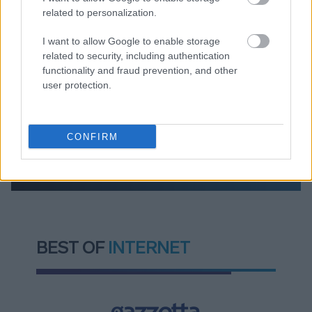
Πυρόπληκτοι: Τι σημαίνουν τα «πράσινα»,
related to personalization.
«κίτρινα» και «κόκκινα» σπίτια για τις
αποζημιώσεις
I want to allow Google to enable storage
Ποια είναι η (κυβερνητική) λίστα με τα μεγάλα
related to security, including authentication
οδικά έργα και τα εκτιμώμενα
functionality and fraud prevention, and other
χρονοδιαγράμματα
user protection.
CONFIRM
TAGS:
Υπουργείο Παιδείας
BEST OF
INTERNET