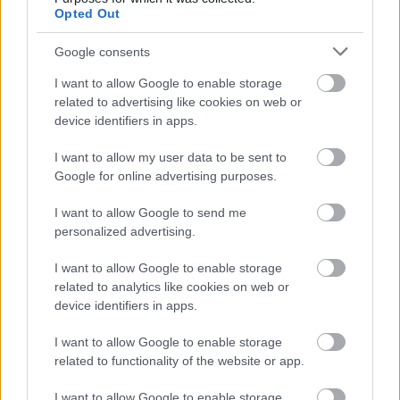
Opted Out
Google consents
I want to allow Google to enable storage
related to advertising like cookies on web or
device identifiers in apps.
I want to allow my user data to be sent to
Google for online advertising purposes.
I want to allow Google to send me
personalized advertising.
I want to allow Google to enable storage
related to analytics like cookies on web or
device identifiers in apps.
Διαβάζονται αυτή τη στιγμή
Η γαλάζια «θετική ατζέντα» στο δρόμο για το
I want to allow Google to enable storage
2027 - Το παράπονο της Καρυστιανού - Στον
related to functionality of the website or app.
ΣΥΡΙΖΑ μελετούν Ιστορία
I want to allow Google to enable storage