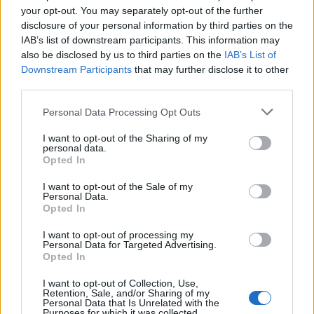
your opt-out. You may separately opt-out of the further
disclosure of your personal information by third parties on the
Η Ακαδημία Αθηνών, η οποία ιδρύθηκε το 1926 με
IAB’s list of downstream participants. This information may
πρωτοβουλία του Δημητρίου Αιγινήτη, αποτελεί
also be disclosed by us to third parties on the
IAB’s List of
Downstream Participants
that may further disclose it to other
εδώ και έναν αιώνα τον ανώτατο πνευματικό
third parties.
θεσμό της χώρας, εκπροσωπώντας τις
Please note that this website/app uses one or more Google
επιστήμες, τα γράμματα και τις καλές τέχνες.
Personal Data Processing Opt Outs
services and may gather and store information including but
Μέσα από τα ερευνητικά της κέντρα, τις
not limited to your visit or usage behaviour. You may click to
I want to opt-out of the Sharing of my
επιστημονικές δράσεις, τις εκδόσεις, τις
personal data.
grant or deny consent to Google and its third-party tags to
Opted In
υποτροφίες και τα βραβεία που απονέμει,
use your data for below specified purposes in below Google
συμβάλλει καθοριστικά στην ανάπτυξη της
consent section.
I want to opt-out of the Sale of my
Personal Data.
έρευνας και στην ενίσχυση της νέας γενιάς
Opted In
επιστημόνων.
I want to opt-out of processing my
Personal Data for Targeted Advertising.
Opted In
Ακολουθήστε το
insider.gr στο Google News
και μάθετε
πρώτοι όλες τις
ειδήσεις
από την Ελλάδα και τον κόσμο.
I want to opt-out of Collection, Use,
Retention, Sale, and/or Sharing of my
Personal Data that Is Unrelated with the
Purposes for which it was collected.