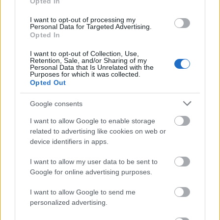
Opted In
I want to opt-out of processing my
Personal Data for Targeted Advertising.
Opted In
Ο Σίρσκι κατέδειξε επίσης τις περιοχές
Ολεξαντρίφκα και Χουλιαϊπόλε, στο νοτιοδυτικό
I want to opt-out of Collection, Use,
Retention, Sale, and/or Sharing of my
και νότιο τμήμα της χώρας, όπου σημειώνονται οι
Personal Data that Is Unrelated with the
Purposes for which it was collected.
σφοδρότερες συγκρούσεις.
Opted Out
Google consents
Τους πρώτους μήνες μετά τη ρωσική εισβολή τον
Φεβρουάριο του 2022, οι ουκρανικές δυνάμεις
I want to allow Google to enable storage
ανακατέλαβαν τμήματα εδαφών σε σειρά
related to advertising like cookies on web or
device identifiers in apps.
αντεπιθέσεων. Ωστόσο η μεγάλη αντεπίθεση που
εξαπέλυσε η Ουκρανία το 2023 απέτυχε και
I want to allow my user data to be sent to
έκτοτε η Μόσχα καταγράφει σταδιακά κέρδη.
Google for online advertising purposes.
I want to allow Google to send me
Πηγή: ΑΠΕ-ΜΠΕ
personalized advertising.