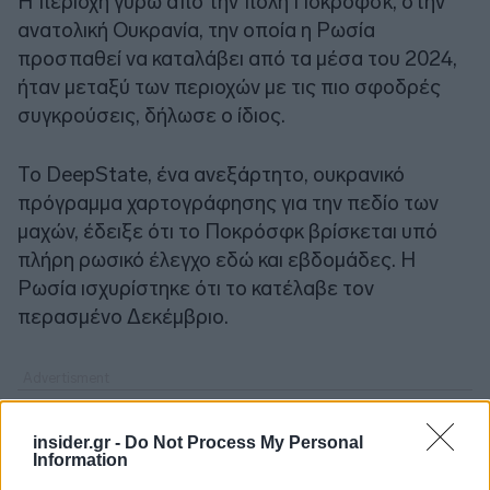
Η περιοχή γύρω από την πόλη Ποκρόφσκ, στην
ανατολική Ουκρανία, την οποία η Ρωσία
προσπαθεί να καταλάβει από τα μέσα του 2024,
ήταν μεταξύ των περιοχών με τις πιο σφοδρές
συγκρούσεις, δήλωσε ο ίδιος.
Το DeepState, ένα ανεξάρτητο, ουκρανικό
πρόγραμμα χαρτογράφησης για την πεδίο των
μαχών, έδειξε ότι το Ποκρόσφκ βρίσκεται υπό
πλήρη ρωσικό έλεγχο εδώ και εβδομάδες. Η
Ρωσία ισχυρίστηκε ότι το κατέλαβε τον
περασμένο Δεκέμβριο.
insider.gr -
Do Not Process My Personal
Information