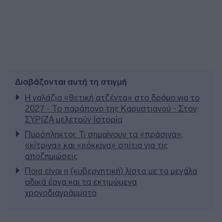
Διαβάζονται αυτή τη στιγμή
Η γαλάζια «θετική ατζέντα» στο δρόμο για το
2027 - Το παράπονο της Καρυστιανού - Στον
ΣΥΡΙΖΑ μελετούν Ιστορία
Πυρόπληκτοι: Τι σημαίνουν τα «πράσινα»,
«κίτρινα» και «κόκκινα» σπίτια για τις
αποζημιώσεις
Ποια είναι η (κυβερνητική) λίστα με τα μεγάλα
οδικά έργα και τα εκτιμώμενα
χρονοδιαγράμματα