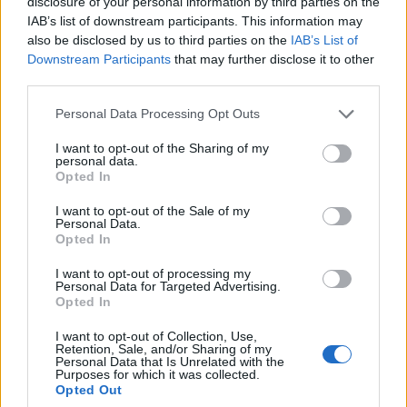
disclosure of your personal information by third parties on the
IAB’s list of downstream participants. This information may
also be disclosed by us to third parties on the
IAB’s List of
Downstream Participants
that may further disclose it to other
third parties.
Please note that this website/app uses one or more Google
Personal Data Processing Opt Outs
services and may gather and store information including but
not limited to your visit or usage behaviour. You may click to
I want to opt-out of the Sharing of my
personal data.
grant or deny consent to Google and its third-party tags to
Opted In
use your data for below specified purposes in below Google
consent section.
I want to opt-out of the Sale of my
Personal Data.
Opted In
I want to opt-out of processing my
Personal Data for Targeted Advertising.
Opted In
Ακολουθήστε το
insider.gr στο Google News
και μάθετε
I want to opt-out of Collection, Use,
πρώτοι όλες τις
ειδήσεις
από την Ελλάδα και τον κόσμο.
Retention, Sale, and/or Sharing of my
Personal Data that Is Unrelated with the
Purposes for which it was collected.
Opted Out