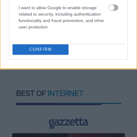
Μαξίμου για τη βιομηχανία
I want to allow Google to enable storage
related to security, including authentication
Πώς μπορείτε να βγείτε νωρίτερα στη σύνταξη
functionality and fraud prevention, and other
- Οι 3 κινήσεις που πρέπει να γίνουν εγκαίρως
user protection.
CONFIRM
TAGS:
Κίνα
Ισραήλ
Ιράν
BEST OF
INTERNET