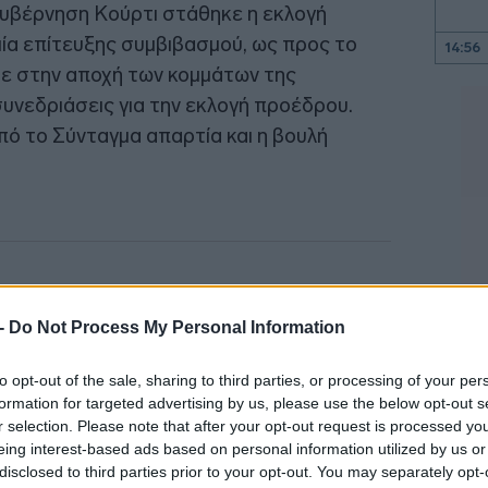
κυβέρνηση Κούρτι στάθηκε η εκλογή
ία επίτευξης συμβιβασμού, ως προς το
14:56
ε στην αποχή των κομμάτων της
 συνεδριάσεις για την εκλογή προέδρου.
14:46
πό το Σύνταγμα απαρτία και η βουλή
14:40
14:21
 -
Do Not Process My Personal Information
14:10
to opt-out of the sale, sharing to third parties, or processing of your per
13:59
formation for targeted advertising by us, please use the below opt-out s
r selection. Please note that after your opt-out request is processed y
eing interest-based ads based on personal information utilized by us or
13:29
disclosed to third parties prior to your opt-out. You may separately opt-