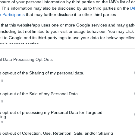
losure of your personal information by third parties on the IAB’s list of
13:00
. This information may also be disclosed by us to third parties on the
IA
Participants
that may further disclose it to other third parties.
γική αναμέτρηση είναι γνωστοί. Εκτός από
 that this website/app uses one or more Google services and may gath
12:56
υ θεωρείται φαβορί για τη νίκη, την ψήφο
including but not limited to your visit or usage behaviour. You may click 
 to Google and its third-party tags to use your data for below specifi
ική Ένωση του Κοσόβου (LDK), που
12:50
ogle consent section.
όβα, το Δημοκρατικό Κόμμα Κοσόβου
τσι, ο οποίος δικάζεται στη Χάγη για
12:34
l Data Processing Opt Outs
α για το Μέλλον του Κοσόβου (AAK), με
ου UCK, Ραμούς Χαραντινάι.
o opt-out of the Sharing of my personal data.
12:21
In
ές είναι η συμμετοχή της τέως προέδρου
o opt-out of the Sale of my Personal Data.
ία τέθηκε επικεφαλής του ψηφοδελτίου
12:18
In
to opt-out of processing my Personal Data for Targeted
ing.
12:12
In
o opt-out of Collection, Use, Retention, Sale, and/or Sharing