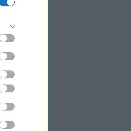
Τουρνάς: Πάνω από 400 πυρκαγιές σε
δέκα ημέρες
Κίνα: Ο πληθωρισμός στις τιμές
παραγωγού υποχώρησε σε χαμηλό
τριμήνου τον Ιούλιο
ΗΠΑ: Η Γερουσία προωθεί ιστορικό
νομοσχέδιο για τα κρυπτονομίσματα
Προς εκτύπωση το πολλαπλό βιβλίο
Γερμανία: Διευρύνεται το έλλειμα στο
εμπορικό ισοζύγιο με την Κίνα
Τουρκία: Ζητεί από τη Ρωσία και την
Ουκρανία «μορατόριουμ» στις
επιθέσεις στα πλοία στη Μαύρη
Θάλασσα