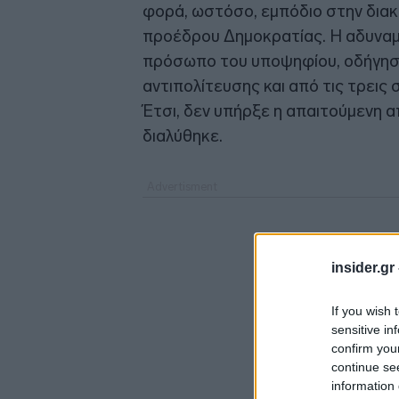
φορά, ωστόσο, εμπόδιο στην δια
προέδρου Δημοκρατίας. Η αδυναμ
πρόσωπο του υποψηφίου, οδήγησ
αντιπολίτευσης και από τις τρεις
Έτσι, δεν υπήρξε η απαιτούμενη α
διαλύθηκε.
insider.gr
If you wish 
sensitive in
confirm you
continue se
information 