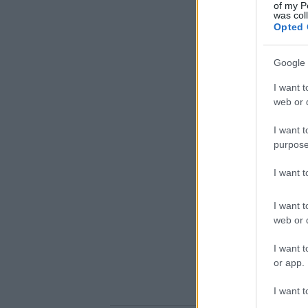
of my P
was col
Opted 
Google 
I want t
web or d
I want t
purpose
I want 
I want t
web or d
I want t
or app.
I want t