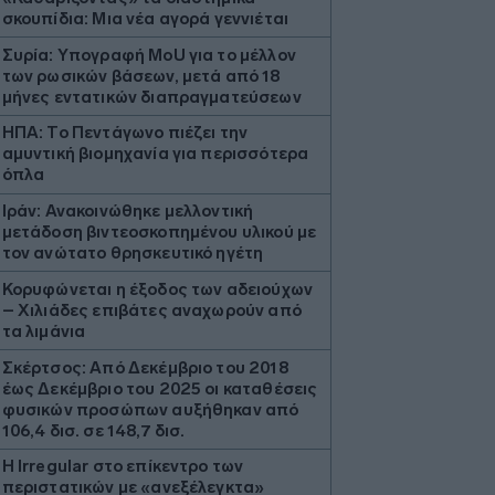
σκουπίδια: Μια νέα αγορά γεννιέται
Συρία: Υπογραφή ΜοU για το μέλλον
των ρωσικών βάσεων, μετά από 18
μήνες εντατικών διαπραγματεύσεων
ΗΠΑ: Το Πεντάγωνο πιέζει την
αμυντική βιομηχανία για περισσότερα
όπλα
Ιράν: Ανακοινώθηκε μελλοντική
μετάδοση βιντεοσκοπημένου υλικού με
τον ανώτατο θρησκευτικό ηγέτη
Κορυφώνεται η έξοδος των αδειούχων
– Χιλιάδες επιβάτες αναχωρούν από
τα λιμάνια
Σκέρτσος: Από Δεκέμβριο του 2018
έως Δεκέμβριο του 2025 οι καταθέσεις
φυσικών προσώπων αυξήθηκαν από
106,4 δισ. σε 148,7 δισ.
Η Irregular στο επίκεντρο των
περιστατικών με «ανεξέλεγκτα»