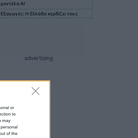
μοντέλα AI
Εξαγωγές: Η Ελλάδα κερδίζει τους
Ευρωπαίους ανταγωνιστές
Κοντογεώργης: Προεκλογική αλλά όχι
παροχολογική η ΔΕΘ
Οι ευρωπαϊκές χρηματιστηριακές
αγορές «παίρνουν φωτιά» και
προσελκύουν επενδυτές
Φιντάν: Η συμμαχία Τουρκίας,
Σαουδικής Αραβίας και Πακιστάν θα
μπορούσε να διευρυνθεί με την
Αίγυπτο
ΓΓΠΠ: Σε Red Code για πυρκαγιές
πολλές περιφέρειες τη Δευτέρα
sonal or
ΠΑΚΟΕ: Θάλαμος επικίνδυνων αερίων
ection to
το Μετρό της Αθήνας
ou may
 personal
Amazon: Έτοιμη να γίνει ο μεγαλύτερος
μεμονωμένος ρυπαντής στις ΗΠΑ
out of the