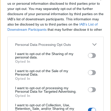
us or personal information disclosed to third parties prior to
your opt-out. You may separately opt-out of the further
disclosure of your personal information by third parties on the
IAB’s list of downstream participants. This information may
also be disclosed by us to third parties on the
IAB’s List of
Downstream Participants
that may further disclose it to other
third parties.
Please note that this website/app uses one or more Google
Personal Data Processing Opt Outs
Για τον υφυπουργό στον πρωθυπουργό,
services and may gather and store information including but
προϋπόθεση μιας μακροπρόθεσμης και βιώσιμης
not limited to your visit or usage behaviour. You may click to
I want to opt-out of the Sharing of my
personal data.
ειρήνης στην περιοχή είναι η επίλυση της
grant or deny consent to Google and its third-party tags to
Opted In
use your data for below specified purposes in below Google
διαφοράς μεταξύ των δύο χωρών σε σχέση με
consent section.
I want to opt-out of the Sale of my
την οριοθέτηση της υφαλοκρηπίδας και της ΑΟΖ.
Personal Data.
Αυτή όμως δε σημαίνει ότι αποκλείει τον διάλογο.
Opted In
«Στη συζήτηση για την εξωτερική πολιτική της
I want to opt-out of processing my
χώρας μας, δεν πρέπει η χώρα να
Personal Data for Targeted Advertising.
Opted In
ετεροπροσδιορίζεται σε σχέση με την Τουρκία. Η
χώρα μας έχει αποκτήσει διπλωματικό κεφάλαιο,
I want to opt-out of Collection, Use,
Retention, Sale, and/or Sharing of my