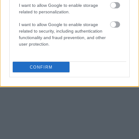
I want to allow Google to enable storage
προσδοκούν για την επόμενη μέρα. Με δουλειά,
related to personalization.
σταθερότητα και προοπτική θα πορευθούμε
μέχρι τις εκλογές», δήλωσε κλείνοντας.
I want to allow Google to enable storage
related to security, including authentication
functionality and fraud prevention, and other
user protection.
CONFIRM