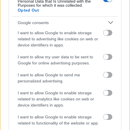
το οποίο της επιτρέπει έναν ευρύτερο ρόλο στην
Personal Data that Is Unrelated with the
Purposes for which it was collected.
περιοχή και αυτό αναγνωρίζεται», δήλωσε ο κ.
Opted Out
Κοντογεώργης.
Google consents
Τέλος, για τα αποτελέσματα των δημοσκοπήσεων
I want to allow Google to enable storage
ο κ. Κοντογεώργης ανέφερε το ισχυρό
related to advertising like cookies on web or
device identifiers in apps.
προβάδισμα που διατηρεί η Νέα Δημοκρατία σε
σχέση με τα υπόλοιπα καινούργια και παλαιότερα
I want to allow my user data to be sent to
κόμματα. «Στη νέα αυτή συγκυρία, με την
Google for online advertising purposes.
ανακοίνωση νέων κομμάτων, είναι λογικό να
I want to allow Google to send me
υπάρχει ένα ενδιαφέρον που αποτυπώνεται στις
personalized advertising.
δημοσκοπήσεις. Σε κάθε συγκυρία, όμως, έχει
σημασία να εξετάζουμε τα ποιοτικά
I want to allow Google to enable storage
χαρακτηριστικά των μετρήσεων, γιατί μετά από
related to analytics like cookies on web or
device identifiers in apps.
ένα διάστημα οι εντυπώσεις υποχωρούν. Για την
κυβέρνηση, οι δημοσκοπήσεις αναδεικνύουν τα
I want to allow Google to enable storage
πεδία δουλειάς που πρέπει να εντείνει την
related to functionality of the website or app.
προσπάθειά της, ώστε οι πολίτες να μπορούν να