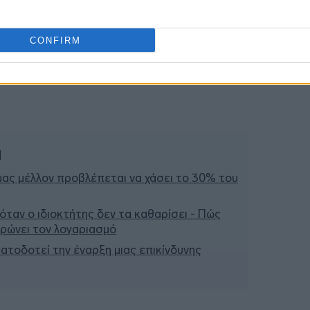
CONFIRM
ή
μας μέλλον προβλέπεται να χάσει το 30% του
 όταν ο ιδιοκτήτης δεν τα καθαρίσει - Πώς
ληρώνει τον λογαριασμό
ατοδοτεί την έναρξη μιας επικίνδυνης