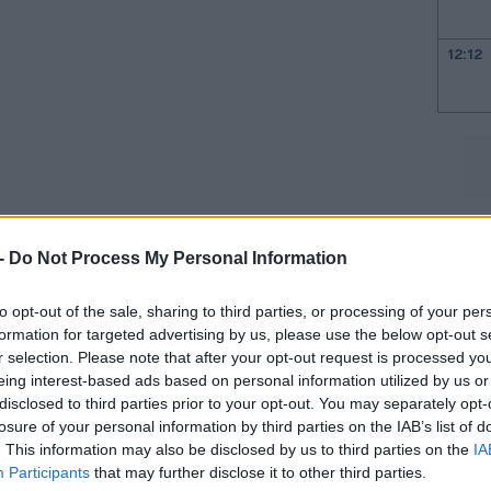
12:12
11:57
11:51
 -
Do Not Process My Personal Information
11:37
ιούνται κάθε Τρίτη, Πέμπτη και Κυριακή
to opt-out of the sale, sharing to third parties, or processing of your per
ων ολοκληρώνεται στις 21:30.
11:26
formation for targeted advertising by us, please use the below opt-out s
r selection. Please note that after your opt-out request is processed y
11:16
α παίξετε
eing interest-based ads based on personal information utilized by us or
disclosed to third parties prior to your opt-out. You may separately opt-
11:04
losure of your personal information by third parties on the IAB’s list of
ουν στην κλήρωση με
δύο τρόπους
:
. This information may also be disclosed by us to third parties on the
IA
Participants
that may further disclose it to other third parties.