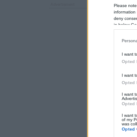
Please note
information 
deny consent
in below Go
Persona
I want t
Opted 
I want t
Opted 
I want 
Advertis
Opted 
I want t
of my P
was col
Opted 