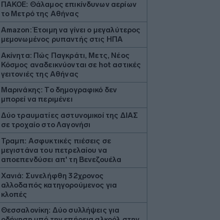
ΠΑΚΟΕ: Θάλαμος επικίνδυνων αερίων
το Μετρό της Αθήνας
Amazon: Έτοιμη να γίνει ο μεγαλύτερος
μεμονωμένος ρυπαντής στις ΗΠΑ
Ακίνητα: Πώς Παγκράτι, Μετς, Νέος
Κόσμος αναδεικνύονται σε hot αστικές
γειτονιές της Αθήνας
Μαρινάκης: Το δημογραφικό δεν
μπορεί να περιμένει
Δύο τραυματίες αστυνομικοί της ΔΙΑΣ
σε τροχαίο στο Λαγονήσι
Τραμπ: Ασφυκτικές πιέσεις σε
μεγιστάνα του πετρελαίου να
αποεπενδύσει απ' τη Βενεζουέλα
Χανιά: Συνελήφθη 32χρονος
αλλοδαπός κατηγορούμενος για
κλοπές
Θεσσαλονίκη: Δύο συλλήψεις για
οδήγηση υπό την επήρεια αλκοόλ στην