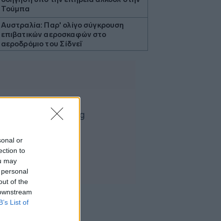
Τούμπα
Αυστραλία: Παρ' ολίγο σύγκρουση
επιβατικών αεροσκαφών στο
αεροδρόμιο του Σίδνεϊ
Τουρνάς: Πάνω από 400 πυρκαγιές σε
δέκα ημέρες
Κίνα: Ο πληθωρισμός στις τιμές
παραγωγού υποχώρησε σε χαμηλό
τριμήνου τον Ιούλιο
ΗΠΑ: Η Γερουσία προωθεί ιστορικό
νομοσχέδιο για τα κρυπτονομίσματα
sonal or
Προς εκτύπωση το πολλαπλό βιβλίο
ection to
ou may
Γερμανία: Διευρύνεται το έλλειμα στο
 personal
εμπορικό ισοζύγιο με την Κίνα
out of the
Τουρκία: Ζητεί από τη Ρωσία και την
 downstream
Ουκρανία «μορατόριουμ» στις
B’s List of
επιθέσεις στα πλοία στη Μαύρη
Θάλασσα