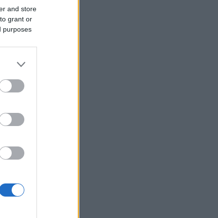
er and store
Περού: Δεκατρείς νεκροί και τέσσερις
to grant or
τραυματίες σε τροχαίο
ed purposes
Υεμένη: Οι Χούθι ανακοίνωσαν ότι
έπληξαν σαουδαραβικό διυλιστήριο
στην ακτή της Ερυθράς Θάλασσας
Καρτάλης: Η Ευρώπη θερμαίνεται
ταχύτερα από άλλες ηπείρους
ΠΑΣΟΚ: Η «Εστία» ανάλωσε τη μισή
ύλη της για να μην πει απολύτως
τίποτα και να επαναλάβει το
φαντασιόπληκτο ρεπορτάζ της
Ιράν: Η Τεχεράνη θέτει όρους για
οποιοδήποτε εκ νέου άνοιγμα των
Στενών του Ορμούζ
Δεύτερη πηγή εισοδήματος για τους
επαγγελματίες ψαράδες ο αλιευτικός
τουρισμός
Το κομμάτι πύραυλου που
προσέκρουσε στη Σελήνη γίνεται