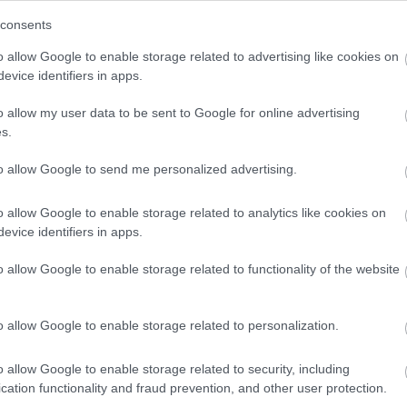
consents
o allow Google to enable storage related to advertising like cookies on
09:22
evice identifiers in apps.
θέτοντας το δελτίο τους στο
πλησιέστερο
09:12
o allow my user data to be sent to Google for online advertising
s.
r
, όπου μπορούν να καταθέσουν το δελτίο
09:00
 αν βρίσκονται
to allow Google to send me personalized advertising.
o allow Google to enable storage related to analytics like cookies on
News
και μάθετε πρώτοι όλες τις
ειδήσεις
από την
08:55
evice identifiers in apps.
o allow Google to enable storage related to functionality of the website
08:49
o allow Google to enable storage related to personalization.
08:41
o allow Google to enable storage related to security, including
cation functionality and fraud prevention, and other user protection.