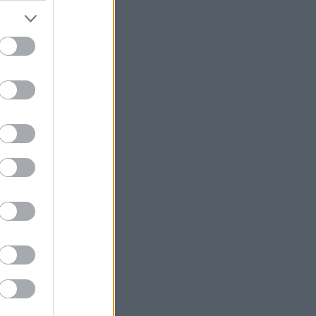
χρυσή ευκαιρία μελέτης για ειδικούς
επιστήμονες
Υπ. Μεταφορών: Οριστική λύση στο
ζήτημα των πινακίδων κυκλοφορίας
Τράπεζες: Στα 15 δισ. ευρώ ο στόχος
για νέα δάνεια το 2026
Γερμανία: Επεκτείνεται η έρευνα για
την ασφάλεια από τα drones μετά το
περιστατικό σε αεροδρόμιο
Καναδάς: Σε κατάσταση έκτακτης
ανάγκης κηρύχθηκε η επαρχία της
Βρετανικής Κολομβίας εξαιτίας των
πυρκαγιών
ΗΠΑ: Ο καρκίνος του Τζο Μπάιντεν έχει
εξαπλωθεί δηλώνει ο γιος του
Κέρκυρα: Οι top παραλίες που πρέπει
να επισκεφθείτε