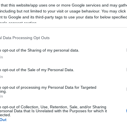
 that this website/app uses one or more Google services and may gath
10:57
including but not limited to your visit or usage behaviour. You may click 
 to Google and its third-party tags to use your data for below specifi
10:48
ogle consent section.
l Data Processing Opt Outs
10:36
o opt-out of the Sharing of my personal data.
10:28
In
o opt-out of the Sale of my Personal Data.
In
10:21
to opt-out of processing my Personal Data for Targeted
ing.
In
09:47
o opt-out of Collection, Use, Retention, Sale, and/or Sharing
ersonal Data that Is Unrelated with the Purposes for which it
lected.
Out
09:35