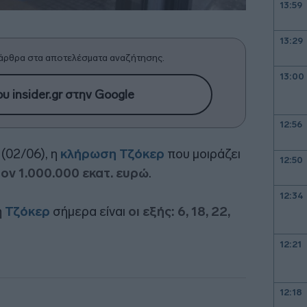
13:59
13:29
άρθρα στα αποτελέσματα αναζήτησης.
13:00
υ insider.gr στην Google
12:56
(02/06), η
κλήρωση
Τζόκερ
που μοιράζει
12:50
ον 1.000.000 εκατ. ευρώ
.
12:34
η
Τζόκερ
σήμερα είναι
οι εξής: 6, 18, 22,
12:21
12:18