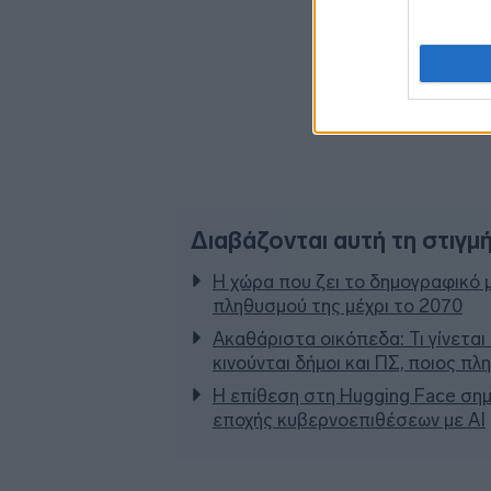
Διαβάζονται αυτή τη στιγμ
Η χώρα που ζει το δημογραφικό 
πληθυσμού της μέχρι το 2070
Ακαθάριστα οικόπεδα: Τι γίνεται
κινούνται δήμοι και ΠΣ, ποιος π
Η επίθεση στη Hugging Face σημ
εποχής κυβερνοεπιθέσεων με AI