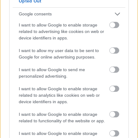
Opted Out
μέσα σε λίγους μήνες, σε αυτό που έμεινε γνωστό
ως «Mariel boatlift». Η σημερινή έξοδος από το
Google consents
νησί, που ξεκίνησε κατά τη διάρκεια της
I want to allow Google to enable storage
πανδημίας Covid-19 και σύντομα ξεπέρασε το
related to advertising like cookies on web or
device identifiers in apps.
Mariel, δεν δείχνει σημάδια υποχώρησης.
Σύμφωνα με τον δημογράφο Juan Carlos Albizu-
I want to allow my user data to be sent to
Campos από την Αβάνα, το νησί έχει χάσει πάνω
Google for online advertising purposes.
από 2,75 εκατομμύρια κατοίκους από το 2020.
I want to allow Google to send me
personalized advertising.
I want to allow Google to enable storage
related to analytics like cookies on web or
device identifiers in apps.
I want to allow Google to enable storage
related to functionality of the website or app.
I want to allow Google to enable storage