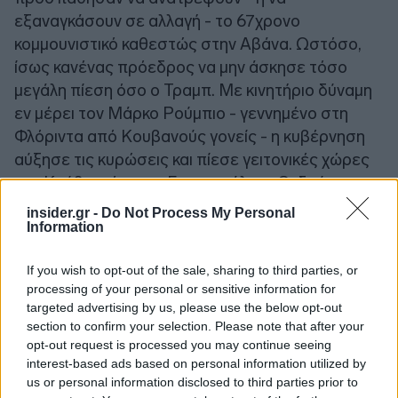
εξαναγκάσουν σε αλλαγή - το 67χρονο
κομμουνιστικό καθεστώς στην Αβάνα. Ωστόσο,
ίσως κανένας πρόεδρος να μην άσκησε τόσο
μεγάλη πίεση όσο ο Τραμπ. Με κινητήριο δύναμη
εν μέρει τον Μάρκο Ρούμπιο - γεννημένο στη
Φλόριντα από Κουβανούς γονείς - η κυβέρνηση
αύξησε τις κυρώσεις και πίεσε γειτονικές χώρες
της Κούβας, όπως η Γουατεμάλα, η Ονδούρα και η
Τζαμάικα, να μειώσουν την εξάρτησή τους από τις
insider.gr -
Do Not Process My Personal
κουβανικές ιατρικές αποστολές, που αποτελούν
Information
επίσης πηγή εσόδων για την Αβάνα. Υπό πίεση
If you wish to opt-out of the sale, sharing to third parties, or
από την Ουάσινγκτον, ο Ισημερινός και η Κόστα
processing of your personal or sensitive information for
Ρίκα διέκοψαν τις διπλωματικές σχέσεις με την
targeted advertising by us, please use the below opt-out
Κούβα.
section to confirm your selection. Please note that after your
Γιατί; Οι Κουβανοαμερικανοί αποτελούν μια
opt-out request is processed you may continue seeing
interest-based ads based on personal information utilized by
ισχυρή εκλογική ομάδα στη Νότια Φλόριντα και επί
us or personal information disclosed to third parties prior to
δεκαετίες υποστηρίζουν την πτώση του