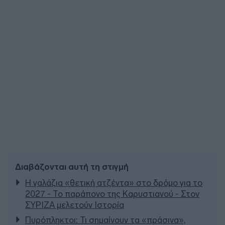
Διαβάζονται αυτή τη στιγμή
Η γαλάζια «θετική ατζέντα» στο δρόμο για το
2027 - Το παράπονο της Καρυστιανού - Στον
ΣΥΡΙΖΑ μελετούν Ιστορία
Πυρόπληκτοι: Τι σημαίνουν τα «πράσινα»,