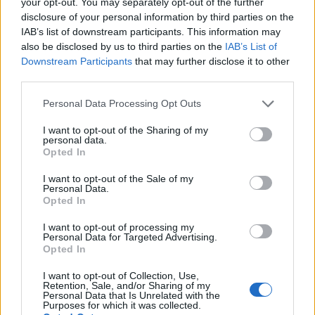
your opt-out. You may separately opt-out of the further
καθεστώτος. Αν ο Ρούμπιο κατάφερνε να το
disclosure of your personal information by third parties on the
επιτύχει, αυτό θα τον ενίσχυε ως φαβορί των
IAB’s list of downstream participants. This information may
also be disclosed by us to third parties on the
IAB’s List of
Ρεπουμπλικανών για μελλοντικές εκλογές.
Downstream Participants
that may further disclose it to other
third parties.
Παράλληλα, στην Ουάσινγκτον η Κούβα θεωρείται
Please note that this website/app uses one or more Google
βάση επιρροής της Κίνας, της Ρωσίας, του Ιράν
Personal Data Processing Opt Outs
services and may gather and store information including but
και άλλων αντιπάλων των ΗΠΑ, πολύ κοντά στη
not limited to your visit or usage behaviour. You may click to
I want to opt-out of the Sharing of my
Φλόριντα. Ορισμένοι Αμερικανοί ηγέτες βλέπουν
personal data.
grant or deny consent to Google and its third-party tags to
Opted In
την αλλαγή καθεστώτος ως τρόπο περιορισμού
use your data for below specified purposes in below Google
consent section.
αυτής της επιρροής.
I want to opt-out of the Sale of my
Personal Data.
Opted In
Ποιοι είναι οι κίνδυνοι για τις ΗΠΑ;
I want to opt-out of processing my
Personal Data for Targeted Advertising.
Opted In
Μια σειρά κρίσεων τις τελευταίες δεκαετίες έχει
οδηγήσει σε κύματα Κουβανών μεταναστών προς
I want to opt-out of Collection, Use,
Retention, Sale, and/or Sharing of my
τις αμερικανικές ακτές. Το 1980, περισσότεροι
Personal Data that Is Unrelated with the
Purposes for which it was collected.
από 125.000 Κουβανοί έφτασαν στη Φλόριντα