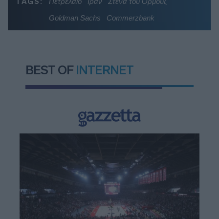
TAGS:
Πετρέλαιο
Ιράν
Στενά του Ορμούζ
Goldman Sachs
Commerzbank
BEST OF
INTERNET