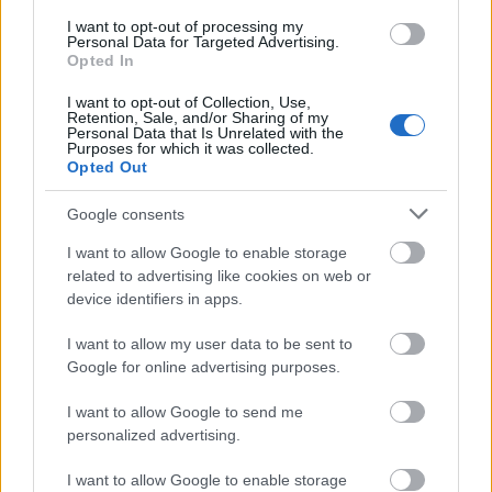
καταναλωτών και δεν επιτρέπουν να απομονωθεί
I want to opt-out of processing my
εύκολα η επίδραση των τιμών.
Personal Data for Targeted Advertising.
Opted In
Πάντως οι οικονομολόγοι της
Commerzbank
I want to opt-out of Collection, Use,
Retention, Sale, and/or Sharing of my
υπολογίζουν ότι, με την τιμή του Brent στα 110
Personal Data that Is Unrelated with the
Purposes for which it was collected.
δολάρια το βαρέλι, η μείωση της ζήτησης θα
Opted Out
μπορούσε να φτάσει μεταξύ 4-10 εκατομμυρίων
βαρελιών ημερησίως. Σε επίπεδα δηλαδή που δεν
Google consents
επαρκούν για να αντισταθμίσουν την απώλεια
I want to allow Google to enable storage
προσφοράς. Μάλιστα, όπως λένε, είναι πιθανό η
related to advertising like cookies on web or
πραγματική επίδραση να βρίσκεται
πιο κοντά
device identifiers in apps.
στο χαμηλότερο άκρο αυτού του εύρους
.
I want to allow my user data to be sent to
Αναγνωρίζοντας ότι το εύρος είναι μεγάλο, και ότι
Google for online advertising purposes.
παλαιότερα μοντέλα ήταν προσαρμοσμένα σε
αυξημένο, σε σχέση με σήμερα, βαθμό
I want to allow Google to send me
personalized advertising.
εξάρτησης της οικονομίας από το πετρέλαιο,
καταλήγουν στο συμπέρασμα ότι η πτώση στην
I want to allow Google to enable storage