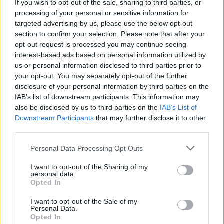
If you wish to opt-out of the sale, sharing to third parties, or
processing of your personal or sensitive information for
targeted advertising by us, please use the below opt-out
section to confirm your selection. Please note that after your
Δύσκολη απάντηση
opt-out request is processed you may continue seeing
interest-based ads based on personal information utilized by
us or personal information disclosed to third parties prior to
Το ερώτημα-κλειδί είναι, αν τα τρέχοντα επίπεδα
your opt-out. You may separately opt-out of the further
τιμών επαρκούν για να καλύψουν το έλλειμμα
disclosure of your personal information by third parties on the
προσφοράς, μέσω μείωσης της ζήτησης, ή
αν θα
IAB’s list of downstream participants. This information may
also be disclosed by us to third parties on the
IAB’s List of
χρειαστεί να δούμε ακόμα υψηλότερες τιμές
Downstream Participants
that may further disclose it to other
στο πετρέλαιο προκειμένου το ισοζύγιο να
third parties.
ισορροπήσει.
Please note that this website/app uses one or more Google
Personal Data Processing Opt Outs
services and may gather and store information including but
Η απάντηση δεν είναι εύκολη και εμπεριέχει
not limited to your visit or usage behaviour. You may click to
I want to opt-out of the Sharing of my
personal data.
υψηλή αβεβαιότητα. Όπως εξηγεί σε ανάλυσή της
grant or deny consent to Google and its third-party tags to
Opted In
use your data for below specified purposes in below Google
η
Commerzbank
, η ζήτηση για πετρέλαιο
consent section.
I want to opt-out of the Sale of my
καθορίζεται από πολλούς παράγοντες που
Personal Data.
επηρεάζουν ταυτόχρονα τη συμπεριφορά των
Opted In