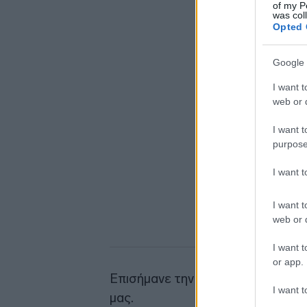
of my P
was col
Opted 
Google 
I want t
web or d
I want t
purpose
I want 
I want t
web or d
I want t
or app.
Επισήμανε την ανάγκη να βάλουμ
I want t
μας.