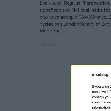
Exelixis, και Regulus Therapeuti
πρόεδρος των National Institutes
στο πανεπιστήμιο Τζον Χόπκινς, Ε
Υγείας στη London School of Econo
Μόσιαλος.
insider.gr
If you wish 
sensitive in
confirm you
continue se
information 