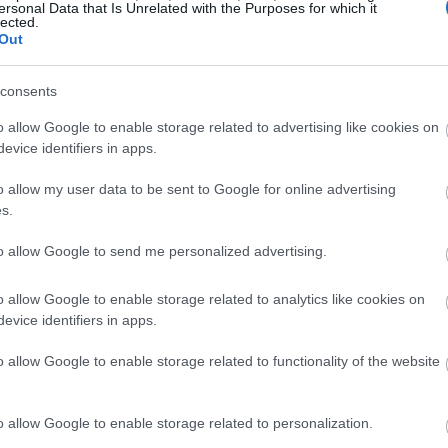
ersonal Data that Is Unrelated with the Purposes for which it
19:45
lected.
Out
19:37
consents
o allow Google to enable storage related to advertising like cookies on
19:27
evice identifiers in apps.
o allow my user data to be sent to Google for online advertising
19:15
s.
to allow Google to send me personalized advertising.
19:10
o allow Google to enable storage related to analytics like cookies on
evice identifiers in apps.
19:06
o allow Google to enable storage related to functionality of the website
ε την ΤΝ στο οπλοστάσιο των ικανοτήτων
18:56
o allow Google to enable storage related to personalization.