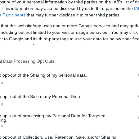
losure of your personal information by third parties on the IAB’s list of
. This information may also be disclosed by us to third parties on the
IA
ν έχουμε άλλη επιλογή παρά να
Participants
that may further disclose it to other third parties.
21:01
πει, παράλληλα να είμαστε ξεκάθαροι για
 that this website/app uses one or more Google services and may gath
Όπως είπε, οι εξαιρετικές ανακαλύψεις στον
including but not limited to your visit or usage behaviour. You may click 
20:42
 to Google and its third-party tags to use your data for below specifi
ϊόν ΤΝ, η οποία, όμως, θα κάνει τη
ogle consent section.
20:32
l Data Processing Opt Outs
ον καινοτόμο με φαντασία επιστήμονα»
εσε ότι η ΤΝ μπορεί να κάνει πιο
o opt-out of the Sharing of my personal data.
20:19
In
ες όπως η περίληψη συμβολαίου.
o opt-out of the Sale of my Personal Data.
20:11
In
to opt-out of processing my Personal Data for Targeted
ing.
20:00
In
o opt-out of Collection, Use, Retention, Sale, and/or Sharing