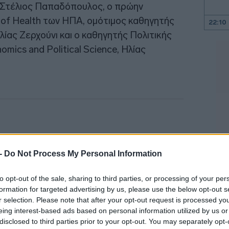
cs, Στέλιος Παπαδόπουλος, ο πρώην
 of Health των ΗΠΑ, ομότιμος καθηγητής
22:10
λίας Ζερχούνι και ο καθηγητής Πολιτικής
mics and Political Science, Ηλίας
22:00
21:52
21:46
21:39
 -
Do Not Process My Personal Information
to opt-out of the sale, sharing to third parties, or processing of your per
21:27
formation for targeted advertising by us, please use the below opt-out s
r selection. Please note that after your opt-out request is processed y
eing interest-based ads based on personal information utilized by us or
21:11
disclosed to third parties prior to your opt-out. You may separately opt-