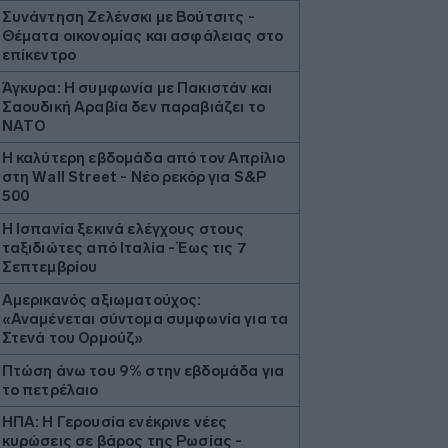
Συνάντηση Ζελένσκι με Βούτσιτς -
Θέματα οικονομίας και ασφάλειας στο
επίκεντρο
Άγκυρα: Η συμφωνία με Πακιστάν και
Σαουδική Αραβία δεν παραβιάζει το
ΝΑΤΟ
Η καλύτερη εβδομάδα από τον Απρίλιο
στη Wall Street - Νέο ρεκόρ για S&P
500
Η Ισπανία ξεκινά ελέγχους στους
ταξιδιώτες από Ιταλία - Έως τις 7
Σεπτεμβρίου
Αμερικανός αξιωματούχος:
«Αναμένεται σύντομα συμφωνία για τα
Στενά του Ορμούζ»
Πτώση άνω του 9% στην εβδομάδα για
το πετρέλαιο
ΗΠΑ: Η Γερουσία ενέκρινε νέες
κυρώσεις σε βάρος της Ρωσίας -