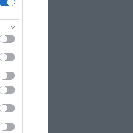
ΕΛ.Α.Σ: «Η απροκάλυπτη ώσμωση
δικαστικής αρχής και εκτελεστικής
εξουσίας εκθέτει τη χώρα διεθνώς»
Δικαστικό μπλόκο στην αίθουσα χορού
του Τραμπ στο Λευκό Οίκο
Μπάρκιν (Fed): «Τα στοιχεία για την
αγορά εργασίας συμβαδίζουν με τις
πρόσφατες τάσεις»
Καταβλήθηκαν 33,58 εκατ. ευρώ σε
67.746 δικαιούχους για την αγορά
λιπασμάτων
Ευρωαγορές: Η καλύτερη εβδομάδα
από τα τέλη Ιουνίου - Σε νέα υψηλά ο
Stoxx 600
Κορυφώνεται η έξοδος των εκδρομέων
- Στο 100% η πληρότητα σε πολλά
δρομολόγια για Κυκλάδες
Η Ιταλία απαντά στην Ισπανία: «Δεν
δεχόμαστε τελεσίγραφα» - Σε ισχύ οι