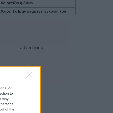
Χαιρετίζει η Λάιεν
Axios: Το Ιράν αναμένει έγκριση του
Συμβουλίου Ασφαλείας για τη
συμφωνία ανοίγματος του Ορμούζ
Εβδομαδιαία κέρδη 7% για τον χρυσό
Ισπανία: Η αστυνομία εξάρθρωσε
δίκτυο διακινητών με κέρδη 24 εκατ.
ευρώ
ΔΕΘ - HELEXPO: Αναρτήθηκε ο
διαγωνισμός για την ανάπλαση των
204,6 εκατ. ευρώ
Σκέρτσος: «Το ΠΑΣΟΚ υποκαθιστά την
οικονομική ανάλυση με πολιτική
προπαγάνδα»
sonal or
Υπ. Παιδείας: 3,35 εκατ. ευρώ στο
ection to
Πανεπιστήμιο Κρήτης για το
ou may
στεγαστικό επίδομα των φοιτητών
 personal
Η UEFA συνεχίζει το μποϊκοτάζ του
out of the