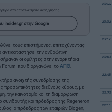
23:44
άρθρα στα αποτελέσματα αναζήτησης.
23:32
υ insider.gr στην Google
23:17
λύνει τους επιστήμονες, επιταχύνοντας
να αντικαταστήσει την ανθρώπινη
23:03
ισήμαναν οι ομιλητές στην εναρκτήρια
n Forum, που διοργανώνει το
ΑΠΘ
.
22:45
ακτήρα ανοιχτής συνεδρίασης της
ις προσωπικότητες διεθνούς κύρους, με
22:32
η, την καινοτομία και τη διαμόρφωση
: ο συνιδρυτής και πρόεδρος της Regeneron
22:13
ουλος, ο πρόεδρος των εταιριών Biogen,