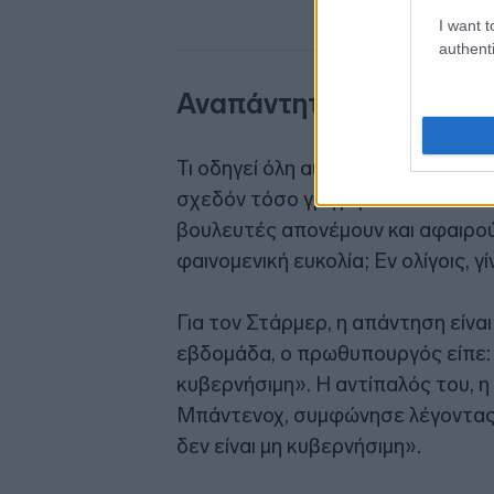
I want t
authenti
Αναπάντητα ερωτήματα
Τι οδηγεί όλη αυτή την αφήγηση; Γ
σχεδόν τόσο γρήγορα όσο κάποτε η
βουλευτές απονέμουν και αφαιρού
φαινομενική ευκολία; Εν ολίγοις, γ
Για τον Στάρμερ, η απάντηση είνα
εβδομάδα, ο πρωθυπουργός είπε: «
κυβερνήσιμη». Η αντίπαλός του, η
Μπάντενοχ, συμφώνησε λέγοντας 
δεν είναι μη κυβερνήσιμη».