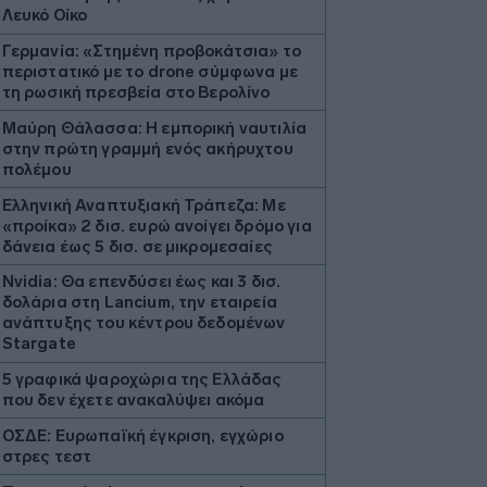
Λευκό Οίκο
Γερμανία: «Στημένη προβοκάτσια» το
περιστατικό με το drone σύμφωνα με
τη ρωσική πρεσβεία στο Βερολίνο
Μαύρη Θάλασσα: Η εμπορική ναυτιλία
στην πρώτη γραμμή ενός ακήρυχτου
πολέμου
Ελληνική Αναπτυξιακή Τράπεζα: Με
«προίκα» 2 δισ. ευρώ ανοίγει δρόμο για
δάνεια έως 5 δισ. σε μικρομεσαίες
Nvidia: Θα επενδύσει έως και 3 δισ.
δολάρια στη Lancium, την εταιρεία
ανάπτυξης του κέντρου δεδομένων
Stargate
5 γραφικά ψαροχώρια της Ελλάδας
που δεν έχετε ανακαλύψει ακόμα
ΟΣΔΕ: Ευρωπαϊκή έγκριση, εγχώριο
στρες τεστ