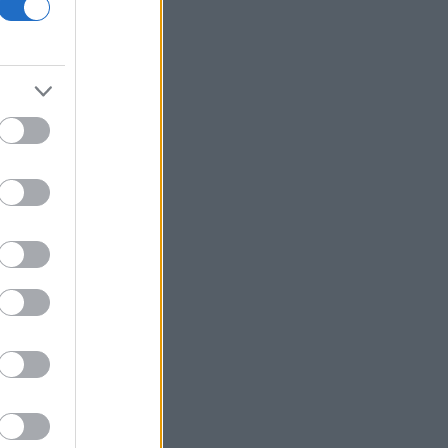
Συμβουλίου Ασφαλείας για τη
συμφωνία ανοίγματος του Ορμούζ
Εβδομαδιαία κέρδη 7% για τον χρυσό
Ισπανία: Η αστυνομία εξάρθρωσε
δίκτυο διακινητών με κέρδη 24 εκατ.
ευρώ
ΔΕΘ - HELEXPO: Αναρτήθηκε ο
διαγωνισμός για την ανάπλαση των
204,6 εκατ. ευρώ
Σκέρτσος: «Το ΠΑΣΟΚ υποκαθιστά την
οικονομική ανάλυση με πολιτική
προπαγάνδα»
Υπ. Παιδείας: 3,35 εκατ. ευρώ στο
Πανεπιστήμιο Κρήτης για το
στεγαστικό επίδομα των φοιτητών
Η UEFA συνεχίζει το μποϊκοτάζ του
Μουντιάλ παρά την αναδίπλωση της
FIFA