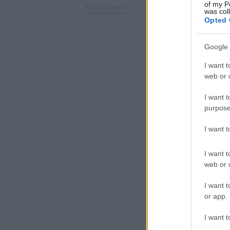
of my P
was col
Opted 
Google 
I want t
web or d
I want t
purpose
I want 
I want t
web or d
I want t
or app.
I want t