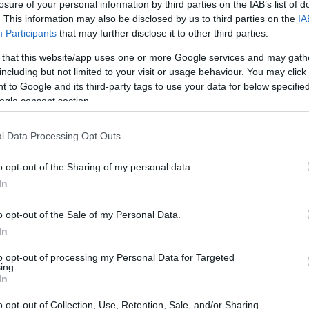
losure of your personal information by third parties on the IAB’s list of
. This information may also be disclosed by us to third parties on the
IA
23:32
λιτική αστάθεια στο Ηνωμένο Βασίλειο και
Participants
that may further disclose it to other third parties.
ρμερ από την πρωθυπουργία.
Ο Άντι
 that this website/app uses one or more Google services and may gath
σεστερ
και ανερχόμενο στέλεχος των
23:17
including but not limited to your visit or usage behaviour. You may click 
λιτική θέση μετά την απόφαση να
 to Google and its third-party tags to use your data for below specifi
ogle consent section.
νός που ενισχύει τα σενάρια διαδοχής.
23:03
l Data Processing Opt Outs
 κυβέρνηση υπό τον Μπέρναμ
θα κινηθεί
ες και δανεισμό, με επιπλέον 40 δισ.
o opt-out of the Sharing of my personal data.
22:45
αση και υψηλότερη φορολογία στα ακριβά
In
ε χαμηλό μήνα, ενώ οι αποδόσεις των
o opt-out of the Sale of my Personal Data.
22:32
ραμένουν πάνω από το 5%. Αναλυτές
In
βαιότητα και η επιδείνωση της
22:13
to opt-out of processing my Personal Data for Targeted
Βρετανίας ενδέχεται να διατηρήσουν
ing.
ρίσκο για μεγάλο χρονικό διάστημα.
In
22:10
o opt-out of Collection, Use, Retention, Sale, and/or Sharing