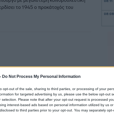
υπουργό με μεγαλύτερη κοινοβουλευτική
08:11
ερδίσει το 1945 ο προκάτοχός του
08:08
08:00
23:58
23:53
 -
Do Not Process My Personal Information
to opt-out of the sale, sharing to third parties, or processing of your per
23:50
formation for targeted advertising by us, please use the below opt-out s
r selection. Please note that after your opt-out request is processed y
23:44
eing interest-based ads based on personal information utilized by us or
disclosed to third parties prior to your opt-out. You may separately opt-