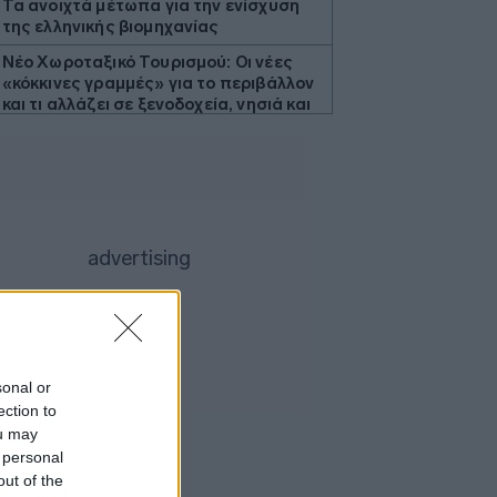
Τα ανοιχτά μέτωπα για την ενίσχυση
της ελληνικής βιομηχανίας
Νέο Χωροταξικό Τουρισμού: Οι νέες
«κόκκινες γραμμές» για το περιβάλλον
και τι αλλάζει σε ξενοδοχεία, νησιά και
επενδύσεις
Τράπεζες: Στα 55,5 εκατ. ευρώ ο
λογαριασμός από τα δάνεια του ν.
Κατσέλη
Το Περού και το Μεξικό
αποκατέστησαν τις διπλωματικές
τους σχέσεις
Ιράν: Ο Αραγτσί επαινεί τον στρατό,
προτρέπει σε ενότητα των
μουσουλμάνων
sonal or
Το Cambridge επανεξετάζει τις
ection to
διαδικασίες πρόσληψης καθηγητών
ou may
Συνάντηση Ζελένσκι με Βούτσιτς -
 personal
Θέματα οικονομίας και ασφάλειας στο
out of the