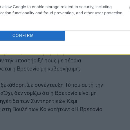
o allow Google to enable storage related to security, including
cation functionality and fraud prevention, and other user protection.
20:42
CONFIRM
ιατί το Ηνωμένο Βασίλειο αλλάζει ηγέτες
 Ιταλία; Γιατί οι ψηφοφόροι και οι
ν την υποστήριξή τους με τέτοια
ίνεται η Βρετανία μη κυβερνήσιμη;
ι ξεκάθαρη. Σε συνέντευξη Τύπου αυτή την
Όχι, δεν νομίζω ότι η Βρετανία είναι μη
 ηγέτιδα των Συντηρητικών Κέμι
στη Βουλή των Κοινοτήτων: «Η Βρετανία