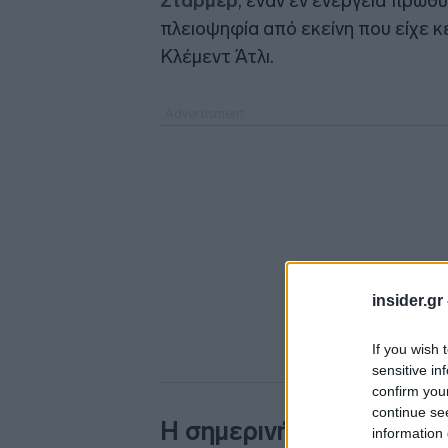
Στάρμερ
, έναν εν ενεργεία πρωθ
πλειοψηφία από εκείνη που είχε κ
Κλέμεντ Άτλι.
insider.gr
If you wish 
sensitive in
confirm you
continue se
Η σημερινή κρίση
information 