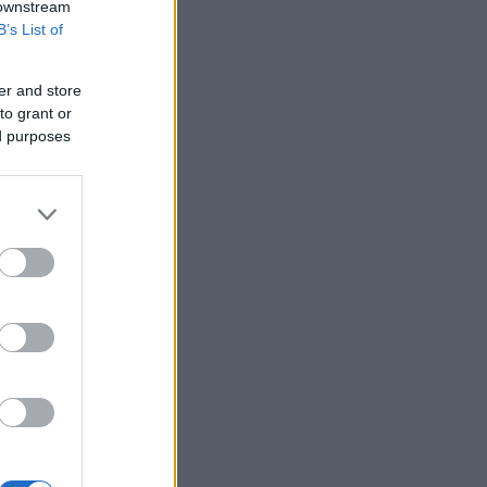
 downstream
Γερμανία: Αυξήθηκαν οι εξαγωγές τον
B’s List of
Ιούνιο
Στη Δικαιοσύνη η 46χρονη που
er and store
κατηγορείται για συμμετοχή στον
to grant or
εμπρησμό της Marfin
ed purposes
Ταϊλάνδη: 7 νεκροί, 15 τραυματίες από
πυροβολισμούς σε σχολείο
Πυρκαγιά - Δυτ. Αττική:
Προφυλακίστηκαν ο δήμαρχος
Στυλίδας και άλλοι δύο συλληφθέντες
Υεμένη: Τουλάχιστον 58 νεκροί σε
επιθέσεις των Χούθι εναντίον
κυβερνητικών δυνάμεων
Qualco: Διευρύνει το αποτύπωμά της
με δύο εξαγορές μέσα σε 15 ημέρες
Ορμούζ: Μειώθηκαν οι διελεύσεις
πλοίων την τρέχουσα εβδομάδα
Στη διαφοροποίηση του