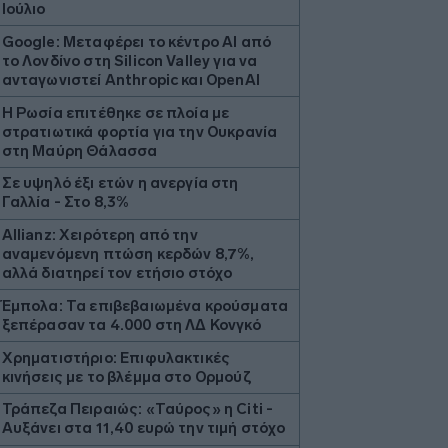
Ιούλιο
Google: Μεταφέρει το κέντρο ΑΙ από
το Λονδίνο στη Silicon Valley για να
ανταγωνιστεί Anthropic και OpenAI
Η Ρωσία επιτέθηκε σε πλοία με
στρατιωτικά φορτία για την Ουκρανία
στη Μαύρη Θάλασσα
Σε υψηλό έξι ετών η ανεργία στη
Γαλλία - Στο 8,3%
Allianz: Χειρότερη από την
αναμενόμενη πτώση κερδών 8,7%,
αλλά διατηρεί τον ετήσιο στόχο
Έμπολα: Τα επιβεβαιωμένα κρούσματα
ξεπέρασαν τα 4.000 στη ΛΔ Κονγκό
Χρηματιστήριο: Επιφυλακτικές
κινήσεις με το βλέμμα στο Ορμούζ
Τράπεζα Πειραιώς: «Ταύρος» η Citi -
Αυξάνει στα 11,40 ευρώ την τιμή στόχο