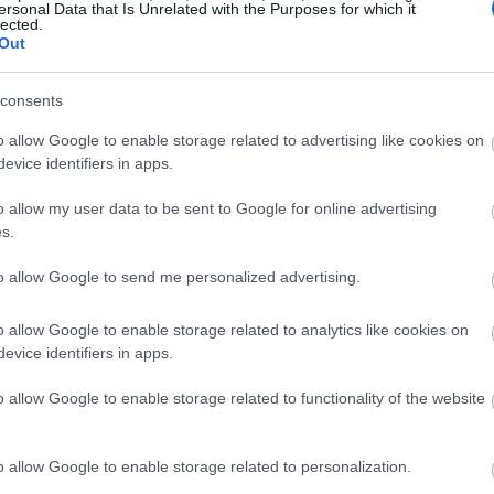
ersonal Data that Is Unrelated with the Purposes for which it
lected.
Out
ιδιαίτερα στην πορεία της χώρας από το
08:25
η Ελλάδα έκανε «άλματα» σε όλα τα
consents
ησε ξανά αξιοπιστία στην Ευρώπη και στις
o allow Google to enable storage related to advertising like cookies on
08:20
δύσεις, μείωσε σημαντικά την ανεργία και
evice identifiers in apps.
ύ με καλύτερα και πιο σύγχρονα οπλικά
o allow my user data to be sent to Google for online advertising
αέρα. Για αυτή την πορεία ο ίδιος,
08:14
s.
ον Κυριάκο Μητσοτάκη, λέγοντας ότι
to allow Google to send me personalized advertising.
 από την κρίση και την οδήγησε ξανά σε
08:10
αι διεθνούς αξιοπιστίας.
o allow Google to enable storage related to analytics like cookies on
08:02
evice identifiers in apps.
o allow Google to enable storage related to functionality of the website
o allow Google to enable storage related to personalization.