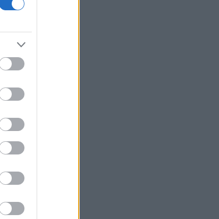
χαρτοφυλακίου της επενδύει η Β.Σ.
Καρούλιας - Έπιασε τα 100 εκατ. ευρώ
ο τζίρος
Πουέρτο Ρίκο: Νερό με το δελτίο από
την Παρασκευή, λόγω της ανομβρίας
Aμυντική συμφωνία υπογράφουν
Σαουδική Αραβία, Τουρκία και
Πακιστάν
Σεισμός 5,8 βαθμών στις δυτικές
Φιλιππίνες - Αισθητός στη Μανίλα
Η δουλειά με τα περισσότερα χρήματα
στην Ελλάδα
Πώς στήθηκε το «ταμείο» των δασών:
Το σχέδιο χρηματοδότησης ύψους 1,2
δισ. ευρώ μετά από τις μεγάλες
πυρκαγιές