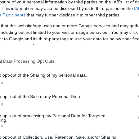
losure of your personal information by third parties on the IAB’s list of
09:40
. This information may also be disclosed by us to third parties on the
IA
Participants
that may further disclose it to other third parties.
09:24
 that this website/app uses one or more Google services and may gath
including but not limited to your visit or usage behaviour. You may click 
 to Google and its third-party tags to use your data for below specifi
09:14
ogle consent section.
08:59
l Data Processing Opt Outs
γάλες αλλαγές που βρίσκονται σε εξέλιξη
ικώστας, η Ευρώπη βρίσκεται πλέον
o opt-out of the Sharing of my personal data.
τα, όπου ζητήματα όπως η άμυνα, η
In
08:46
, η ανταγωνιστικότητα και η κοινωνική
o opt-out of the Sale of my Personal Data.
τρο των ευρωπαϊκών αποφάσεων.
In
08:42
τις Βρυξέλλες, σημείωσε ότι η Ευρώπη
τι σημαίνει άμυνα και τι σημαίνει κοινές
to opt-out of processing my Personal Data for Targeted
ing.
08:39
λλάδα σήμερα δεν βρίσκεται στο περιθώριο
In
των αποφάσεων με ουσιαστικό ρόλο και
08:32
o opt-out of Collection, Use, Retention, Sale, and/or Sharing