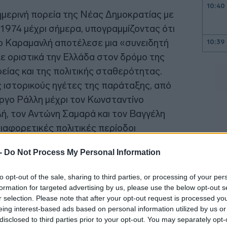
10:40
ημερινή πορεία της Νέας Δημοκρατίας με
 1974 μέχρι σήμερα, υπογραμμίζοντας ότι
ο Καραμανλή αποτέλεσε μια «συνειδητή
10:39
ε οριστικά την Ελλάδα στον δρόμο της
10:27
είας και της πολιτικής σταθερότητας.
 ιστορικούς ηγέτες της παράταξης, από
ργο Ράλλη μέχρι τον Κωνσταντίνο
10:10
, τον Αντώνη Σαμαρά και τον Βαγγέλη
διαφορετικές πολιτικές περίοδοι
10:05
 Ελλάδα πρώτα».
 -
Do Not Process My Personal Information
09:52
to opt-out of the sale, sharing to third parties, or processing of your per
formation for targeted advertising by us, please use the below opt-out s
r selection. Please note that after your opt-out request is processed y
eing interest-based ads based on personal information utilized by us or
09:45
disclosed to third parties prior to your opt-out. You may separately opt-