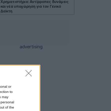
Χρηματιστήριο: Αντίρροπες δυνάμεις
και νέα υποχώρηση για τον Γενικό
Δείκτη
ΥΠΕΘΟΟ: 204,6 εκατ. ευρώ από το
Εθνικό Πρόγραμμα Ανάπτυξης για
ανάπλαση της ΔΕΘ
Η Apollo Global εξαγοράζει την
EasyJet έναντι 7,7 δισ. δολαρίων
Η Μόσχα καταδικάζει την απόφαση
της Γαλλίας να απελάσει Ρωσίδα
δημοσιογράφο
Η Qualco αποκτά το 50,1% της
Multiverse
Η OpenAI ζητά απόρριψη της αγωγής
της Apple για κλοπή εμπορικών
sonal or
μυστικών
ection to
ou may
Η Bain Capital εξαγοράζει την αλυσίδα
 personal
«bubble tea» Gong Cha - Στα 635 εκατ.
δολ. το deal
out of the