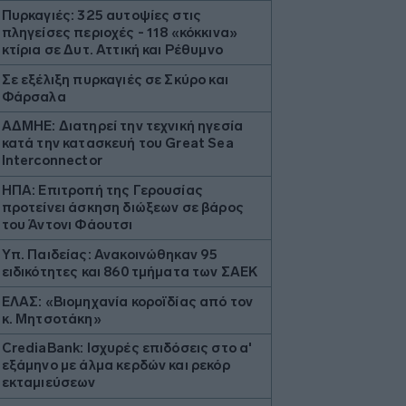
Πυρκαγιές: 325 αυτοψίες στις
πληγείσες περιοχές - 118 «κόκκινα»
κτίρια σε Δυτ. Αττική και Ρέθυμνο
Σε εξέλιξη πυρκαγιές σε Σκύρο και
Φάρσαλα
ΑΔΜΗΕ: Διατηρεί την τεχνική ηγεσία
κατά την κατασκευή του Great Sea
Interconnector
ΗΠΑ: Επιτροπή της Γερουσίας
προτείνει άσκηση διώξεων σε βάρος
του Άντονι Φάουτσι
Υπ. Παιδείας: Ανακοινώθηκαν 95
ειδικότητες και 860 τμήματα των ΣΑΕΚ
ΕΛΑΣ: «Βιομηχανία κοροϊδίας από τον
κ. Μητσοτάκη»
CrediaBank: Ισχυρές επιδόσεις στο α'
εξάμηνο με άλμα κερδών και ρεκόρ
εκταμιεύσεων