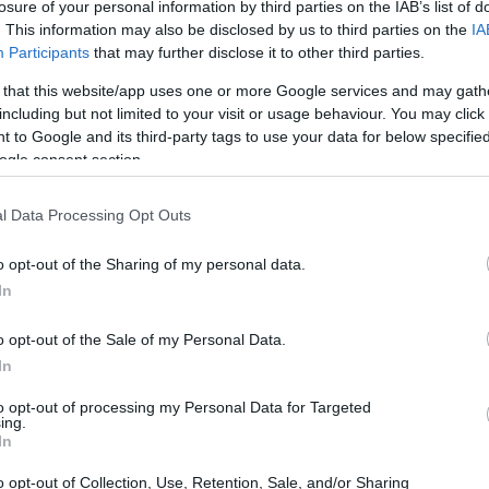
losure of your personal information by third parties on the IAB’s list of
17:12
. This information may also be disclosed by us to third parties on the
IA
ον Ισραηλινό πρωθυπουργό Μπενιαμίν
Participants
that may further disclose it to other third parties.
 Ιράν.
 that this website/app uses one or more Google services and may gath
16:59
including but not limited to your visit or usage behaviour. You may click 
 to Google and its third-party tags to use your data for below specifi
ogle consent section.
16:52
l Data Processing Opt Outs
16:47
o opt-out of the Sharing of my personal data.
In
16:47
o opt-out of the Sale of my Personal Data.
16:40
In
to opt-out of processing my Personal Data for Targeted
ing.
16:25
In
o opt-out of Collection, Use, Retention, Sale, and/or Sharing