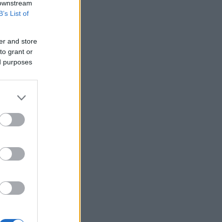
 downstream
Σε εξέλιξη πυρκαγιά στην Αγία Μαρίνα
B’s List of
Ηλείας - Επιχειρούν ισχυρές επίγειες
και εναέριες δυνάμεις
er and store
ΟΠΕΚΑ: Αύριο η δεύτερη πληρωμή των
to grant or
δικαιούχων του Λογαριασμού
Αγροτικής Εστίας
ed purposes
Ποια είναι η (κυβερνητική) λίστα με τα
μεγάλα οδικά έργα και τα εκτιμώμενα
χρονοδιαγράμματα
Wizz Air: Τα ακριβά αεροπορικά
καύσιμα έπληξαν τα έσοδα
Wall Street: Νευρικότητα
αναμένοντας συμφωνία για το Ορμούζ
Μeteo: Οι έξι πιο επικίνδυνες
εβδομάδες του έτους για δασικές
πυρκαγιές
ΣΒΕ: Θετικό βήμα η εκ νέου
ενεργοποίηση της Κυβερνητικής
Επιτροπής Βιομηχανίας