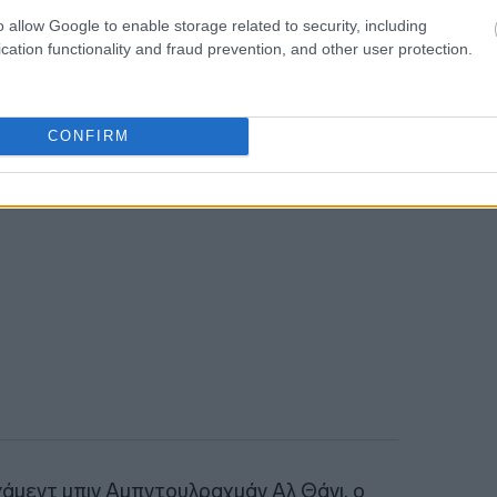
μιλίες με ανώτερους Ιρανούς ηγέτες
o allow Google to enable storage related to security, including
ερματισμό του πολέμου. Το Πακιστάν είναι
cation functionality and fraud prevention, and other user protection.
ΠΑ και Ιράν.
CONFIRM
μεντ μπιν Αμπντουλραχμάν Αλ Θάνι, ο