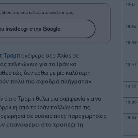
19:12
άρθρα στα αποτελέσματα αναζήτησης.
18:54
υ insider.gr στην Google
18:49
τ Τραμπ
ανέφερε στο Axios σε
ος τελειώνει» για το Ιράν
και
18:47
καθεστώς δεν έρθει με μια καλύτερη
ούν πολύ πιο σφοδρά πλήγματα
».
18:35
 ότι ο Τραμπ θέλει μια συμφωνία για να
18:20
όρριψη από το Ιράν πολλών από τις
προχωρήσει σε ουσιαστικές παραχωρήσεις
18:01
υν επαναφέρει στο τραπέζι τη