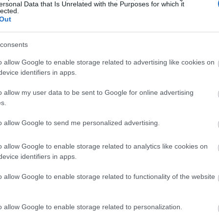
ersonal Data that Is Unrelated with the Purposes for which it
lected.
16:23
Out
consents
16:15
o allow Google to enable storage related to advertising like cookies on
evice identifiers in apps.
16:13
o allow my user data to be sent to Google for online advertising
 με μέλη της ομάδας εθνικής ασφάλειας
s.
16:08
α για να συζητήσουν το Ιράν, σύμφωνα με
to allow Google to send me personalized advertising.
16:08
o allow Google to enable storage related to analytics like cookies on
νταν ο Αντιπρόεδρος Τζέι Ντι Βανς, ο
evice identifiers in apps.
16:04
 Οίκου Στιβ Γουίτκοφ, ο Υπουργός
o allow Google to enable storage related to functionality of the website
διευθυντής της CIA Τζον Ράτκλιφ.
o allow Google to enable storage related to personalization.
στάν επισκέφθηκε την Τεχεράνη το