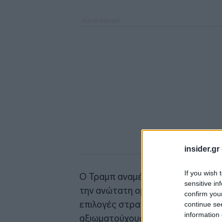
insider.gr
If you wish 
Ο Τραμπ αναμένεται να συγκαλέσ
sensitive in
την ανώτατη ομάδα εθνικής ασφάλε
confirm you
επιλογές στρατιωτικής δράσης, 
continue se
information 
αξιωματούχους.