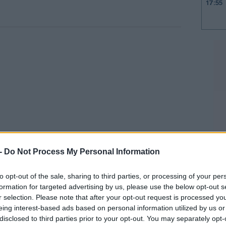
17:55
17:50
17:47
17:41
17:32
 -
Do Not Process My Personal Information
17:19
to opt-out of the sale, sharing to third parties, or processing of your per
ει σύσκεψη στην Αίθουσα Επιχειρήσεων με
formation for targeted advertising by us, please use the below opt-out s
ιας την Τρίτη για να συζητήσει τις
r selection. Please note that after your opt-out request is processed y
17:15
σύμφωνα με δύο Αμερικανούς
eing interest-based ads based on personal information utilized by us or
disclosed to third parties prior to your opt-out. You may separately opt-