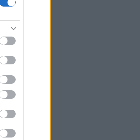
Γερμανία: Πυρομαχικά μετέφερε το
ουκρανικό αεροσκάφος κοντά στο
οποίο βρέθηκε drone με εκρηκτικά
ΕΕ: «Παραμένουμε ευάλωτοι αν οι
συνοριακοί έλεγχοι εξαρτώνται από
την καλή θέληση γειτονικών χωρών»
Αντικύθηρα: Ένας αυθεντικός
παράδεισος όπου ο χρόνος σταματά
Ο ΟΤΕ στους δείκτες FTSE4Good για
18η συνεχόμενη χρονιά
Commerzbank: Προχωρά σε buyback
1,2 δισ. ευρώ εν μέσω της «κόντρας»
με την UniCredit
Βαλκάνια: Μάχη με τις πυρκαγιές σε
Σερβία και Αλβανία, κορυφώνεται το
κύμα καύσωνα