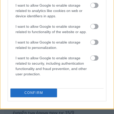
I want to allow Google to enable storage
related to analytics like cookies on web or
device identifiers in apps.
I want to allow Google to enable storage
related to functionality of the website or app.
I want to allow Google to enable storage
related to personalization.
Διαβάζονται αυτή τη στιγμή
Η χαμηλή… απόδοση Μητσοτάκη στις
I want to allow Google to enable storage
related to security, including authentication
στοιχηματικές - Ποιος επισκέφθηκε τα
functionality and fraud prevention, and other
πυρόπληκτα ζωάκια - Το μισογεμάτο ποτήρι
user protection.
του ΣΥΡΙΖΑ
Ποια είναι η (κυβερνητική) λίστα με τα μεγάλα
οδικά έργα και τα εκτιμώμενα
CONFIRM
χρονοδιαγράμματα
Δυτ. Αττική: Το χρονοδιάγραμμα
αποκατάστασης μετά τη φωτιά - Στόχος η
έναρξη των έργων πριν τις 15/9