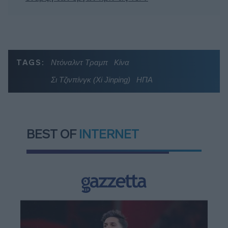
TAGS:
Ντόναλντ Τραμπ
Κίνα
Σι Τζινπίνγκ (Xi Jinping)
ΗΠΑ
BEST OF
INTERNET