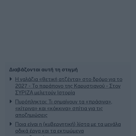
Διαβάζονται αυτή τη στιγμή
Η γαλάζια «θετική ατζέντα» στο δρόμο για το
2027 - Το παράπονο της Καρυστιανού - Στον
ΣΥΡΙΖΑ μελετούν Ιστορία
Πυρόπληκτοι: Τι σημαίνουν τα «πράσινα»,
«κίτρινα» και «κόκκινα» σπίτια για τις
αποζημιώσεις
Ποια είναι η (κυβερνητική) λίστα με τα μεγάλα
οδικά έργα και τα εκτιμώμενα