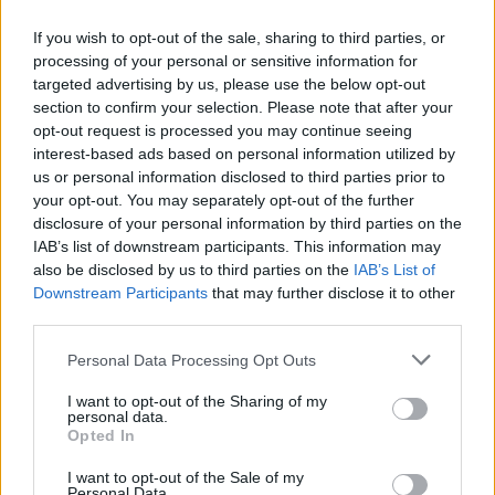
If you wish to opt-out of the sale, sharing to third parties, or
processing of your personal or sensitive information for
targeted advertising by us, please use the below opt-out
section to confirm your selection. Please note that after your
opt-out request is processed you may continue seeing
interest-based ads based on personal information utilized by
us or personal information disclosed to third parties prior to
your opt-out. You may separately opt-out of the further
disclosure of your personal information by third parties on the
IAB’s list of downstream participants. This information may
also be disclosed by us to third parties on the
IAB’s List of
Downstream Participants
that may further disclose it to other
«Στην Ευρώπη χρειαζόμαστε εκλογές στις
third parties.
οποίες οι πολίτες κάνουν τις επιλογές τους και
Please note that this website/app uses one or more Google
Personal Data Processing Opt Outs
φυσικά θα σεβαστούμε το αποτέλεσμα. Αλλά
services and may gather and store information including but
είναι οι Ευρωπαίοι που επιλέγουν και όχι άλλες
not limited to your visit or usage behaviour. You may click to
I want to opt-out of the Sharing of my
personal data.
χώρες που θα προσπαθούσαν να μας
grant or deny consent to Google and its third-party tags to
Opted In
use your data for below specified purposes in below Google
επηρεάσουν», κατέληξε.
consent section.
I want to opt-out of the Sale of my
Personal Data.