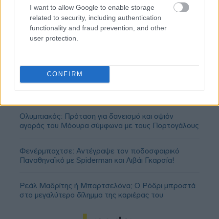
I want to allow Google to enable storage
related to security, including authentication
functionality and fraud prevention, and other
user protection.
CONFIRM
Ολυμπιακός: Πρόταση για δανεισμό και οψιόν
αγοράς του Μόουρα σύμφωνα με τους Πορτογάλους
Φενέρμπαχτσε: Αντέγραψε τον ποδοσφαιρικό
Παναθηναϊκό με Spiderman και Λιβάι Γκαρσία!
Ρεάλ Μαδρίτης ή Μπαρτσελόνα; Ο Ρόδρι μπροστά
στο μεγαλύτερο δίλημμα της καριέρας του