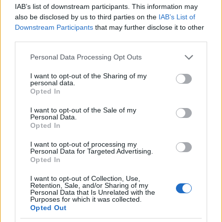
IAB’s list of downstream participants. This information may
also be disclosed by us to third parties on the
IAB’s List of
Downstream Participants
that may further disclose it to other
third parties.
Please note that this website/app uses one or more Google
Personal Data Processing Opt Outs
services and may gather and store information including but
not limited to your visit or usage behaviour. You may click to
I want to opt-out of the Sharing of my
personal data.
grant or deny consent to Google and its third-party tags to
Opted In
use your data for below specified purposes in below Google
consent section.
I want to opt-out of the Sale of my
Personal Data.
Διαβάζονται αυτή τη στιγμή
Opted In
Η χαμηλή… απόδοση Μητσοτάκη στις
I want to opt-out of processing my
Personal Data for Targeted Advertising.
στοιχηματικές - Ποιος επισκέφθηκε τα
Opted In
πυρόπληκτα ζωάκια - Το μισογεμάτο ποτήρι
του ΣΥΡΙΖΑ
I want to opt-out of Collection, Use,
Retention, Sale, and/or Sharing of my
Ποια είναι η (κυβερνητική) λίστα με τα μεγάλα
Personal Data that Is Unrelated with the
οδικά έργα και τα εκτιμώμενα
Purposes for which it was collected.
Opted Out
χρονοδιαγράμματα