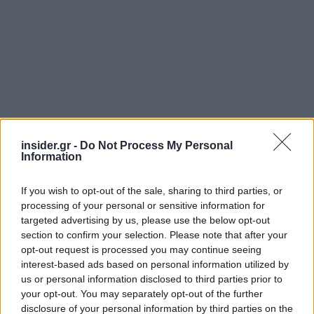
insider.gr -
Do Not Process My Personal
Πηγή: ΑΠΕ-ΜΠΕ
Information
If you wish to opt-out of the sale, sharing to third parties, or
Ακολουθήστε το
insider.gr στο Google News
και μάθετε
processing of your personal or sensitive information for
πρώτοι όλες τις
ειδήσεις
από την Ελλάδα και τον κόσμο.
targeted advertising by us, please use the below opt-out
section to confirm your selection. Please note that after your
opt-out request is processed you may continue seeing
interest-based ads based on personal information utilized by
us or personal information disclosed to third parties prior to
your opt-out. You may separately opt-out of the further
disclosure of your personal information by third parties on the