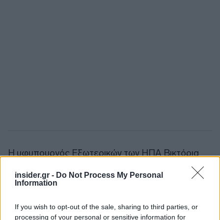
Η υφυπουργός Εξωτερικών των ΗΠΑ Βικτόρια
Νούλαντ κατηγόρησε την Τρίτη τη Ρωσία ότι
insider.gr -
Do Not Process My Personal
επιζητεί να αποκομίσει επιπλέον κέρδη από τη
Information
συμμετοχή της στις προσπάθειες για την
αναβίωση της συμφωνίας του 2015.
If you wish to opt-out of the sale, sharing to third parties, or
processing of your personal or sensitive information for