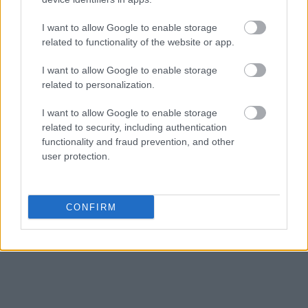
I want to allow Google to enable storage
related to functionality of the website or app.
Το ιρανικό υπουργείο Εξωτερικών έχει επισημάνει
I want to allow Google to enable storage
related to personalization.
ότι η Τεχεράνη δεν θα επιτρέψει σε «ξένα
στοιχεία» να βλάψουν τα συμφέροντά της.
I want to allow Google to enable storage
related to security, including authentication
Ο Μπαγερί μετέβη εκ νέου χθες Τετάρτη στη
functionality and fraud prevention, and other
user protection.
Βιέννη.
Πηγή: ΑΠΕ-ΜΠΕ
CONFIRM