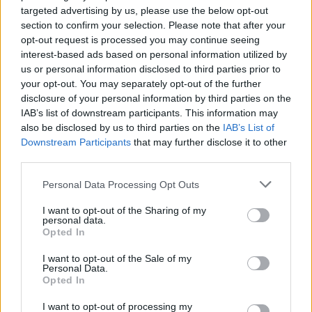
targeted advertising by us, please use the below opt-out
Οι διαπραγματευτές της Γαλλίας, της Βρετάνιας
section to confirm your selection. Please note that after your
και της Γερμανίας έχουν αποχωρήσει προσωρινά
opt-out request is processed you may continue seeing
από τις συνομιλίες καθώς εκτιμούν ότι αυτές
interest-based ads based on personal information utilized by
έχουν προχωρήσει όσο γίνεται και πλέον
us or personal information disclosed to third parties prior to
your opt-out. You may separately opt-out of the further
εναπόκειται στις ΗΠΑ και το Ιράν να
disclosure of your personal information by third parties on the
συμφωνήσουν στα εκκρεμή ζητήματα.
IAB’s list of downstream participants. This information may
also be disclosed by us to third parties on the
IAB’s List of
Ο επικεφαλής διαπραγματευτής του Ιράν Αλί
Downstream Participants
that may further disclose it to other
third parties.
Μπαγερί Κανί επέστρεψε αιφνιδιαστικά στην
Τεχεράνη, αφού ο Ρώσος υπουργός Εξωτερικών
Please note that this website/app uses one or more Google
Personal Data Processing Opt Outs
Σεργκέι Λαβρόφ παρουσίασε τα νέα αιτήματα
services and may gather and store information including but
not limited to your visit or usage behaviour. You may click to
I want to opt-out of the Sharing of my
της Μόσχας.
personal data.
grant or deny consent to Google and its third-party tags to
Opted In
use your data for below specified purposes in below Google
consent section.
I want to opt-out of the Sale of my
Personal Data.
Opted In
I want to opt-out of processing my