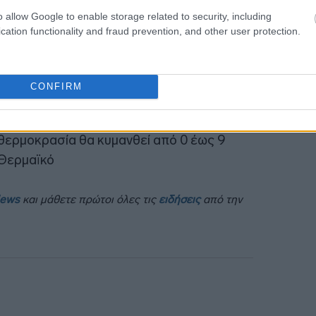
o allow Google to enable storage related to security, including
cation functionality and fraud prevention, and other user protection.
CONFIRM
ι χαμηλές θερμοκρασίες τις πρωινές ώρες
θερμοκρασία θα κυμανθεί από 0 έως 9
 Θερμαϊκό
News
και μάθετε πρώτοι όλες τις
ειδήσεις
από την