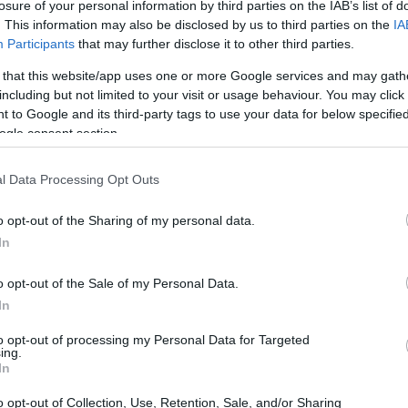
losure of your personal information by third parties on the IAB’s list of
17:12
. This information may also be disclosed by us to third parties on the
IA
Participants
that may further disclose it to other third parties.
16:59
 that this website/app uses one or more Google services and may gath
including but not limited to your visit or usage behaviour. You may click 
αι Κεντρικό Αιγαίο από μεταβλητές
 to Google and its third-party tags to use your data for below specifi
το απόγευμα θα στραφούν σε βόρειους
ogle consent section.
16:52
ιο Αιγαίο από δυτικές διευθύνσεις
l Data Processing Opt Outs
5 μποφόρ και στο Νοτιοανατολικό Αιγαίο
16:47
ριοι 4-5 μποφόρ. Στο Ιόνιο οι άνεμοι θα
o opt-out of the Sharing of my personal data.
ις ασθενείς και τις βραδινές ώρες στο
In
16:47
ιευθύνσεις μέτριοι 4-5 μποφόρ.
o opt-out of the Sale of my Personal Data.
16:40
In
 πολύ χαμηλές θερμοκρασίες τις πρωινές
ς βραδινές και πρώτες πρωινές ώρες θα
to opt-out of processing my Personal Data for Targeted
ing.
16:25
στα βόρεια τμήματα. Η θερμοκρασία θα
In
λσίου, αλλά στα βόρεια θα είναι 2-3
o opt-out of Collection, Use, Retention, Sale, and/or Sharing