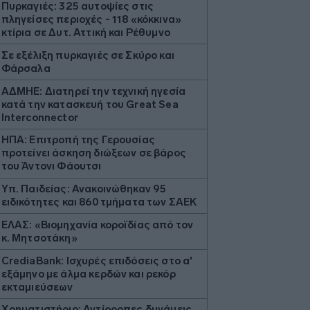
Πυρκαγιές: 325 αυτοψίες στις
πληγείσες περιοχές - 118 «κόκκινα»
κτίρια σε Δυτ. Αττική και Ρέθυμνο
Σε εξέλιξη πυρκαγιές σε Σκύρο και
Φάρσαλα
ΑΔΜΗΕ: Διατηρεί την τεχνική ηγεσία
κατά την κατασκευή του Great Sea
Interconnector
ΗΠΑ: Επιτροπή της Γερουσίας
προτείνει άσκηση διώξεων σε βάρος
του Άντονι Φάουτσι
Υπ. Παιδείας: Ανακοινώθηκαν 95
ειδικότητες και 860 τμήματα των ΣΑΕΚ
ΕΛΑΣ: «Βιομηχανία κοροϊδίας από τον
κ. Μητσοτάκη»
CrediaBank: Ισχυρές επιδόσεις στο α'
εξάμηνο με άλμα κερδών και ρεκόρ
εκταμιεύσεων
Χρηματιστήριο: Αντίρροπες δυνάμεις