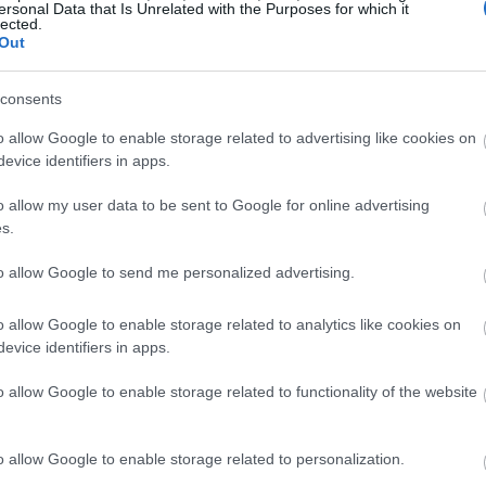
α πνέουν από βορειοδυτικές διευθύνσεις
ersonal Data that Is Unrelated with the Purposes for which it
16:23
lected.
αδινές ώρες σχεδόν μέτριοι 4 μποφόρ.
Out
16:15
consents
o allow Google to enable storage related to advertising like cookies on
evice identifiers in apps.
16:13
o allow my user data to be sent to Google for online advertising
s.
16:08
to allow Google to send me personalized advertising.
16:08
o allow Google to enable storage related to analytics like cookies on
evice identifiers in apps.
16:04
o allow Google to enable storage related to functionality of the website
16:03
o allow Google to enable storage related to personalization.