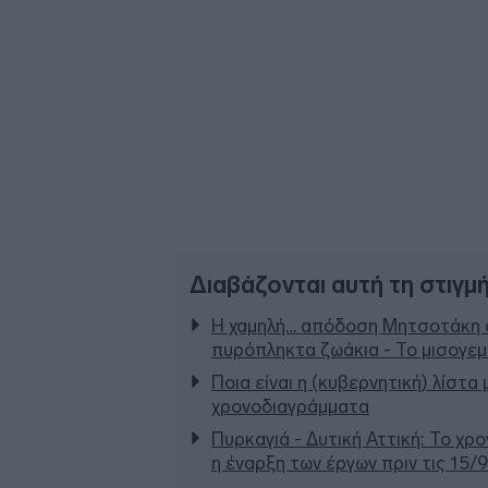
Διαβάζονται αυτή τη στιγμ
Η χαμηλή… απόδοση Μητσοτάκη σ
πυρόπληκτα ζωάκια - Το μισογε
Ποια είναι η (κυβερνητική) λίστα
χρονοδιαγράμματα
Πυρκαγιά - Δυτική Αττική: Το χρ
η έναρξη των έργων πριν τις 15/9