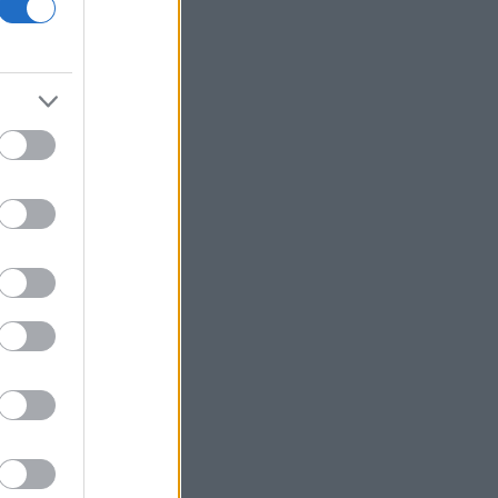
Γερμανία: Πυρομαχικά μετέφερε το
ουκρανικό αεροσκάφος κοντά στο
οποίο βρέθηκε drone με εκρηκτικά
ΕΕ: «Παραμένουμε ευάλωτοι αν οι
συνοριακοί έλεγχοι εξαρτώνται από
την καλή θέληση γειτονικών χωρών»
Αντικύθηρα: Ένας αυθεντικός
παράδεισος όπου ο χρόνος σταματά
Ο ΟΤΕ στους δείκτες FTSE4Good για
18η συνεχόμενη χρονιά
Commerzbank: Προχωρά σε buyback
1,2 δισ. ευρώ εν μέσω της «κόντρας»
με την UniCredit
Βαλκάνια: Μάχη με τις πυρκαγιές σε
Σερβία και Αλβανία, κορυφώνεται το
κύμα καύσωνα
ΗΠΑ: Κάτω από 200.000 αιτήσεις για
επίδομα ανεργίας για τρίτη
συνεχόμενη εβδομάδα