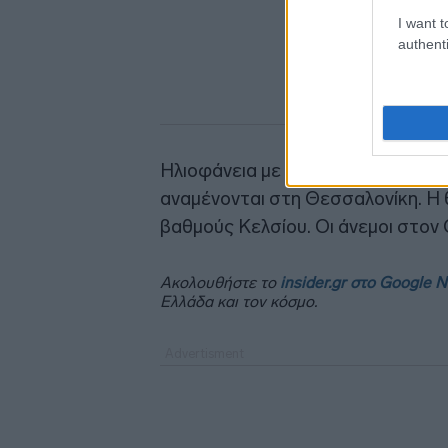
I want t
authenti
Ηλιοφάνεια με λίγες νεφώσεις κα
αναμένονται στη Θεσσαλονίκη. Η 
βαθμούς Κελσίου. Οι άνεμοι στον
Ακολουθήστε το
insider.gr στο Google 
Ελλάδα και τον κόσμο.