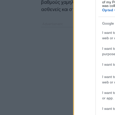
βαθμούς χαμηλότερη. Οι άνεμοι θ
of my P
was col
ασθενείς και στο Σαρωνικό τις βρ
Opted 
Google 
I want t
web or d
I want t
purpose
I want 
I want t
web or d
I want t
or app.
I want t