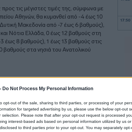
προς τις μέγιστες τιμές της, σύμφωνα με
είου Αθηνών, θα κυμανθεί από -4 έως 10
17:50
Δυτική Μακεδονία από -7 έως 6 βαθμούς),
 και Νότια Ελλάδα, 0 έως 12 βαθμούς στη
3 έως 8 βαθμούς), 1 έως 13 βαθμούς στις
17:47
10 βαθμούς στα νησιά του Ανατολικού
17:41
17:32
 -
Do Not Process My Personal Information
17:19
to opt-out of the sale, sharing to third parties, or processing of your per
formation for targeted advertising by us, please use the below opt-out s
17:15
r selection. Please note that after your opt-out request is processed y
eing interest-based ads based on personal information utilized by us or
disclosed to third parties prior to your opt-out. You may separately opt-