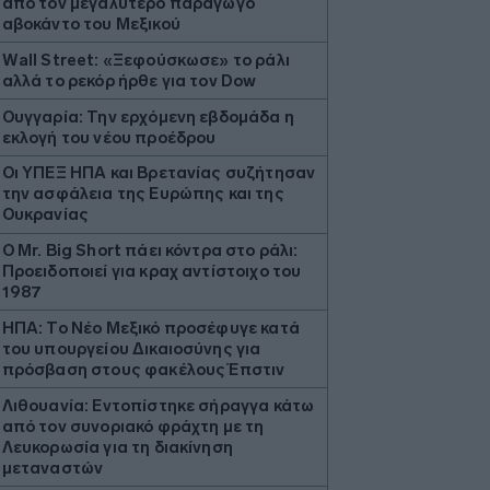
από τον μεγαλύτερο παραγωγό
αβοκάντο του Μεξικού
Wall Street: «Ξεφούσκωσε» το ράλι
αλλά το ρεκόρ ήρθε για τον Dow
Ουγγαρία: Την ερχόμενη εβδομάδα η
εκλογή του νέου προέδρου
Οι ΥΠΕΞ ΗΠΑ και Βρετανίας συζήτησαν
την ασφάλεια της Ευρώπης και της
Ουκρανίας
O Mr. Big Short πάει κόντρα στο ράλι:
Προειδοποιεί για κραχ αντίστοιχο του
1987
ΗΠΑ: Το Νέο Μεξικό προσέφυγε κατά
του υπουργείου Δικαιοσύνης για
πρόσβαση στους φακέλους Έπστιν
Λιθουανία: Εντοπίστηκε σήραγγα κάτω
από τον συνοριακό φράχτη με τη
Λευκορωσία για τη διακίνηση
μεταναστών