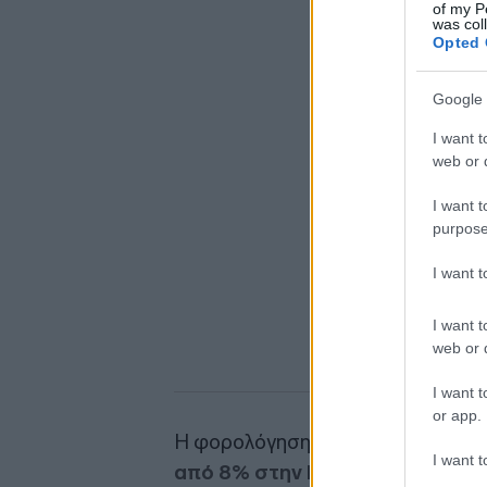
of my P
was col
Opted 
Google 
I want t
web or d
I want t
purpose
I want 
I want t
web or d
I want t
or app.
Η φορολόγηση των κρυπτονομισμ
I want t
από 8% στην Κύπρο έως 30% στ