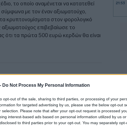
διο, το οποίο αναμένεται να κατατεθεί
21:53
 σύμφωνα με τον έναν αξιωματούχο,
 τα κρυπτονομίσματα στον φορολογικό
ς αξιωματούχος επιβεβαίωσε το
21:40
ς ότι τα πρώτα 500 ευρώ κερδών θα είναι
21:30
21:15
 -
Do Not Process My Personal Information
21:03
to opt-out of the sale, sharing to third parties, or processing of your per
formation for targeted advertising by us, please use the below opt-out s
20:53
r selection. Please note that after your opt-out request is processed y
eing interest-based ads based on personal information utilized by us or
disclosed to third parties prior to your opt-out. You may separately opt-