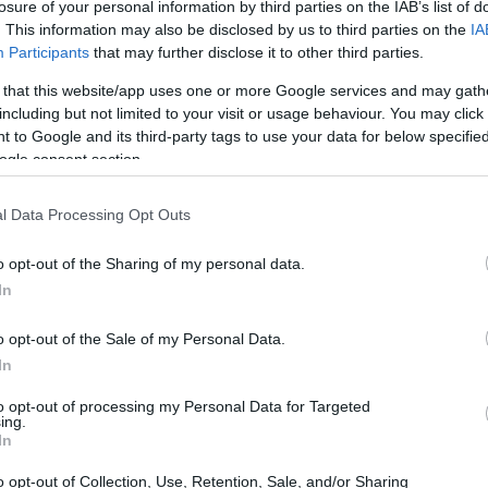
losure of your personal information by third parties on the IAB’s list of
20:40
. This information may also be disclosed by us to third parties on the
IA
Participants
that may further disclose it to other third parties.
την ατομική εξόρυξη
(mining)
20:23
 that this website/app uses one or more Google services and may gath
λλεται όταν η
δραστηριότητα εξόρυξης
including but not limited to your visit or usage behaviour. You may click 
 to Google and its third-party tags to use your data for below specifi
 πρόσωπο
(εταιρεία).
20:15
ogle consent section.
θέτει σήμερα ένα ολοκληρωμένο νομικό
l Data Processing Opt Outs
20:14
ρυπτονομισμάτων, ενώ οι χώρες της
αίο φορολογικό σύστημα για τον
o opt-out of the Sharing of my personal data.
In
20:03
o opt-out of the Sale of my Personal Data.
In
19:53
to opt-out of processing my Personal Data for Targeted
ing.
In
19:37
o opt-out of Collection, Use, Retention, Sale, and/or Sharing