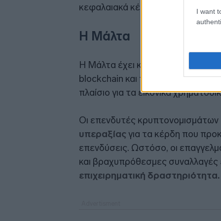
κεφαλαιακά κέρδη, σύμφωνα με στο
I want t
authenti
Η Μάλτα
Η Μάλτα έχει καθιερωθεί ως μία απ
blockchain και τα κρυπτονομίσματ
πλαίσιο για τα εικονικά χρηματοοι
Οι επενδυτές κρυπτονομισμάτων
υπεραξίας
για τα κέρδη που πρ
επενδύσεις. Ωστόσο, οι επαγγελμ
και βραχυπρόθεσμες συναλλαγές
επιχειρηματική δραστηριότητα.