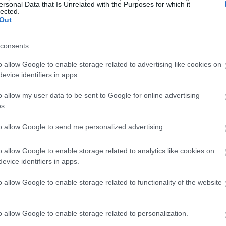
ersonal Data that Is Unrelated with the Purposes for which it
lected.
Out
19:32
consents
19:29
o allow Google to enable storage related to advertising like cookies on
evice identifiers in apps.
19:12
o allow my user data to be sent to Google for online advertising
s.
to allow Google to send me personalized advertising.
19:02
o allow Google to enable storage related to analytics like cookies on
evice identifiers in apps.
18:47
o allow Google to enable storage related to functionality of the website
άτων στις ευρωπαϊκές χώρες
ποικίλλει,
18:34
o allow Google to enable storage related to personalization.
η Γαλλία
, και συνήθως επιβάλλεται στα