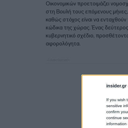
Οικονομικών προετοιμάζει νομοσχέ
στη Βουλή τους επόμενους μήνες,
καθώς στόχος είναι να ενταχθούν
κώδικα της χώρας. Ένας δεύτερο
κυβερνητικό σχέδιο, προσθέτοντα
αφορολόγητα.
insider.gr
If you wish 
sensitive in
confirm you
continue se
information 