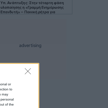
Υπ. Ανάπτυξης: Στην τέταρτη φάση
υλοποίησης η «Γραμμή Ενημέρωσης
Επενδυτή» – Ποινική ρήτρα για
εκπρόθεσμα παραδοτέα
Πετρέλαιο: Ήπιες μεταβολές με φόντο
τις συζητήσεις για τον έλεγχο του
Ορμούζ
Υεμένη: Οι Χούθι υποστηρίζουν ότι
έπληξαν και δεύτερο σαουδαραβικό
δεξαμενόπλοιο στον Κόλπο του Άντεν
Χρυσός: Άνοδος πάνω από 4% λόγω
δολαρίου και Μέσης Ανατολής - Η
καλύτερη ημέρα από τον Φεβρουάριο
Αρχηγός IDF: Ο ισραηλινός στρατός θα
συνεχίσει να «επιχειρεί προληπτικά»
sonal or
στη Γάζα
ection to
Μικροσκοπικές δίνες ανακαλύφθηκαν
ou may
για πρώτη φορά στην επιφάνεια του
 personal
Ήλιου
out of the