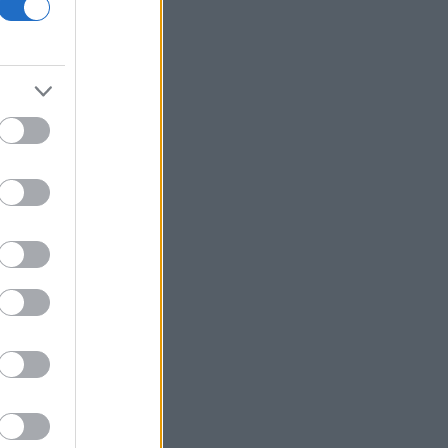
εξαμήνου, αύξηση 14% - «Άλμα» 62%
στα κέρδη προ φόρων
Fitch: Ο κίνδυνος διόρθωσης στην AI
απειλεί οικονομία και αγορές
Επιφυλακτικό ρεκόρ στις ευρωαγορές
με το βλέμμα στις διαπραγματεύσεις
ΗΠΑ-Ιράν
Τρεις συλλήψεις σε Τρίκαλα, Ανατολική
Αττική και Πρέβεζα για πρόκληση
πυρκαγιάς και παραβάσεις
πυροπροστασίας
Ιράν: Συμφώνησε με το Ομάν για τις
συντεταγμένες της διαδρομής μέσω
των Στενών του Ορμούζ
Flexopack: Από 7 Αυγούστου η
διαπραγμάτευση των 82.400 νέων
μετοχών
Helleniq Energy: Συγκρίσιμα EBITDA
734 εκατ. στο εξάμηνο – Στα 393 εκατ.
τα καθαρά κέρδη