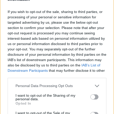
If you wish to opt-out of the sale, sharing to third parties, or
Επιπλέον, ο βασικός καταλύτης του bitcoin για το
processing of your personal or sensitive information for
targeted advertising by us, please use the below opt-out
ανανεωμένο ενδιαφέρον των επενδυτών, το
section to confirm your selection. Please note that after your
νομοσχέδιο για τη δομή της αγοράς
opt-out request is processed you may continue seeing
κρυπτονομισμάτων, γνωστό ως Νόμος για τη
interest-based ads based on personal information utilized by
Διαύγεια,
απομακρύνεται όλο και περισσότερο
,
us or personal information disclosed to third parties prior to
your opt-out. You may separately opt-out of the further
καθώς οι νομοθέτες παραμένουν διχασμένοι σε
disclosure of your personal information by third parties on the
βασικές διατάξεις του νομοσχεδίου.
IAB’s list of downstream participants. This information may
also be disclosed by us to third parties on the
IAB’s List of
Καθώς η αβεβαιότητα γύρω από τον πόλεμο στο
Downstream Participants
that may further disclose it to other
third parties.
Ιράν έχει κρατήσει το bitcoin υπό πίεση τους
τελευταίους μήνες, η χρηματιστηριακή αγορά έχει
Please note that this website/app uses one or more Google
Personal Data Processing Opt Outs
ανέβει σε νέα ρεκόρ. Η απόκλιση έχει κάνει τους
services and may gather and store information including but
not limited to your visit or usage behaviour. You may click to
I want to opt-out of the Sharing of my
επενδυτές να αμφισβητούν και τις δύο κυρίαρχες
personal data.
grant or deny consent to Google and its third-party tags to
αφηγήσεις του bitcoin:
ότι είναι ο «ψηφιακός
Opted In
use your data for below specified purposes in below Google
χρυσός» που θα πρέπει να επωφεληθεί από
consent section.
I want to opt-out of the Sale of my