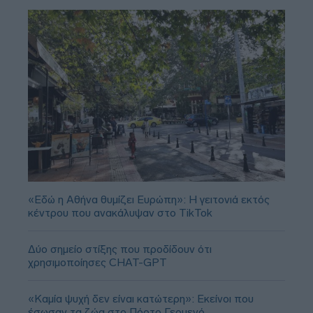
«Εδώ η Αθήνα θυμίζει Ευρώπη»: H γειτονιά εκτός
κέντρου που ανακάλυψαν στο TikTok
Δύο σημείο στίξης που προδίδουν ότι
χρησιμοποίησες CHAT-GPT
«Καμία ψυχή δεν είναι κατώτερη»: Εκείνοι που
έσωσαν τα ζώα στο Πόρτο Γερμενό