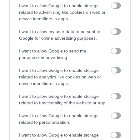
βενζινάδικα αυξήθηκαν κατά 3,4%, συμβάλλοντας
I want to allow Google to enable storage
στην αύξηση του συνολικού ποσοστού, αφού οι
related to advertising like cookies on web or
τιμές των πρατηρίων σημείωσαν άνοδο τον Μάιο
device identifiers in apps.
λόγω του πολέμου στο Ιράν.
I want to allow my user data to be sent to
Google for online advertising purposes.
Ακολουθήστε το
insider.gr στο Google News
και μάθετε
πρώτοι όλες τις
ειδήσεις
από την Ελλάδα και τον κόσμο.
I want to allow Google to send me
personalized advertising.
I want to allow Google to enable storage
related to analytics like cookies on web or
device identifiers in apps.
I want to allow Google to enable storage
related to functionality of the website or app.
I want to allow Google to enable storage
related to personalization.
I want to allow Google to enable storage