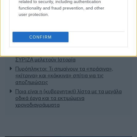
related to security, including authentication
functionality and fraud prevention, and other
user protection.
Διαβάζονται αυτή τη στιγμή
CONFIRM
Η γαλάζια «θετική ατζέντα» στο δρόμο για το
2027 - Το παράπονο της Καρυστιανού - Στον
ΣΥΡΙΖΑ μελετούν Ιστορία
Πυρόπληκτοι: Τι σημαίνουν τα «πράσινα»,
«κίτρινα» και «κόκκινα» σπίτια για τις
αποζημιώσεις
Ποια είναι η (κυβερνητική) λίστα με τα μεγάλα
οδικά έργα και τα εκτιμώμενα
χρονοδιαγράμματα