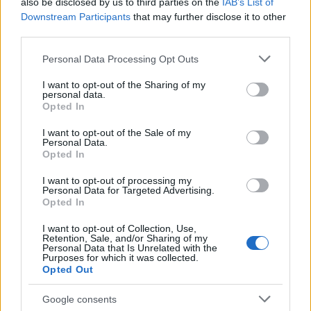
also be disclosed by us to third parties on the
IAB’s List of
Downstream Participants
that may further disclose it to other
third parties.
Please note that this website/app uses one or more Google
Personal Data Processing Opt Outs
services and may gather and store information including but
not limited to your visit or usage behaviour. You may click to
I want to opt-out of the Sharing of my
personal data.
grant or deny consent to Google and its third-party tags to
Opted In
use your data for below specified purposes in below Google
consent section.
I want to opt-out of the Sale of my
Personal Data.
Opted In
I want to opt-out of processing my
Στα μάκρο της ημέρας,
οι λιανικές πωλήσεις στις
Personal Data for Targeted Advertising.
Opted In
ΗΠΑ
αυξήθηκαν περισσότερο από το
αναμενόμενο τον Μάιο, όπως ανακοίνωσε η
I want to opt-out of Collection, Use,
Retention, Sale, and/or Sharing of my
Υπηρεσία Απογραφής. Ειδικότερα, κατέγραψαν
Personal Data that Is Unrelated with the
Purposes for which it was collected.
άνοδο 0,9%, έπειτα από την αναθεωρημένη
Opted Out
αύξηση 0,4% του Απριλίου, έναντι των
προβλέψεων για άνοδο 0,5%. Τα έσοδα στα
Google consents