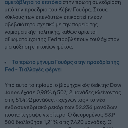
αμετάβλητα τα επιτόκια
στην πρώτη συνεδρίαση
υπό την προεδρία του Κέβιν Γουόρς. Στους
κύκλους των επενδυτών επικρατεί πλέον
αβεβαιότητα σχετικά με την πορεία της
νομισματικής πολιτικής, καθώς αρκετοί
αξιωματούχοι της Fed προβλέπουν τουλάχιστον
μία αύξηση επιτοκίων φέτος.
Το πρώτο μήνυμα Γουόρς στην προεδρία της
Fed - Τι αλλαγές φέρνει
Υπό αυτό το πρίσμα, ο βιομηχανικός δείκτης
Dow
Jones
έχασε 0,98% ή 507,12 μονάδες κλείνοντας
στις 51.492 μονάδες, «ξεχνώντας» το
νέο
ενδοσυνεδριακό ρεκόρ των 52.236 μονάδων
που κατέγραψε νωρίτερα. Ο διευρυμένος
S&P
500
διολίσθησε 1,21% στις 7.420 μονάδες. Ο