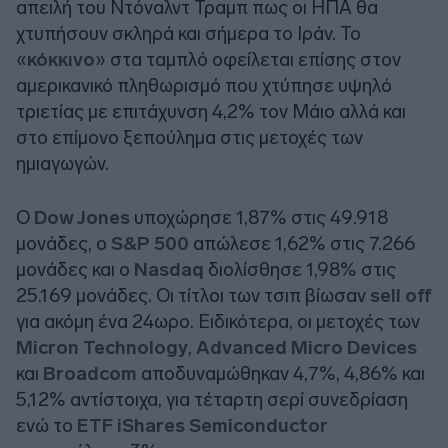
απειλή του Ντόναλντ Τραμπ πως οι ΗΠΑ θα
χτυπήσουν σκληρά και σήμερα το Ιράν. To
«
κόκκινο
» στα ταμπλό οφείλεται επίσης στον
αμερικανικό πληθωρισμό που χτύπησε υψηλό
τριετίας με επιτάχυνση 4,2% τον Μάιο αλλά και
στο επίμονο ξεπούλημα στις μετοχές των
ημιαγωγών.
Ο
Dow Jones
υποχώρησε 1,87% στις 49.918
μονάδες, ο
S&P 500
απώλεσε 1,62% στις 7.266
μονάδες και ο
Νasdaq
διολίσθησε 1,98% στις
25.169 μονάδες. Οι τίτλοι των τσιπ βίωσαν
sell off
για ακόμη ένα 24ωρο. Ειδικότερα, οι μετοχές των
Micron Technology
,
Advanced Micro Devices
και
Broadcom
αποδυναμώθηκαν 4,7%, 4,86% και
5,12% αντίστοιχα, για τέταρτη σερί συνεδρίαση
ενώ το
ETF iShares Semiconductor