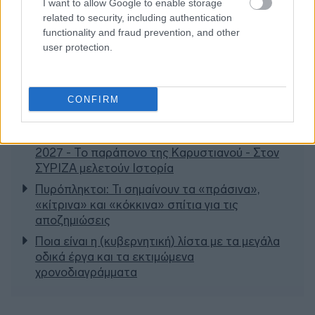
I want to allow Google to enable storage
related to security, including authentication
functionality and fraud prevention, and other
user protection.
CONFIRM
Διαβάζονται αυτή τη στιγμή
Η γαλάζια «θετική ατζέντα» στο δρόμο για το
2027 - Το παράπονο της Καρυστιανού - Στον
ΣΥΡΙΖΑ μελετούν Ιστορία
Πυρόπληκτοι: Τι σημαίνουν τα «πράσινα»,
«κίτρινα» και «κόκκινα» σπίτια για τις
αποζημιώσεις
Ποια είναι η (κυβερνητική) λίστα με τα μεγάλα
οδικά έργα και τα εκτιμώμενα
χρονοδιαγράμματα