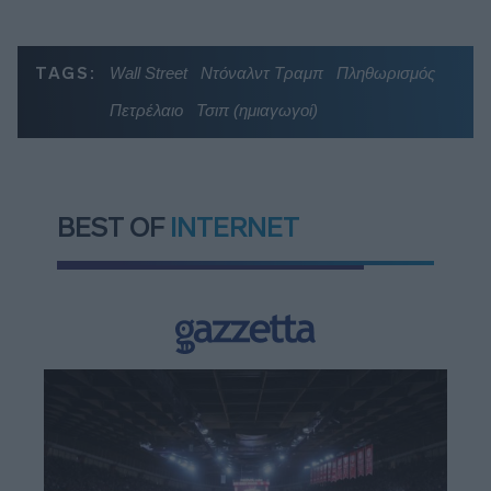
TAGS:
Wall Street
Ντόναλντ Τραμπ
Πληθωρισμός
Πετρέλαιο
Τσιπ (ημιαγωγοί)
BEST OF
INTERNET