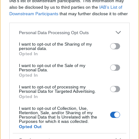
IAB’s list of downstream participants. This information may
also be disclosed by us to third parties on the
IAB’s List of
Downstream Participants
that may further disclose it to other
third parties.
Please note that this website/app uses one or more Google
Personal Data Processing Opt Outs
services and may gather and store information including but
not limited to your visit or usage behaviour. You may click to
I want to opt-out of the Sharing of my
personal data.
grant or deny consent to Google and its third-party tags to
Opted In
use your data for below specified purposes in below Google
consent section.
I want to opt-out of the Sale of my
Personal Data.
Opted In
I want to opt-out of processing my
Personal Data for Targeted Advertising.
Opted In
I want to opt-out of Collection, Use,
Retention, Sale, and/or Sharing of my
Personal Data that Is Unrelated with the
Purposes for which it was collected.
Opted Out