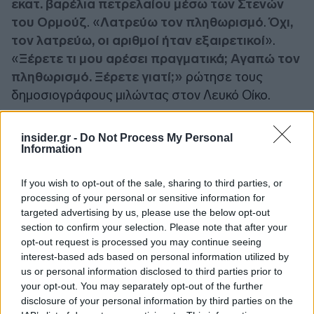
εκατ. βαρέλια πετρελαίου μέσω των Στενών
του Ορμούζ
. «
Λατρεύω τον πληθωρισμό
.
Όχι,
τον λατρεύω, οι αριθμοί ήταν εξαιρετικοί
».
«
Ξέρετε τι μου αρέσει πραγματικά; Αγαπώ τον
πληθωρισμό. Ξέρετε γιατί;»
ρώτησε τους
δημοσιογράφους μιλώντας στον Λευκό Οίκο.
«Επειδή μόλις τελειώσει αυτός ο πόλεμος,
insider.gr -
Do Not Process My Personal
ξέρετε ότι μπορώ να το πω τώρα
... ξέρετε ότι
Information
έχουμε αντλήσει εκατ. βαρέλια πετρελαίου.
If you wish to opt-out of the sale, sharing to third parties, or
Κανείς δεν το ξέρει. Ξέρετε ποιος δεν το ξέρει;
processing of your personal or sensitive information for
Το Ιράν, μέχρι τώρα. Βγάλαμε την άλλη νύχτα, 22
targeted advertising by us, please use the below opt-out
πλοία, αργά το βράδυ, χωρίς φώτα. Εκείνοι δεν
section to confirm your selection. Please note that after your
έχουν ραντάρ, τα καταστρέψαμε», τόνισε ο
opt-out request is processed you may continue seeing
interest-based ads based on personal information utilized by
Αμερικανός πρόεδρος. «
Γι' αυτό το πετρέλαιο
us or personal information disclosed to third parties prior to
κοστίζει 85 δολάρια το βαρέλι
» εξήγησε.
your opt-out. You may separately opt-out of the further
disclosure of your personal information by third parties on the