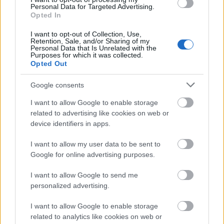
Σύμφωνα με την δημοτική αρχή, η υπογραφή της
Personal Data for Targeted Advertising.
σύμβασης σηματοδοτεί τη
μετάβαση σε μια νέα
Opted In
και κρίσιμη φάση για την προώθηση του έργου
,
I want to opt-out of Collection, Use,
το οποίο φιλοδοξεί να αποτελέσει μια σύγχρονη
Retention, Sale, and/or Sharing of my
Personal Data that Is Unrelated with the
εκπαιδευτική υποδομή αναφοράς για τα Χανιά. Ο
Purposes for which it was collected.
Opted Out
δήμος Χανίων, όπως αναφέρθηκε από τον
δήμαρχο, σε συνεργασία με όλους τους
Google consents
εμπλεκόμενους φορείς, συνεχίζει τον σχεδιασμό
I want to allow Google to enable storage
και τις απαραίτητες ενέργειες, που θα οδηγήσουν
related to advertising like cookies on web or
στην υλοποίηση του νέου σχολικού
device identifiers in apps.
συγκροτήματος.
I want to allow my user data to be sent to
Google for online advertising purposes.
Πηγή: ΑΠΕ-ΜΠΕ
I want to allow Google to send me
personalized advertising.
I want to allow Google to enable storage
related to analytics like cookies on web or