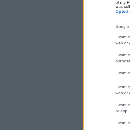
of my P
was col
Opted 
Google 
I want t
web or d
I want t
purpose
I want 
I want t
web or d
I want t
or app.
I want t