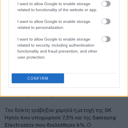
I want to allow Google to enable storage
related to functionality of the website or app.
I want to allow Google to enable storage
related to personalization.
I want to allow Google to enable storage
related to security, including authentication
functionality and fraud prevention, and other
user protection.
Ο KOSPI της Νότιας Κορέας
υποχώρησε πάνω
CONFIRM
από 4,5%
σε μια εβδομάδα που αποδεικνύεται
ασταθής για την αγορά με τις καλύτερες
επιδόσεις στον κόσμο.
Τον δείκτη τράβηξαν χαμηλά η μετοχή της
SK
Hynix που υποχώρησε 7,5%
και της
Samsung
Electronics που διολίσθησε 6%.
Ο