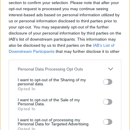
section to confirm your selection. Please note that after your
απομακρύνθηκαν από τις μετοχές τεχνολογίας
opt-out request is processed you may continue seeing
που σημείωσαν ράλι φέτος.
interest-based ads based on personal information utilized by
us or personal information disclosed to third parties prior to
Στην
Ασία,
διατηρήθηκε το αρνητικό κλίμα στις
your opt-out. You may separately opt-out of the further
disclosure of your personal information by third parties on the
μετοχές ημιαγωγών και τεχνολογίας στην Ασία την
IAB’s list of downstream participants. This information may
Τετάρτη.
also be disclosed by us to third parties on the
IAB’s List of
Downstream Participants
that may further disclose it to other
Στο επίκεντρο βρέθηκε η
«βουτιά» σχεδόν 10%
third parties.
που σημείωσε ο ιαπωνικός όμιλος Softbank
Please note that this website/app uses one or more Google
Personal Data Processing Opt Outs
Group
, στον απόηχο της είδησης πως οι
services and may gather and store information including but
προσπάθειες εξασφάλισης δανείου τουλάχιστον
not limited to your visit or usage behaviour. You may click to
I want to opt-out of the Sharing of my
personal data.
grant or deny consent to Google and its third-party tags to
6 δισεκατομμυρίων δολαρίων, με εγγύηση τη
Opted In
use your data for below specified purposes in below Google
συμμετοχή της στην OpenAI συνάντησαν
consent section.
I want to opt-out of the Sale of my
εμπόδια. Όπως αναφέρει το Bloomberg, η
Personal Data.
Opted In
SoftBank εξετάζει πλέον εναλλακτικές πηγές
χρηματοδότησης, χωρίς ωστόσο να αποκλείεται η
I want to opt-out of processing my
Personal Data for Targeted Advertising.
επιστροφή στο συγκεκριμένο σχέδιο σε
Opted In