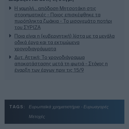
Η χαμηλή… απόδοση Μητσοτάκη στις
στοιχηματικές - Ποιος επισκέφθηκε τα
πυρόπληκτα ζωάκια - Το μισογεμάτο ποτήρι
του ΣΥΡΙΖΑ
Ποια είναι η (κυβερνητική) λίστα με τα μεγάλα
οδικά έργα και τα εκτιμώμενα
χρονοδιαγράμματα
Δυτ. Αττική: Το χρονοδιάγραμμα
αποκατάστασης μετά τη φωτιά - Στόχος η
έναρξη των έργων πριν τις 15/9
TAGS:
Ευρωπαϊκά χρηματιστήρια - Ευρωαγορές
Μετοχές