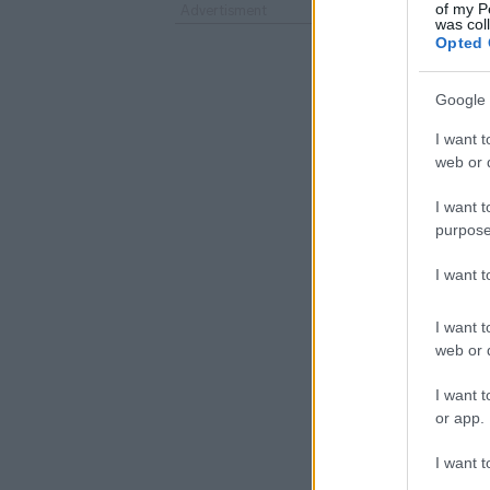
of my P
was col
Opted 
Google 
I want t
web or d
I want t
purpose
I want 
I want t
web or d
I want t
or app.
I want t