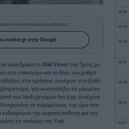
12:56
άρθρα στα αποτελέσματα αναζήτησης.
12:50
υ insider.gr στην Google
12:34
12:21
την συνεδρίαση η
Wall Street
την Τρίτη, με
ει στο επίκεντρο και να δίνει τον ρυθμό
σιόδοξος στα πράσινα, συνέχισε στο βαθύ
12:18
ληματισμό, για να καταλήξει σε μία μέση
bound των tech μετοχών δεν είχε συνέχεια,
12:12
τή Νοημοσύνη να παραμένουν, την ώρα που
ο ενδιαφέρον την αυριανή έκθεση για τον
σει τις κινήσεις της Fed.
11:57