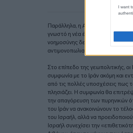
I want t
authenti
Παράλληλα, η
Apple έγραψε απώλ
γνωστό η νέα έκδοση του ψηφιακο
νοημοσύνης δεν θα κυκλοφορήσει
αντιμονοπωλιακών κανόνων που ε
Στο επίπεδο της γεωπολιτικής, οι
συμφωνία με το Ιράν ακόμη και εν
από τις πολλές υποσχέσεις πως 
πλησιάζει. Η συμφωνία θα επιτρέψ
την απαγόρευση των πυρηνικών όπ
του Ιράν να ανακοινώνουν το τέλ
του Ισραήλ, αλλά να προειδοποιού
Ισραήλ συνεχίσει την «επιθετικό