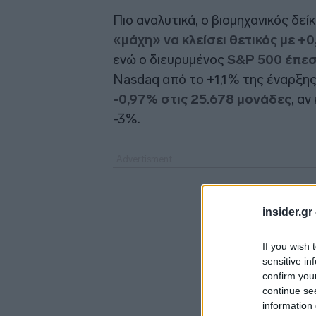
Πιο αναλυτικά, ο βιομηχανικός δεί
«μάχη» να κλείσει θετικός με 
ενώ ο διευρυμένος
S&P 500 έπεσε
Nasdaq από το +1,1% της έναρξης
-0,97% στις 25.678 μονάδες
, αν
-3%.
insider.gr
If you wish 
sensitive in
confirm you
continue se
information 