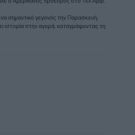
ιλε ο Αμερικανός πρόεδρος στο Τελ Αβίβ.
 ένα σημαντικό γεγονός την Παρασκευή,
ει ιστορία στην αγορά, καταγράφοντας τη