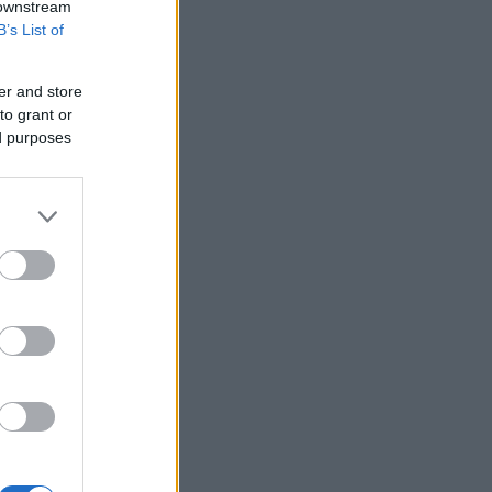
Καρτάλης: Η Ευρώπη θερμαίνεται
 downstream
ταχύτερα από άλλες ηπείρους
B’s List of
ΠΑΣΟΚ: Η «Εστία» ανάλωσε τη μισή
ύλη της για να μην πει απολύτως
er and store
τίποτα και να επαναλάβει το
to grant or
φαντασιόπληκτο ρεπορτάζ της
ed purposes
Ιράν: Η Τεχεράνη θέτει όρους για
οποιοδήποτε εκ νέου άνοιγμα των
Στενών του Ορμούζ
Δεύτερη πηγή εισοδήματος για τους
επαγγελματίες ψαράδες ο αλιευτικός
τουρισμός
Το κομμάτι πύραυλου που
προσέκρουσε στη Σελήνη γίνεται
χρυσή ευκαιρία μελέτης για ειδικούς
επιστήμονες
Υπ. Μεταφορών: Οριστική λύση στο
ζήτημα των πινακίδων κυκλοφορίας
Τράπεζες: Στα 15 δισ. ευρώ ο στόχος
για νέα δάνεια το 2026