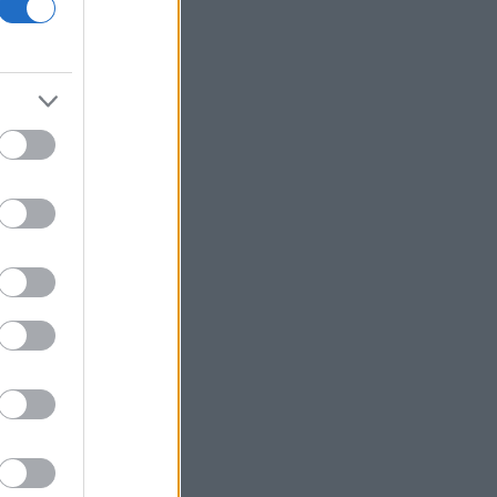
Γερμανία: Επεκτείνεται η έρευνα για
την ασφάλεια από τα drones μετά το
περιστατικό σε αεροδρόμιο
Καναδάς: Σε κατάσταση έκτακτης
ανάγκης κηρύχθηκε η επαρχία της
Βρετανικής Κολομβίας εξαιτίας των
πυρκαγιών
ΗΠΑ: Ο καρκίνος του Τζο Μπάιντεν έχει
εξαπλωθεί δηλώνει ο γιος του
Κέρκυρα: Οι top παραλίες που πρέπει
να επισκεφθείτε
«Moneymaxxing»: Δεν είναι απλά
trend αλλά τρόπος ζωής
Η επίθεση στη Hugging Face
σηματοδοτεί την έναρξη μιας
επικίνδυνης εποχής
κυβερνοεπιθέσεων με AI