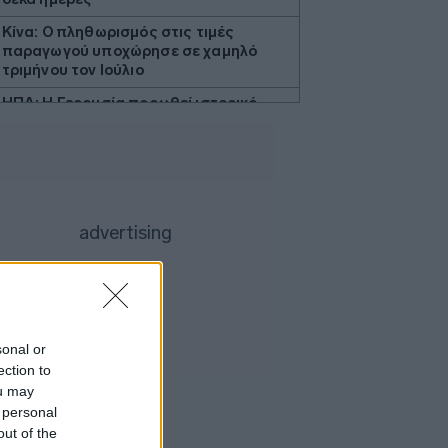
Κίνα: Ο πληθωρισμός στις τιμές
παραγωγού υποχώρησε σε χαμηλό
τριμήνου τον Ιούλιο
ΗΠΑ: Η Γερουσία προωθεί ιστορικό
νομοσχέδιο για τα κρυπτονομίσματα
Προς εκτύπωση το πολλαπλό βιβλίο
Γερμανία: Διευρύνεται το έλλειμα στο
εμπορικό ισοζύγιο με την Κίνα
Τουρκία: Ζητεί από τη Ρωσία και την
Ουκρανία «μορατόριουμ» στις
επιθέσεις στα πλοία στη Μαύρη
Θάλασσα
Περού: Δεκατρείς νεκροί και τέσσερις
τραυματίες σε τροχαίο
sonal or
ection to
Υεμένη: Οι Χούθι ανακοίνωσαν ότι
ou may
έπληξαν σαουδαραβικό διυλιστήριο
 personal
στην ακτή της Ερυθράς Θάλασσας
out of the