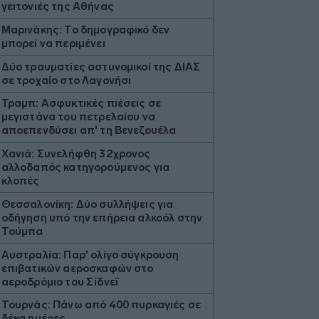
γειτονιές της Αθήνας
Μαρινάκης: Το δημογραφικό δεν
μπορεί να περιμένει
Δύο τραυματίες αστυνομικοί της ΔΙΑΣ
σε τροχαίο στο Λαγονήσι
Τραμπ: Ασφυκτικές πιέσεις σε
μεγιστάνα του πετρελαίου να
αποεπενδύσει απ' τη Βενεζουέλα
Χανιά: Συνελήφθη 32χρονος
αλλοδαπός κατηγορούμενος για
κλοπές
Θεσσαλονίκη: Δύο συλλήψεις για
οδήγηση υπό την επήρεια αλκοόλ στην
Τούμπα
Αυστραλία: Παρ' ολίγο σύγκρουση
επιβατικών αεροσκαφών στο
αεροδρόμιο του Σίδνεϊ
Τουρνάς: Πάνω από 400 πυρκαγιές σε
δέκα ημέρες