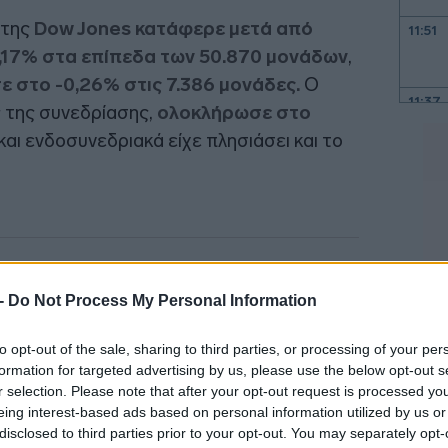
κτης
Dow Jones κατάφερε μετά από
11:51
+0,17% στα επίπεδα των 50.870 μονάδων
,
 στο -0,26% στις 7.386 μονάδες.
Ο
11:37
 της συνεδρίασης,
ολοκλήρωσε στο
 και ενδοσυνεδριακά είχε πλησιάσει και το
11:26
11:16
11:04
 -
Do Not Process My Personal Information
10:57
to opt-out of the sale, sharing to third parties, or processing of your per
formation for targeted advertising by us, please use the below opt-out s
10:48
r selection. Please note that after your opt-out request is processed y
eing interest-based ads based on personal information utilized by us or
disclosed to third parties prior to your opt-out. You may separately opt-