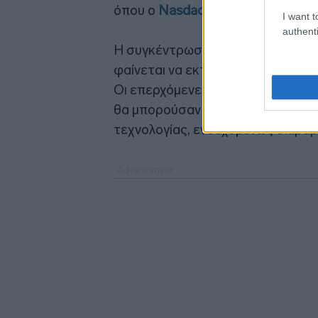
όπου ο
Nasdaq Composite υποχώ
I want t
authenti
Η συγκέντρωση κεφαλαίων που σχ
φαίνεται να εκτρέπει χρήματα απ
Οι επερχόμενες
δημόσιες εγγραφ
θα μπορούσαν να απορροφήσουν 
τεχνολογίας, ενδεχομένως επιβαρ