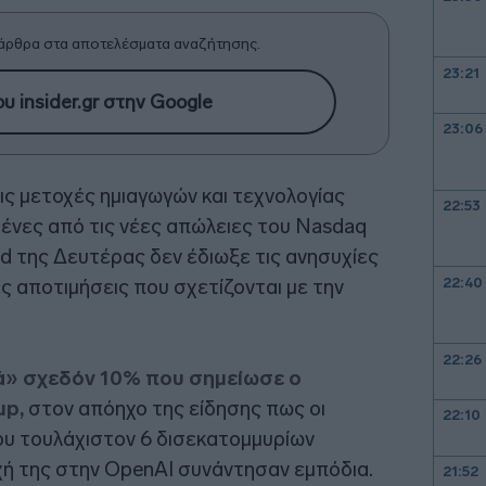
άρθρα στα αποτελέσματα αναζήτησης.
23:21
υ insider.gr στην Google
23:06
ις μετοχές ημιαγωγών και τεχνολογίας
22:53
ένες από τις νέες απώλειες του Nasdaq
nd της Δευτέρας δεν έδιωξε τις ανησυχίες
22:40
ς αποτιμήσεις που σχετίζονται με την
22:26
ά» σχεδόν 10% που σημείωσε ο
up,
στον απόηχο της είδησης πως οι
22:10
υ τουλάχιστον 6 δισεκατομμυρίων
χή της στην OpenAI συνάντησαν εμπόδια.
21:52