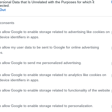
19:35
ersonal Data that Is Unrelated with the Purposes for which it
lected.
Out
19:22
consents
o allow Google to enable storage related to advertising like cookies on
evice identifiers in apps.
19:14
o allow my user data to be sent to Google for online advertising
19:12
s.
to allow Google to send me personalized advertising.
18:54
 στην Ταϊβάν, με την
Taiwan
o allow Google to enable storage related to analytics like cookies on
 να σημειώνει απώλειες περίπου 2%
,
evice identifiers in apps.
18:49
n Hai Precision Industry έχασε
o allow Google to enable storage related to functionality of the website
o allow Google to enable storage related to personalization.
ενέστερη συνεδρίαση στη Wall Street,