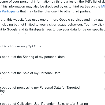
losure of your personal information by third parties on the IAB’s list of
ντίστοιχα.
. This information may also be disclosed by us to third parties on the
IA
Participants
that may further disclose it to other third parties.
20:20
σκευής chip
SK Hynix υποχώρησε πάνω
 that this website/app uses one or more Google services and may gath
nics έχασε 7,45%.
Ο κατασκευαστής
including but not limited to your visit or usage behaviour. You may click 
20:12
 to Google and its third-party tags to use your data for below specifi
ε πάνω από 5%, ενώ η LG Display
ogle consent section.
20:12
l Data Processing Opt Outs
o opt-out of the Sharing of my personal data.
19:56
In
o opt-out of the Sale of my Personal Data.
19:55
In
to opt-out of processing my Personal Data for Targeted
ing.
19:47
In
o opt-out of Collection, Use, Retention, Sale, and/or Sharing