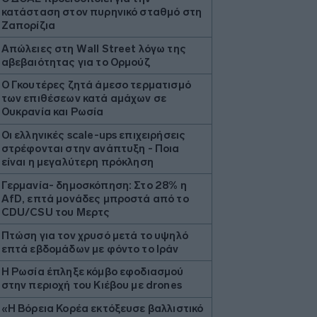
κατάσταση στον πυρηνικό σταθμό στη
Ζαπορίζια
Απώλειες στη Wall Street λόγω της
αβεβαιότητας για το Ορμούζ
Ο Γκουτέρες ζητά άμεσο τερματισμό
των επιθέσεων κατά αμάχων σε
Ουκρανία και Ρωσία
Οι ελληνικές scale-ups επιχειρήσεις
στρέφονται στην ανάπτυξη - Ποια
είναι η μεγαλύτερη πρόκληση
Γερμανία- δημοσκόπηση: Στο 28% η
AfD, επτά μονάδες μπροστά από το
CDU/CSU του Μερτς
Πτώση για τον χρυσό μετά το υψηλό
επτά εβδομάδων με φόντο το Ιράν
Η Ρωσία έπληξε κόμβο εφοδιασμού
στην περιοχή του Κιέβου με drones
«Η Βόρεια Κορέα εκτόξευσε βαλλιστικό