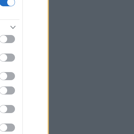
Νέος γύρος χρηματοδότησης 8 δισ.
δολαρίων για τη DeepSeek
Βρεττού (Credia): Πιστωτική επέκταση
άνω των 1,3 δισ. ευρώ φέτος -
Επιταχύνει την ανάπτυξη, μεταθέτει
το μέρισμα
Στα πράσινα οι ευρωαγορές - Νέο
ενδοσυνεδριακό ρεκόρ για τον Stoxx
Πυρκαγιές: 325 αυτοψίες στις
πληγείσες περιοχές - 118 «κόκκινα»
κτίρια σε Δυτ. Αττική και Ρέθυμνο
Σε εξέλιξη πυρκαγιές σε Σκύρο και
Φάρσαλα
ΑΔΜΗΕ: Διατηρεί την τεχνική ηγεσία
κατά την κατασκευή του Great Sea
Interconnector