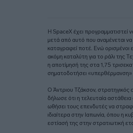
Η SpaceX έχει προγραμματιστεί ν
μετά από αυτό που αναμένεται να 
καταγραφεί ποτέ. Ενώ ορισμένοι 
ακόμη καταλύτη για το ράλι της Τ
η αποτίμησή της στα 1,75 τρισεκ
σηματοδοτήσει «υπερθέρμανση» 
Ο Άντριου Τζάκσον, στρατηγικός 
δήλωσε ότι η τελευταία αστάθεια
ωθήσει τους επενδυτές να στραφο
ιδιαίτερα στην Ιαπωνία, όπου η κ
εστίασή της στην στρατιωτική ετ