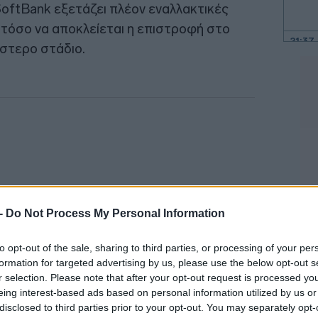
oftBank εξετάζει πλέον εναλλακτικές
τόσο να αποκλείεται η επιστροφή στο
21:37
στερο στάδιο.
21:15
21:03
20:55
 -
Do Not Process My Personal Information
20:41
to opt-out of the sale, sharing to third parties, or processing of your per
formation for targeted advertising by us, please use the below opt-out s
20:38
r selection. Please note that after your opt-out request is processed y
eing interest-based ads based on personal information utilized by us or
20:33
disclosed to third parties prior to your opt-out. You may separately opt-
ύ τσιπ Advantest και Renesas Electronics