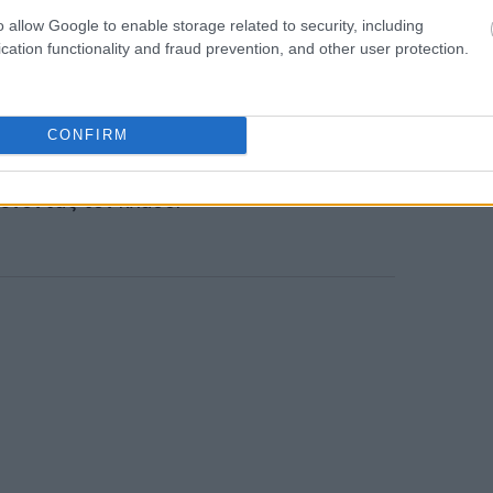
ρησε κατά 0,97%.
o allow Google to enable storage related to security, including
cation functionality and fraud prevention, and other user protection.
ετίζεται με την τεχνητή νοημοσύνη
ό τις υπάρχουσες τεχνολογικές μετοχές.
ές των SpaceX, Anthropic και OpenAI
CONFIRM
κεφάλαια επενδυτών από εταιρείες
ύνοντας τον κλάδο.