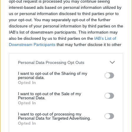
σχέδιο προσέφερε «ανεπαρκή βεβαιότητα
opt-out request is processed you may continue seeing
interest-based ads based on personal information utilized by
συμφωνίας» για τον διαχωρισμό της επιχείρησης,
us or personal information disclosed to third parties prior to
με τους μετόχους της «να μην προστατεύονται
your opt-out. You may separately opt-out of the further
επαρκώς».
disclosure of your personal information by third parties on the
IAB’s list of downstream participants. This information may
also be disclosed by us to third parties on the
IAB’s List of
Ταυτόχρονα, στο ίδιο μήκος κύματος, ο
τίτλος
Downstream Participants
that may further disclose it to other
της Partners Group «κοκκίνησε» 16,33%
μετά
third parties.
την ανακοίνωση του γίγαντα των παγκόσμιων
Please note that this website/app uses one or more Google
Personal Data Processing Opt Outs
ιδιωτικών αγορών με έδρα τη Ζυρίχη ότι
services and may gather and store information including but
περιορίζει τις αναλήψεις επενδυτών σε ένα
not limited to your visit or usage behaviour. You may click to
I want to opt-out of the Sharing of my
personal data.
από τα ιδιωτικά επενδυτικά της κεφάλαια
,
grant or deny consent to Google and its third-party tags to
Opted In
use your data for below specified purposes in below Google
αντανακλώντας τις πρόσφατες πιέσεις στο
consent section.
private credit της αμερικανικής
I want to opt-out of the Sale of my
Personal Data.
επιχειρηματικότητας.
Opted In
I want to opt-out of processing my
Ακολουθήστε το
insider.gr στο Google News
και μάθετε
Personal Data for Targeted Advertising.
Opted In
πρώτοι όλες τις
ειδήσεις
από την Ελλάδα και τον κόσμο.