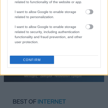
ΣΥΡΙΖΑ μελετούν Ιστορία
related to functionality of the website or app.
Πυρόπληκτοι: Τι σημαίνουν τα «πράσινα»,
I want to allow Google to enable storage
«κίτρινα» και «κόκκινα» σπίτια για τις
related to personalization.
αποζημιώσεις
Ποια είναι η (κυβερνητική) λίστα με τα μεγάλα
I want to allow Google to enable storage
οδικά έργα και τα εκτιμώμενα
related to security, including authentication
χρονοδιαγράμματα
functionality and fraud prevention, and other
user protection.
CONFIRM
TAGS:
Ευρωπαϊκά χρηματιστήρια - Ευρωαγορές
Μετοχές
Δασμοί
Ντόναλντ Τραμπ
BEST OF
INTERNET