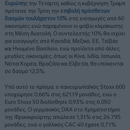
Ευρώπης
την Τετάρτη, καθώς η κυβέρνηση Τραμπ
πρότεινε την Τρίτη την
επιβολή πρόσθετων
δασμών τουλάχιστον 10%
στις εισαγωγές από 60
οικονομίες ενώ παραμένουν οι φόβοι κλιμάκωσης
στη Μέση Ανατολή. Ο συντελεστής 10% θα ισχύει
για εισαγωγές από Καναδά, Μεξικό, ΕΕ, Ταϊβάν
και Ηνωμένο Βασίλειο, ενώ προϊόντα από άλλες
μεγάλες οικονομίες, όπως οι Κίνα, Ινδία, Ιαπωνία,
Νότια Κορέα, Βραζιλία και Ελβετία, θα υπόκεινται
σε δασμό 12,5%.
Υπό αυτό το πρίσμα, ο πανευρωπαϊκός Stoxx 600
υποχώρησε 0,66% στις 621,19 μονάδες, ενώ ο
Euro Stoxx 50 διολίσθησε 0,93% στις 6.050
μονάδες. Ο γερμανικός DAX στο Χρηματιστήριο
της Φρανκφούρτης απώλεσε 1,31% στις 24.795
μονάδες, ενώ ο γαλλικός CAC 40 έχασε 0,71%