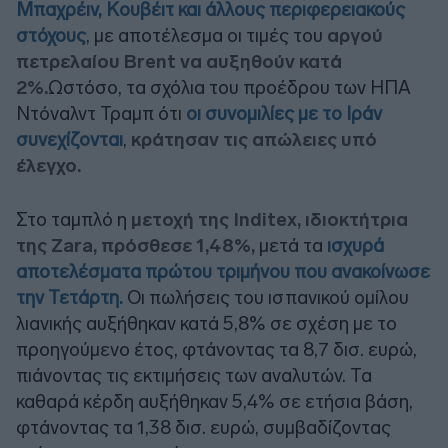
Μπαχρέιν, Κουβέιτ και άλλους περιφερειακούς
στόχους
, με αποτέλεσμα οι τιμές του
αργού
πετρελαίου Brent να αυξηθούν κατά
2%.
Ωστόσο, τα σχόλια του προέδρου των ΗΠΑ
Ντόναλντ Τραμπ ότι
οι συνομιλίες με το Ιράν
συνεχίζονται
,
κράτησαν τις απώλειες υπό
έλεγχο.
Στο ταμπλό η
μετοχή της Inditex, ιδιοκτήτρια
της Zara, πρόσθεσε 1,48%,
μετά τα
ισχυρά
αποτελέσματα πρώτου τριμήνου που ανακοίνωσε
την Τετάρτη.
Οι πωλήσεις του ισπανικού ομίλου
λιανικής αυξήθηκαν κατά 5,8% σε σχέση με το
προηγούμενο έτος, φτάνοντας τα 8,7 δισ. ευρώ,
πιάνοντας τις εκτιμήσεις των αναλυτών. Τα
καθαρά κέρδη αυξήθηκαν 5,4% σε ετήσια βάση,
φτάνοντας τα 1,38 δισ. ευρώ, συμβαδίζοντας