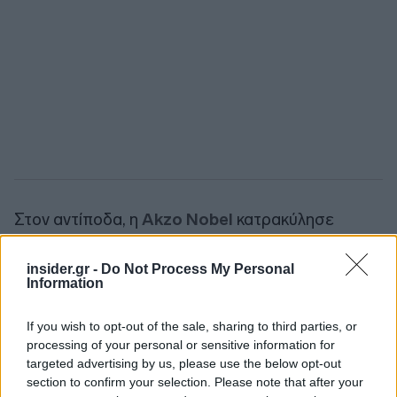
Στον αντίποδα, η
Akzo Nobel
κατρακύλησε
18,37% μετά την αποτυχία εξαγοράς από Nippon
Paint και Sherwin-Williams. Η Akzo Nobel, με
insider.gr -
Do Not Process My Personal
Information
βασικό εμπορικό σήμα την Dulux, είχε απορρίψει
μια κοινή προσφορά σε μετρητά αξίας 73 ευρώ
If you wish to opt-out of the sale, sharing to third parties, or
(85 δολάρια) ανά μετοχή καθώς «δεν πλησίαζε»
processing of your personal or sensitive information for
κοντά στο να αντικατοπτρίζει επαρκώς την αξία
targeted advertising by us, please use the below opt-out
και τις μακροπρόθεσμες προοπτικές της, ενώ το
section to confirm your selection. Please note that after your