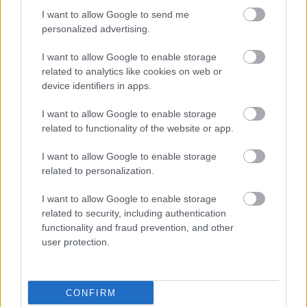
I want to allow Google to send me
personalized advertising.
I want to allow Google to enable storage
related to analytics like cookies on web or
device identifiers in apps.
I want to allow Google to enable storage
Στο ταμπλό,
η μετοχή της Abivax υποχωρεί 31%
,
related to functionality of the website or app.
μετά τα αρνητικά αποτελέσματα που ανακοίνωσε
η γαλλική εταιρεία βιοτεχνολογίας σχετικά με την
I want to allow Google to enable storage
κλινική δοκιμή φαρμάκου για την ελκώδη κολίτιδα,
related to personalization.
καθώς αρκετοί ασθενείς διαπιστώθηκε ότι είχαν
I want to allow Google to enable storage
αναπτύξει καρκίνο.
related to security, including authentication
functionality and fraud prevention, and other
user protection.
Ακολουθήστε το
insider.gr στο Google News
και μάθετε
πρώτοι όλες τις
ειδήσεις
από την Ελλάδα και τον κόσμο.
CONFIRM