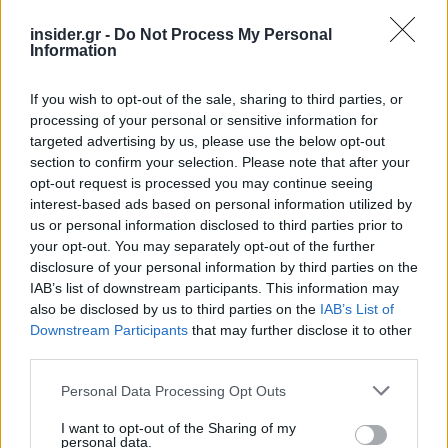
insider.gr -
Do Not Process My Personal
Information
Ο δομικός πληθωρισμός στην Ευρωζώνη
διαμορφώθηκε στο 2,5% από 2,2%, δ
είχνοντας
If you wish to opt-out of the sale, sharing to third parties, or
ότι οι πιέσεις παραμένουν ευρύτερες από την
processing of your personal or sensitive information for
ενέργεια.
targeted advertising by us, please use the below opt-out
section to confirm your selection. Please note that after your
opt-out request is processed you may continue seeing
Ο πληθωρισμός τον Απρίλιο αυξήθηκε στο 3%
interest-based ads based on personal information utilized by
από 2,6% τον Μάρτιο και πολύ πάνω από τον
us or personal information disclosed to third parties prior to
στόχο του 2% της Ευρωπαϊκής Κεντρικής
your opt-out. You may separately opt-out of the further
disclosure of your personal information by third parties on the
Τράπεζας. Οι αγορές εκτιμούν επί του παρόντος
IAB’s list of downstream participants. This information may
ότι υπάρχει πιθανότητα 94% η ΕΚΤ να αυξήσει το
also be disclosed by us to third parties on the
IAB’s List of
βασικό της επιτόκιο κατά 25 μονάδες βάσης στη
Downstream Participants
that may further disclose it to other
συνεδρίασή της αργότερα αυτόν τον μήνα,
third parties.
σύμφωνα με στοιχεία της LSEG.
Please note that this website/app uses one or more Google
Personal Data Processing Opt Outs
services and may gather and store information including but
not limited to your visit or usage behaviour. You may click to
I want to opt-out of the Sharing of my
personal data.