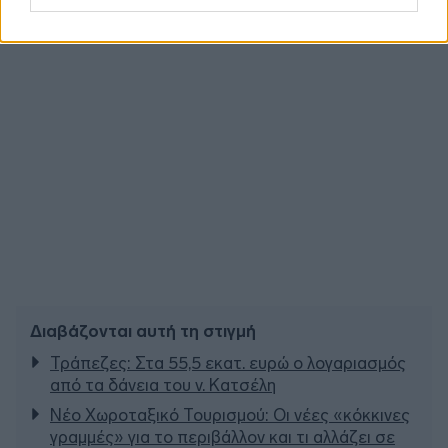
Διαβάζονται αυτή τη στιγμή
Τράπεζες: Στα 55,5 εκατ. ευρώ ο λογαριασμός
από τα δάνεια του ν. Κατσέλη
Νέο Χωροταξικό Τουρισμού: Οι νέες «κόκκινες
γραμμές» για το περιβάλλον και τι αλλάζει σε