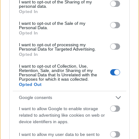
not limited to your visit or usage behaviour. You may click to
I want to opt-out of the Sharing of my
personal data.
grant or deny consent to Google and its third-party tags to
Opted In
use your data for below specified purposes in below Google
consent section.
I want to opt-out of the Sale of my
Personal Data.
Opted In
I want to opt-out of processing my
Personal Data for Targeted Advertising.
Opted In
I want to opt-out of Collection, Use,
Retention, Sale, and/or Sharing of my
Personal Data that Is Unrelated with the
Purposes for which it was collected.
Opted Out
Google consents
I want to allow Google to enable storage
Ολυμπιακός: Τελειώνει άμεσα του Μπραγκάντσα
related to advertising like cookies on web or
σύμφωνα με την A Bola
device identifiers in apps.
Λιβάι Γκαρσία - Παναθηναϊκός: Τα οικονομικά
I want to allow my user data to be sent to
δεδομένα του σπουδαίου deal