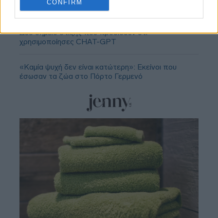
CONFIRM
κέντρου που ανακάλυψαν στο TikTok
Δύο σημείο στίξης που προδίδουν ότι
χρησιμοποίησες CHAT-GPT
«Καμία ψυχή δεν είναι κατώτερη»: Εκείνοι που
έσωσαν τα ζώα στο Πόρτο Γερμενό