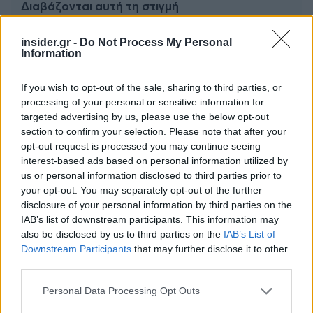
Διαβάζονται αυτή τη στιγμή
Πυρόπληκτοι: Ποιοι δικαιούνται έως 6.000 ευρώ,
insider.gr -
Do Not Process My Personal
επιδότηση ενοικίου και στεγαστική συνδρομή
Information
Τρίτη χρονιά με διεθνές ρεκόρ εσόδων για τη
Ρεάλ Μαδρίτης - «Κλειδί» το γήπεδο
If you wish to opt-out of the sale, sharing to third parties, or
Πώς μπορείτε να βγείτε νωρίτερα στη σύνταξη
processing of your personal or sensitive information for
- Οι 3 κινήσεις που πρέπει να γίνουν εγκαίρως
targeted advertising by us, please use the below opt-out
section to confirm your selection. Please note that after your
opt-out request is processed you may continue seeing
interest-based ads based on personal information utilized by
us or personal information disclosed to third parties prior to
your opt-out. You may separately opt-out of the further
disclosure of your personal information by third parties on the
TAGS:
Κυριάκος Μητσοτάκης
IAB’s list of downstream participants. This information may
also be disclosed by us to third parties on the
IAB’s List of
Downstream Participants
that may further disclose it to other
third parties.
BEST OF
INTERNET
Please note that this website/app uses one or more Google
Personal Data Processing Opt Outs
services and may gather and store information including but