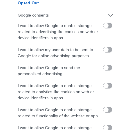
Opted Out
Google consents
I want to allow Google to enable storage
related to advertising like cookies on web or
device identifiers in apps.
I want to allow my user data to be sent to
Google for online advertising purposes.
I want to allow Google to send me
personalized advertising.
ΣΕΦ: Επαναπροκηρύσσεται η ενεργειακή
αναβάθμιση - Γιατί ακυρώθηκε ο πρώτος
I want to allow Google to enable storage
διαγωνισμός
related to analytics like cookies on web or
device identifiers in apps.
Τζέφρι Μονκαντά: Ποιος είναι ο «εγκέφαλος» που
εμπιστεύτηκε ο Βαγγέλης Μαρινάκης
I want to allow Google to enable storage
related to functionality of the website or app.
Μάριους Κράιγκερ Λιντ: Ο ποδοσφαιριστής που
παίζει στο Conference χωρίς δεξί χέρι (vid)!
I want to allow Google to enable storage