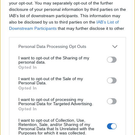
your opt-out. You may separately opt-out of the further
Ποια είναι η (κυβερνητική) λίστα με τα μεγάλα
disclosure of your personal information by third parties on the
οδικά έργα και τα εκτιμώμενα
IAB’s list of downstream participants. This information may
χρονοδιαγράμματα
also be disclosed by us to third parties on the
IAB’s List of
Downstream Participants
that may further disclose it to other
third parties.
Please note that this website/app uses one or more Google
Personal Data Processing Opt Outs
services and may gather and store information including but
not limited to your visit or usage behaviour. You may click to
I want to opt-out of the Sharing of my
TAGS:
ΕΦΚΑ
Συντάξεις
personal data.
grant or deny consent to Google and its third-party tags to
Opted In
use your data for below specified purposes in below Google
consent section.
I want to opt-out of the Sale of my
Personal Data.
Opted In
BEST OF
INTERNET
I want to opt-out of processing my
Personal Data for Targeted Advertising.
Opted In
I want to opt-out of Collection, Use,
Retention, Sale, and/or Sharing of my
Personal Data that Is Unrelated with the
Purposes for which it was collected.