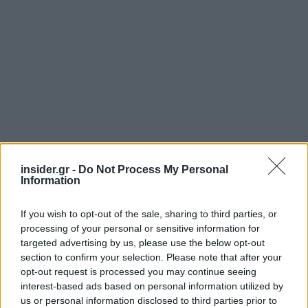
insider.gr -
Do Not Process My Personal
Information
Διαβάζονται αυτή τη στιγμή
If you wish to opt-out of the sale, sharing to third parties, or
Η γαλάζια «θετική ατζέντα» στο δρόμο για το
processing of your personal or sensitive information for
2027 - Το παράπονο της Καρυστιανού - Στον
targeted advertising by us, please use the below opt-out
ΣΥΡΙΖΑ μελετούν Ιστορία
section to confirm your selection. Please note that after your
opt-out request is processed you may continue seeing
Πυρόπληκτοι: Τι σημαίνουν τα «πράσινα»,
interest-based ads based on personal information utilized by
«κίτρινα» και «κόκκινα» σπίτια για τις
us or personal information disclosed to third parties prior to
αποζημιώσεις