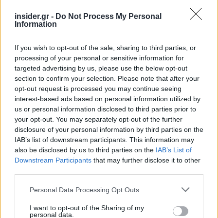
δευτερογενείς επιπτώσεις έχουν ενισχύσει την
ανοδική τάση στις τιμές άλλων μετάλλων,
insider.gr -
Do Not Process My Personal
Information
συμπεριλαμβανομένου του κασσίτερου.
Επιπλέον, οι μετοχές του κλάδου το 2025 έχουν
If you wish to opt-out of the sale, sharing to third parties, or
επίσης υποστηρίξει την αύξηση των τιμών τους
processing of your personal or sensitive information for
τελευταίους μήνες. Η αναπλήρωση των
targeted advertising by us, please use the below opt-out
section to confirm your selection. Please note that after your
αποθεμάτων, ενώ οι τιμές αυξάνονταν, μόνο
opt-out request is processed you may continue seeing
καύσιμο πρόσθεσε στην ανοδική δυναμική του
interest-based ads based on personal information utilized by
Ιανουαρίου. Η μεταβλητότητα των τιμών θα
us or personal information disclosed to third parties prior to
πρέπει τώρα να αρχίσει να μετριάζεται καθώς η
your opt-out. You may separately opt-out of the further
κερδοσκοπία υποχωρεί.
disclosure of your personal information by third parties on the
IAB’s list of downstream participants. This information may
also be disclosed by us to third parties on the
IAB’s List of
Downstream Participants
that may further disclose it to other
third parties.
Please note that this website/app uses one or more Google
Personal Data Processing Opt Outs
services and may gather and store information including but
not limited to your visit or usage behaviour. You may click to
I want to opt-out of the Sharing of my
personal data.