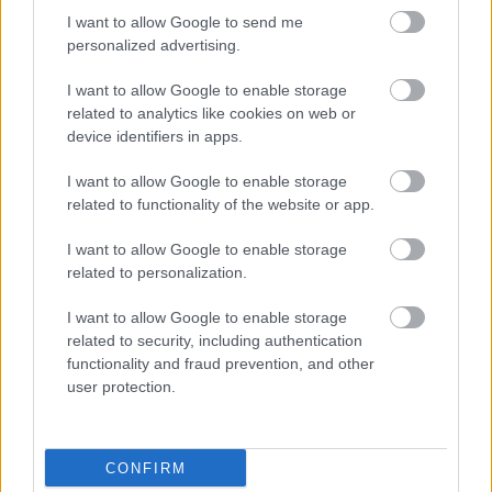
I want to allow Google to send me
personalized advertising.
Μακροπρόθεσμα, η
βιομηχανική ζήτηση
για
I want to allow Google to enable storage
κασσίτερο αναμένεται να συνεχίσει να
related to analytics like cookies on web or
παρουσιάζει ανοδική τάση. Η αύξηση της
device identifiers in apps.
ζήτησης ηλεκτρονικών εξαρτημάτων θα
επιταχυνθεί περαιτέρω, καθώς οι τεχνολογίες
I want to allow Google to enable storage
related to functionality of the website or app.
που βασίζονται σε δεδομένα απαιτούν υποδομές
με χρήση
μετάλλων. Σύμφωνα με την τελευταία
I want to allow Google to enable storage
έκθεση της SEMI, οι παγκόσμιες αποστολές
related to personalization.
πλακιδίων πυριτίου αναμένεται να αυξηθούν κατά
I want to allow Google to enable storage
5,2% σε ετήσια βάση το 2026 (μετά από +5,4%
related to security, including authentication
το 2025), σε 13.500 εκατομμύρια τετραγωνικές
functionality and fraud prevention, and other
ίντσες (MSI). Η καινοτομία θα βελτιώσει την
user protection.
αποδοτικότητα, αλλά όχι αρκετά για να περιορίσει
την αυξανόμενη ζήτηση που οφείλεται στην
ψηφιοποίηση.
CONFIRM