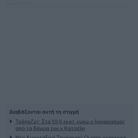
Διαβάζονται αυτή τη στιγμή
Τράπεζες: Στα 55,5 εκατ. ευρώ ο λογαριασμός
από τα δάνεια του ν. Κατσέλη
Νέο Χωροταξικό Τουρισμού: Οι νέες «κόκκινες