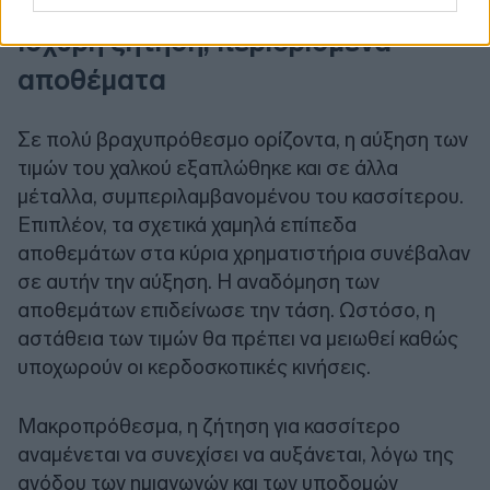
Ισχυρή ζήτηση, περιορισμένα
αποθέματα
Σε πολύ βραχυπρόθεσμο ορίζοντα, η αύξηση των
τιμών του χαλκού εξαπλώθηκε και σε άλλα
μέταλλα, συμπεριλαμβανομένου του κασσίτερου.
Επιπλέον, τα σχετικά χαμηλά επίπεδα
αποθεμάτων στα κύρια χρηματιστήρια συνέβαλαν
σε αυτήν την αύξηση. Η αναδόμηση των
αποθεμάτων επιδείνωσε την τάση. Ωστόσο, η
αστάθεια των τιμών θα πρέπει να μειωθεί καθώς
υποχωρούν οι κερδοσκοπικές κινήσεις.
Μακροπρόθεσμα, η ζήτηση για κασσίτερο
αναμένεται να συνεχίσει να αυξάνεται, λόγω της
ανόδου των ημιαγωγών και των υποδομών