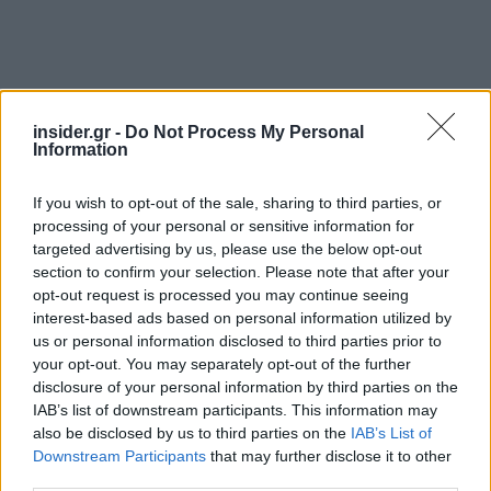
insider.gr -
Do Not Process My Personal
Information
Από την πλευρά του, ο κ. Παπαδημητρίου ζήτησε
«πλαίσιο συνυπευθυνότητας» από την πολιτεία,
If you wish to opt-out of the sale, sharing to third parties, or
processing of your personal or sensitive information for
υποστηρίζοντας ότι το κράτος ορίζει τον
targeted advertising by us, please use the below opt-out
προϋπολογισμό, χωρίς όμως να προσδιορίζει
section to confirm your selection. Please note that after your
επαρκώς τι αγοράζει, με αποτέλεσμα το βάρος
opt-out request is processed you may continue seeing
να μετακυλίεται στη βιομηχανία. Αποκάλυψε ότι
interest-based ads based on personal information utilized by
us or personal information disclosed to third parties prior to
«προχθές λάβαμε νοσοκομειακά σημειώματα για
your opt-out. You may separately opt-out of the further
το clawback του πρώτου εξαμήνου του 2025 με
disclosure of your personal information by third parties on the
τις επιστροφές κατά μέσο όρο στο 80,6%»,
IAB’s list of downstream participants. This information may
παρομοιάζοντας τη μεταχείριση αυτή με τη λογική
also be disclosed by us to third parties on the
IAB’s List of
Downstream Participants
that may further disclose it to other
«σαν να μας λέτε “μας κλέβετε και, επειδή μας
third parties.
κλέβετε, φέρτε πίσω το 80%”». Προειδοποίησε,