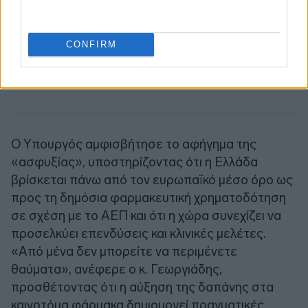
CONFIRM
Ο Υπουργός αμφισβήτησε το αφήγημα της
«ασφυξίας», υποστηρίζοντας ότι η Ελλάδα
βρίσκεται πάνω από τον ευρωπαϊκό μέσο όρο ως
προς τη δημόσια φαρμακευτική χρηματοδότηση
σε σχέση με το ΑΕΠ και ότι η χώρα συνεχίζει να
προσελκύει επενδύσεις και κλινικές μελέτες.
«Από μένα δεν μπορείτε να περιμένετε
θαύματα», ανέφερε ο κ. Γεωργιάδης,
προσθέτοντας ότι η αύξηση της δαπάνης στα
καινοτόμα φάρμακα δημιουργεί πραγματικές