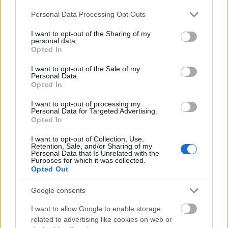
δε, ότι όσο δεν θεσμοθετείται ρήτρα
Please note that this website/app uses one or more Google
Personal Data Processing Opt Outs
services and may gather and store information including but
συνυπευθυνότητας, «όλα αυτά που το Υπουργείο
not limited to your visit or usage behaviour. You may click to
I want to opt-out of the Sharing of my
θέλει να κάνει είναι ευσεβείς πόθοι».
personal data.
grant or deny consent to Google and its third-party tags to
Opted In
use your data for below specified purposes in below Google
Επικαλούμενος έρευνες στα μέλη του
consent section.
I want to opt-out of the Sale of my
Personal Data.
Συνδέσμου, ο Πρόεδρος του ΣΦΕΕ έκανε λόγο
Opted In
για καθυστέρηση -και πιθανή μείωση- στην
I want to opt-out of processing my
είσοδο νέων φαρμάκων, σημειώνοντας ότι «3 στα
Personal Data for Targeted Advertising.
5 καινοτόμα φάρμακα οι εταιρείες δεν έχουν
Opted In
σκοπό να τα φέρουν στην Ελλάδα», με ορίζοντα
I want to opt-out of Collection, Use,
την επόμενη διετία-τριετία. «Τα πάντα κρίνονται
Retention, Sale, and/or Sharing of my
Personal Data that Is Unrelated with the
εκ του αποτελέσματος», πρόσθεσε,
Purposes for which it was collected.
Opted Out
εκφράζοντας παράλληλα ανησυχία για
υποβάθμιση της θέσης της Ελλάδας στους
Google consents
διεθνείς σχεδιασμούς ορισμένων πολυεθνικών
I want to allow Google to enable storage
εταιρειών.
related to advertising like cookies on web or