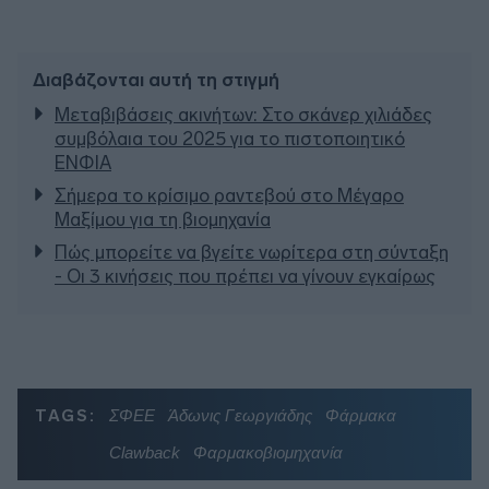
Διαβάζονται αυτή τη στιγμή
Μεταβιβάσεις ακινήτων: Στο σκάνερ χιλιάδες
συμβόλαια του 2025 για το πιστοποιητικό
ΕΝΦΙΑ
Σήμερα το κρίσιμο ραντεβού στο Μέγαρο
Μαξίμου για τη βιομηχανία
Πώς μπορείτε να βγείτε νωρίτερα στη σύνταξη
- Οι 3 κινήσεις που πρέπει να γίνουν εγκαίρως
TAGS:
ΣΦΕΕ
Άδωνις Γεωργιάδης
Φάρμακα
Clawback
Φαρμακοβιομηχανία