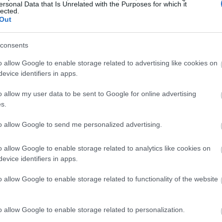
ersonal Data that Is Unrelated with the Purposes for which it
19:45
ος των οικονομικών απωλειών θα μπορούσε
lected.
Out
γονός πιο δαπανηρό ακόμη και από τις
 από τον πόλεμο στην Ουκρανία.
19:37
consents
o allow Google to enable storage related to advertising like cookies on
ν συγκρούσεων και άλλες πράξεις
19:27
evice identifiers in apps.
ομεύσουν τη γεωπολιτική και οικονομική
α επόμενα χρόνια. Για πολλές εταιρείες,
o allow my user data to be sent to Google for online advertising
19:15
s.
ότητας (visibility gap) ως προς τα τρωτά
ν αλυσίδων εφοδιασμού τους λόγω αυτών
to allow Google to send me personalized advertising.
κανότητα αναγνώρισης των πολύπλοκων
19:10
ς. Οι υπεύθυνοι διαχείρισης κινδύνων
o allow Google to enable storage related to analytics like cookies on
evice identifiers in apps.
ταθερά προδραστική προσέγγιση στις
19:06
, βελτιώνοντάς τες διαρκώς, προκειμένου
o allow Google to enable storage related to functionality of the website
ες απειλές που προκύπτουν από
ο και στο μέλλον», δηλώνει ο Thomas
18:56
o allow Google to enable storage related to personalization.
ial.