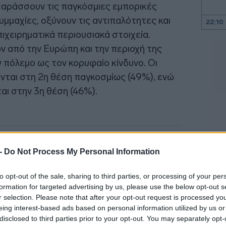
ταράσσουν τις παγκόσμιες εμπορικές
υμμαχίες, οξύνουν τις αντιπαλότητες και
22:10
πιχειρηματικά περιουσιακά στοιχεία.
 από την Ευρώπη και την περιοχή της
22:00
 πόλεμο ως τον κορυφαίο κίνδυνο. Οι
21:52
νται στη 2η θέση παγκοσμίως (49%), ενώ
ι στην 3η θέση (46%).
21:46
21:39
 -
Do Not Process My Personal Information
to opt-out of the sale, sharing to third parties, or processing of your per
21:27
formation for targeted advertising by us, please use the below opt-out s
r selection. Please note that after your opt-out request is processed y
eing interest-based ads based on personal information utilized by us or
21:11
disclosed to third parties prior to your opt-out. You may separately opt-