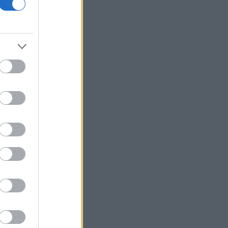
ΕΛ.Α.Σ: «Η απροκάλυπτη ώσμωση
δικαστικής αρχής και εκτελεστικής
εξουσίας εκθέτει τη χώρα διεθνώς»
Δικαστικό μπλόκο στην αίθουσα χορού
του Τραμπ στο Λευκό Οίκο
Μπάρκιν (Fed): «Τα στοιχεία για την
αγορά εργασίας συμβαδίζουν με τις
πρόσφατες τάσεις»
Καταβλήθηκαν 33,58 εκατ. ευρώ σε
67.746 δικαιούχους για την αγορά
λιπασμάτων
Ευρωαγορές: Η καλύτερη εβδομάδα
από τα τέλη Ιουνίου - Σε νέα υψηλά ο
Stoxx 600
Κορυφώνεται η έξοδος των εκδρομέων
- Στο 100% η πληρότητα σε πολλά
δρομολόγια για Κυκλάδες
Η Ιταλία απαντά στην Ισπανία: «Δεν
δεχόμαστε τελεσίγραφα» - Σε ισχύ οι