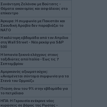
Συνάντηση Ζελένσκι με Βούτσιτς -
Θέματα οικονομίας και ασφάλειας στο
επίκεντρο
Άγκυρα: Η συμφωνία με Πακιστάν και
Σαουδική Αραβία δεν παραβιάζει το
ΝΑΤΟ
Η καλύτερη εβδομάδα από τον Απρίλιο
στη Wall Street - Νέο ρεκόρ για S&P
500
Η Ισπανία ξεκινά ελέγχους στους
ταξιδιώτες από Ιταλία - Έως τις 7
Σεπτεμβρίου
Αμερικανός αξιωματούχος:
«Αναμένεται σύντομα συμφωνία για τα
Στενά του Ορμούζ»
Πτώση άνω του 9% στην εβδομάδα για
το πετρέλαιο
ΗΠΑ: Η Γερουσία ενέκρινε νέες
κυρώσεις σε βάρος της Ρωσίας -