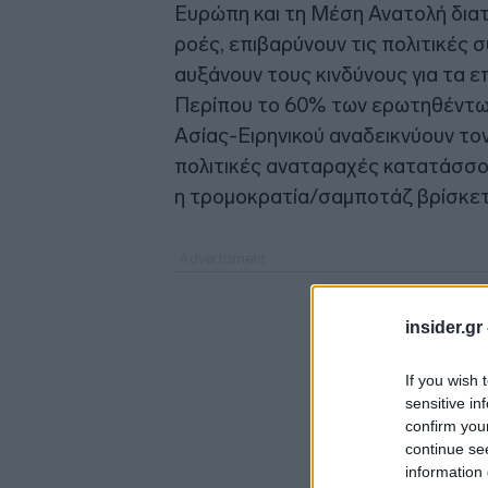
Ευρώπη και τη Μέση Ανατολή δια
ροές, επιβαρύνουν τις πολιτικές σ
αυξάνουν τους κινδύνους για τα ε
Περίπου το 60% των ερωτηθέντων
Ασίας-Ειρηνικού αναδεικνύουν τον
πολιτικές αναταραχές κατατάσσο
η τρομοκρατία/σαμποτάζ βρίσκετα
insider.gr
If you wish 
sensitive in
confirm you
continue se
information 