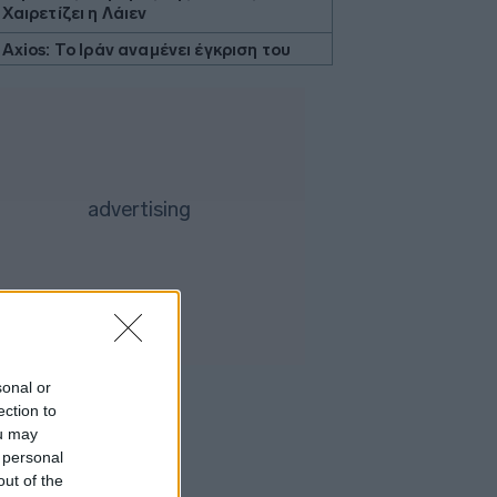
Χαιρετίζει η Λάιεν
Axios: Το Ιράν αναμένει έγκριση του
Συμβουλίου Ασφαλείας για τη
συμφωνία ανοίγματος του Ορμούζ
Εβδομαδιαία κέρδη 7% για τον χρυσό
Ισπανία: Η αστυνομία εξάρθρωσε
δίκτυο διακινητών με κέρδη 24 εκατ.
ευρώ
ΔΕΘ - HELEXPO: Αναρτήθηκε ο
διαγωνισμός για την ανάπλαση των
204,6 εκατ. ευρώ
Σκέρτσος: «Το ΠΑΣΟΚ υποκαθιστά την
οικονομική ανάλυση με πολιτική
προπαγάνδα»
sonal or
Υπ. Παιδείας: 3,35 εκατ. ευρώ στο
ection to
Πανεπιστήμιο Κρήτης για το
ou may
στεγαστικό επίδομα των φοιτητών
 personal
Η UEFA συνεχίζει το μποϊκοτάζ του
out of the