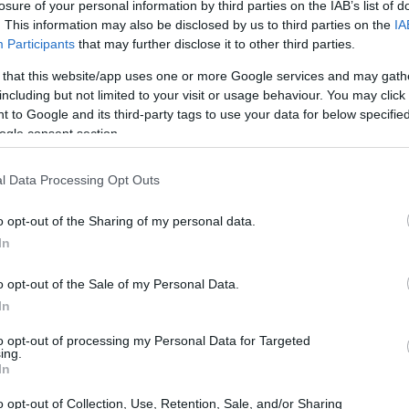
losure of your personal information by third parties on the IAB’s list of
. This information may also be disclosed by us to third parties on the
IA
Participants
that may further disclose it to other third parties.
21:01
 that this website/app uses one or more Google services and may gath
 κυριαρχεί επί του παρόντος στην
including but not limited to your visit or usage behaviour. You may click 
20:42
 to Google and its third-party tags to use your data for below specifi
ι σημαντικές διαταραχές στην παγκόσμια
ogle consent section.
θεση, οι επιχειρήσεις που πλήττονται από
20:32
ζουν σημαντικές προκλήσεις, όπως
l Data Processing Opt Outs
σίδα, απώλεια πρόσβασης στις αγορές,
θέσεων και σαμποτάζ. Ακόμη και πριν από
o opt-out of the Sharing of my personal data.
20:19
In
ότι η έκθεση των επιχειρηματικών
νους πολεμικών συγκρούσεων είχε αυξηθεί
o opt-out of the Sale of my Personal Data.
20:11
ρόνια. Για τον ασφαλιστικό κλάδο, και
In
ικής Βίας και της Τρομοκρατίας (PVT), ο
to opt-out of processing my Personal Data for Targeted
ται να οδηγήσει σε σημαντικές ζημιές σε
ing.
20:00
In
νέες αξιολογήσεις κινδύνου για
άδους και γεωγραφικές αγορές. Με βάση
o opt-out of Collection, Use, Retention, Sale, and/or Sharing