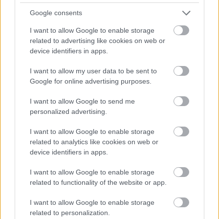
Google consents
I want to allow Google to enable storage
related to advertising like cookies on web or
device identifiers in apps.
I want to allow my user data to be sent to
Google for online advertising purposes.
Λόγω της οσμής, αναστάτωση προκλήθηκε και
στον
Δήμο Αγίου Δημητρίου
, ο οποίος αρχικά
I want to allow Google to send me
ξεκίνησε εκκένωση του Δημαρχείου και ήταν
personalized advertising.
έτοιμος να πράξει το ίδιο και με σχολεία της
I want to allow Google to enable storage
πόλης καθαρά για προληπτικούς λόγους, ωστόσο
related to analytics like cookies on web or
οι διαβεβαιώσεις που επίσης έλαβε η δημοτική
device identifiers in apps.
Αρχή από την Πυροσβεστική και τις άλλες
αρμόδιες υπηρεσίες, σταμάτησαν τις όποιες
I want to allow Google to enable storage
related to functionality of the website or app.
αρχικές αποφάσεις.
I want to allow Google to enable storage
«Ήμασταν έτοιμοι να εκκενώσουμε σχολεία, γιατί
related to personalization.