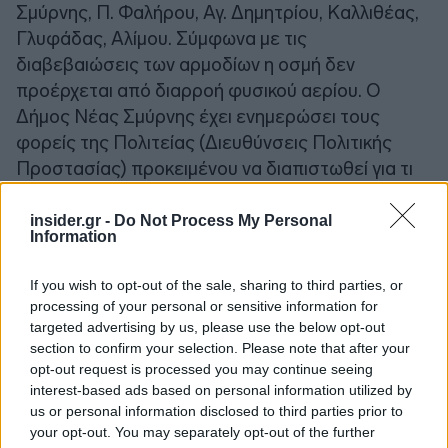
Σμύρνης, Π. Φαλήρου, Αγ. Δημητρίου, Καλλιθέας,
Γλυφάδας, Αλίμου. Σύμφωνα με τις
διαβεβαιώσεις των αρμοδίων η οσμή δεν
προέρχεται από διαρροή φυσικού αερίου. Ο
Δήμος Νέας Σμύρνης έχει ενημερώσει τους
φορείς της Πολιτείας (Διευθύνσεις Πολιτικής
Προστασίας) προκειμένου να διαπιστωθεί για τι
ακριβώς πρόκειται. Από την υπηρεσία του
ΠΕΡΠΑ (Περιορισμός Ρύπανσης και
insider.gr -
Do Not Process My Personal
Information
Εξοικονόμηση Πετρελαίου & Αερίου) πάντως έχει
δοθεί η διαβεβαίωση προς τον Δήμο ότι η οσμή
If you wish to opt-out of the sale, sharing to third parties, or
δεν είναι αποτέλεσμα επικίνδυνης
processing of your personal or sensitive information for
περιβαλλοντικής ρύπανσης. Η μέχρι τώρα
targeted advertising by us, please use the below opt-out
σύσταση είναι η παραμονή σε χώρους με κλειστά
section to confirm your selection. Please note that after your
opt-out request is processed you may continue seeing
παράθυρα».
interest-based ads based on personal information utilized by
us or personal information disclosed to third parties prior to
your opt-out. You may separately opt-out of the further