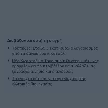
Διαβάζονται αυτή τη στιγμή
Τράπεζες: Στα 55,5 εκατ. ευρώ ο λογαριασμός
από τα δάνεια του ν. Κατσέλη
Νέο Χωροταξικό Τουρισμού: Οι νέες «κόκκινες
γραμμές» για το περιβάλλον και τι αλλάζει σε
ξενοδοχεία, νησιά και επενδύσεις
Τα ανοιχτά μέτωπα για την ενίσχυση της
ελληνικής βιομηχανίας