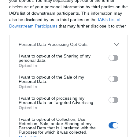
your opt-out. You may separately opt-out of the further
εντοπίζεται έγκαιρα, είναι ιάσιμος σε ποσοστό
disclosure of your personal information by third parties on the
που ξεπερνά το 95%. Αυτή είναι η αξία της
IAB’s list of downstream participants. This information may
also be disclosed by us to third parties on the
IAB’s List of
πρόληψης. Δεν κερδίζεις μόνο χρόνια ζωής•
Downstream Participants
that may further disclose it to other
κερδίζεις και ποιότητα ζωής».
third parties.
Please note that this website/app uses one or more Google
Personal Data Processing Opt Outs
services and may gather and store information including but
not limited to your visit or usage behaviour. You may click to
I want to opt-out of the Sharing of my
personal data.
grant or deny consent to Google and its third-party tags to
Opted In
use your data for below specified purposes in below Google
consent section.
I want to opt-out of the Sale of my
Personal Data.
Opted In
I want to opt-out of processing my
Personal Data for Targeted Advertising.
Opted In
I want to opt-out of Collection, Use,
Retention, Sale, and/or Sharing of my
Personal Data that Is Unrelated with the
Purposes for which it was collected.