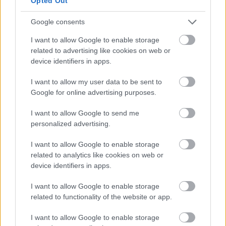
Opted Out
Google consents
I want to allow Google to enable storage
related to advertising like cookies on web or
device identifiers in apps.
I want to allow my user data to be sent to
Google for online advertising purposes.
I want to allow Google to send me
personalized advertising.
I want to allow Google to enable storage
related to analytics like cookies on web or
device identifiers in apps.
«Επίσης, δρομολογούμε πρόγραμμα για την
έγκαιρη ανίχνευση της υπέρτασης. Υπολογίζουμε
I want to allow Google to enable storage
ότι στη χώρα μας υπάρχουν πάνω από 500.000
related to functionality of the website or app.
άνθρωποι που έχουν υπέρταση και δεν το
I want to allow Google to enable storage
γνωρίζουν. Το επόμενο διάστημα θα υπάρξουν