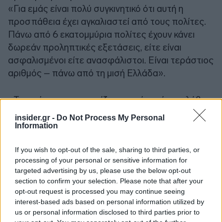
«Για εμάς είναι πολύ συγκινητικό ότι αυτή η
προσπάθεια έχει αγκαλιαστεί από τους πολίτες.
Πάνω από 6 εκατομμύρια πολίτες έχουν κάνει
δωρεάν προληπτικές εξετάσεις, είτε είναι
ασφαλισμένοι είτε ανασφάλιστοι. Είναι τεράστιος
αριθμός – πάνω από τη μισή Ελλάδα».
«Το πρόγραμμα συνεχίζεται και όσοι έχουν λάβει
μήνυμα μπορούν ακόμη να αξιοποιήσουν τη
insider.gr -
Do Not Process My Personal
δυνατότητα αυτή».
Information
«Να πούμε ότι περίπου 200.000 άνθρωποι έχουν
If you wish to opt-out of the sale, sharing to third parties, or
εντοπιστεί έγκαιρα με ευρήματα. Αυτό σημαίνει
processing of your personal or sensitive information for
ότι όλοι αυτοί οι άνθρωποι θα έχουν πολύ
targeted advertising by us, please use the below opt-out
καλύτερη εξέλιξη στην υγεία τους σε σχέση με το
section to confirm your selection. Please note that after your
αν περίμεναν να εμφανίσουν συμπτώματα».
opt-out request is processed you may continue seeing
interest-based ads based on personal information utilized by
us or personal information disclosed to third parties prior to
«Για παράδειγμα, ο καρκίνος του μαστού, όταν