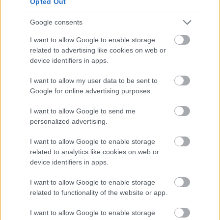
Opted Out
Google consents
I want to allow Google to enable storage
related to advertising like cookies on web or
device identifiers in apps.
I want to allow my user data to be sent to
Google for online advertising purposes.
I want to allow Google to send me
personalized advertising.
«Ήταν μια ειδική περίοδος που συνέβαλε στην
I want to allow Google to enable storage
related to analytics like cookies on web or
άνοιξη της πληροφορικής στην Ελλάδα»,
device identifiers in apps.
ανέφερε χαρακτηριστικά, σημειώνοντας ότι η
χώρα κατάφερε να απορροφήσει σημαντικούς
I want to allow Google to enable storage
πόρους επειδή ο κλάδος ήταν περισσότερο
related to functionality of the website or app.
ώριμος και καλύτερα προετοιμασμένος σε σχέση
I want to allow Google to enable storage
με το παρελθόν.