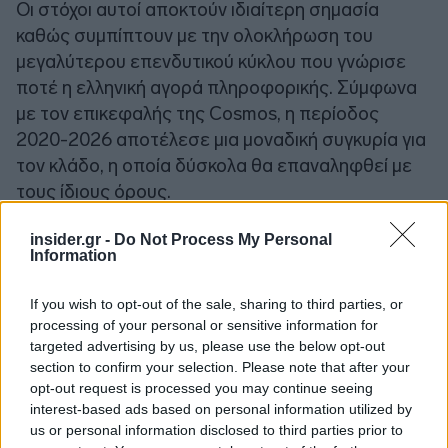
Οι στόχοι αυτοί αποκτούν ιδιαίτερη σημασία
καθώς συμπίπτουν με την ολοκλήρωση του
μεγαλύτερου επενδυτικού κύκλου που γνώρισε
ποτέ η ελληνική αγορά πληροφορικής. Σύμφωνα
με τον επικεφαλής της Cosmos, η περίοδος
2020-2026 αποτέλεσε μια μοναδική συγκυρία για
τον κλάδο, η οποία δύσκολα θα επαναληφθεί με
τους ίδιους όρους.
insider.gr -
Do Not Process My Personal
Το τέλος του κύκλου του Ταμείου
Information
Ανάκαμψης
If you wish to opt-out of the sale, sharing to third parties, or
processing of your personal or sensitive information for
Ο κ. Δάφνης περιέγραψε την περίοδο 2020-2026
targeted advertising by us, please use the below opt-out
ως μια ιστορικά μοναδική συγκυρία για την
section to confirm your selection. Please note that after your
opt-out request is processed you may continue seeing
ελληνική αγορά τεχνολογίας. Η πανδημία
interest-based ads based on personal information utilized by
επιτάχυνε δραστικά τον ψηφιακό
us or personal information disclosed to third parties prior to
μετασχηματισμό, ενώ οι πόροι του Ταμείου