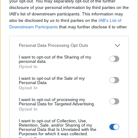
your opt-out. You may separately opt-out of the further
Ανάκαμψης δημιούργησαν έναν πρωτοφανή
disclosure of your personal information by third parties on the
επενδυτικό κύκλο σε έργα πληροφορικής.
IAB’s list of downstream participants. This information may
also be disclosed by us to third parties on the
IAB’s List of
Downstream Participants
that may further disclose it to other
third parties.
Please note that this website/app uses one or more Google
Personal Data Processing Opt Outs
services and may gather and store information including but
not limited to your visit or usage behaviour. You may click to
I want to opt-out of the Sharing of my
personal data.
grant or deny consent to Google and its third-party tags to
Opted In
use your data for below specified purposes in below Google
consent section.
I want to opt-out of the Sale of my
Personal Data.
Opted In
I want to opt-out of processing my
Personal Data for Targeted Advertising.
Opted In
I want to opt-out of Collection, Use,
Retention, Sale, and/or Sharing of my
Personal Data that Is Unrelated with the
Purposes for which it was collected.