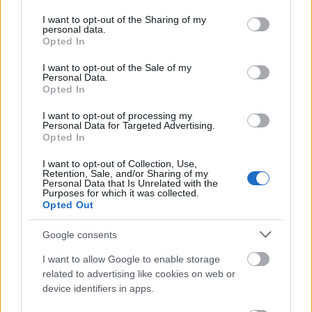
εταιρείας εκτιμούν ότι οι πωλήσεις θα αυξηθούν
services and may gather and store information including but
κατά +10%,
λόγω του Euro που επηρεάζει
not limited to your visit or usage behaviour. You may click to
I want to opt-out of the Sharing of my
personal data.
grant or deny consent to Google and its third-party tags to
πάντα θετικά τον κλάδο της τηλεόρασης αλλά
Opted In
use your data for below specified purposes in below Google
και των Ολυμπιακών Αγώνω
ν. Ήδη άλλωστε το
consent section.
I want to opt-out of the Sale of my
πρώτο τρίμηνο του έτους παρατηρείται μια άνοδο
Personal Data.
Opted In
της τάξης του 5% στην κατηγορία της
τηλεόρασης
I want to opt-out of processing my
Personal Data for Targeted Advertising.
Opted In
Υποσχόμενες είναι και οι κατηγορίες του B2B
I want to opt-out of Collection, Use,
αλλά και οι αντλίες θερμότητας οι οποίες
Retention, Sale, and/or Sharing of my
σταδιακά αρχίζουν να αυξάνουν το μερίδιό τους.
Personal Data that Is Unrelated with the
Purposes for which it was collected.
Ωστόσο τα λευκά αναμένεται να επηρεαστούν
Opted Out
αρνητικά στο πρώτο 8μηνο λόγω της έλλειψης
Google consents
επιδότησης με την εταιρεία να ποντάρει στην
κατηγορία του πλυντηρίου.
I want to allow Google to enable storage
related to advertising like cookies on web or
device identifiers in apps.