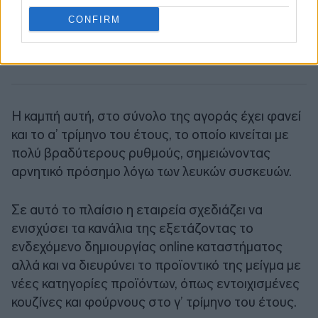
CONFIRM
Η καμπή αυτή, στο σύνολο της αγοράς έχει φανεί
και το α’ τρίμηνο του έτους, το οποίο κινείται με
πολύ βραδύτερους ρυθμούς, σημειώνοντας
αρνητικό πρόσημο λόγω των λευκών συσκευών.
Σε αυτό το πλαίσιο η εταιρεία σχεδιάζει να
ενισχύσει τα κανάλια της εξετάζοντας το
ενδεχόμενο δημιουργίας online καταστήματος
αλλά και να διευρύνει το προϊοντικό της μείγμα με
νέες κατηγορίες προϊόντων, όπως εντοιχισμένες
κουζίνες και φούρνους στο γ’ τρίμηνο του έτους.