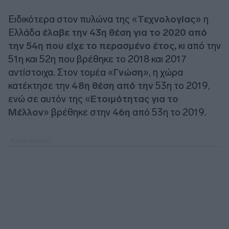
Ειδικότερα στον πυλώνα της «
Τεχνολογίας»
η
Ελλάδα
έλαβε την 43η θέση για το 2020 από
την 54η που είχε το περασμένο έτος,
κι από την
51η και 52η που βρέθηκε το 2018 και 2017
αντίστοιχα. Στον τομέα «
Γνώση
», η χώρα
κατέκτησε την
48η θέση από την
53η το 2019,
ενώ σε αυτόν της «
Ετοιμότητας
για το
Μέλλον
» βρέθηκε στην
46η
από 53η το 2019.