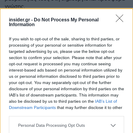
γνώσης.
insider.gr -
Do Not Process My Personal
Information
If you wish to opt-out of the sale, sharing to third parties, or
processing of your personal or sensitive information for
targeted advertising by us, please use the below opt-out
section to confirm your selection. Please note that after your
opt-out request is processed you may continue seeing
interest-based ads based on personal information utilized by
us or personal information disclosed to third parties prior to
your opt-out. You may separately opt-out of the further
disclosure of your personal information by third parties on the
IAB’s list of downstream participants. This information may
also be disclosed by us to third parties on the
IAB’s List of
Downstream Participants
that may further disclose it to other
third parties.
Please note that this website/app uses one or more Google
Personal Data Processing Opt Outs
services and may gather and store information including but