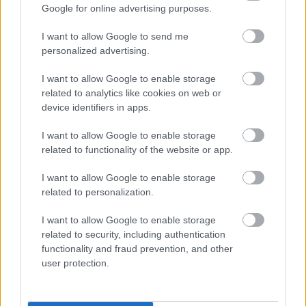
Google for online advertising purposes.
θέση), η Ελβετία (6η), η Ολλανδία (7η), η
Δημοκρατία της Κορέας (8η), η Νορβηγία (9η) και
I want to allow Google to send me
personalized advertising.
η Φινλανδία (10η).
I want to allow Google to enable storage
«Το μέλλον του κόσμου θα εξαρτηθεί από την
related to analytics like cookies on web or
ψηφιοποίηση. Η κατάταξη της ψηφιακής
device identifiers in apps.
ανταγωνιστικότητας ρίχνει φως στο πώς θα
I want to allow Google to enable storage
μπορούσαν οι οικονομίες να ανακάμψουν από τον
related to functionality of the website or app.
COVID-19. Η ψηφιοποίηση δεν είναι πλέον μια
επιλογή. Είναι αναγκαιότητα», σχολιάζουν οι
I want to allow Google to enable storage
related to personalization.
συντάκτες της σχετικής έρευνας.
I want to allow Google to enable storage
related to security, including authentication
functionality and fraud prevention, and other
user protection.