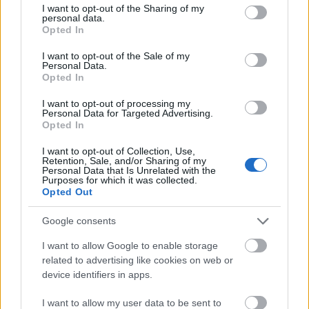
not limited to your visit or usage behaviour. You may click to
I want to opt-out of the Sharing of my
personal data.
grant or deny consent to Google and its third-party tags to
Opted In
use your data for below specified purposes in below Google
consent section.
I want to opt-out of the Sale of my
Personal Data.
Opted In
I want to opt-out of processing my
Personal Data for Targeted Advertising.
Opted In
I want to opt-out of Collection, Use,
Retention, Sale, and/or Sharing of my
Personal Data that Is Unrelated with the
Γενικά τόσο η Βόρεια Αμερική όσο και η Δυτική
Purposes for which it was collected.
Opted Out
Ευρώπη και η Ανατολική Ασία θεωρούνται ως οι
πιο προοδευτικές ψηφιακά περιοχές.
Google consents
I want to allow Google to enable storage
Όσο για τις χώρες που συμπληρώνουν την χρυσή
related to advertising like cookies on web or
δεκάδα της ψηφιακής ανταγωνιστικότητας, η
device identifiers in apps.
τέταρτη θέση για το τρέχον έτος ανήκει στη
I want to allow my user data to be sent to
Σουηδία, ενώ ακολουθούν το Χονγκ Κονγκ (5η