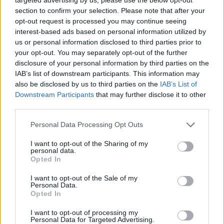
section to confirm your selection. Please note that after your
opt-out request is processed you may continue seeing
Διαβάζονται αυτή τη στιγμή
interest-based ads based on personal information utilized by
us or personal information disclosed to third parties prior to
Η γαλάζια «θετική ατζέντα» στο δρόμο για το
your opt-out. You may separately opt-out of the further
2027 - Το παράπονο της Καρυστιανού - Στον
disclosure of your personal information by third parties on the
ΣΥΡΙΖΑ μελετούν Ιστορία
IAB’s list of downstream participants. This information may
Πυρόπληκτοι: Τι σημαίνουν τα «πράσινα»,
also be disclosed by us to third parties on the
IAB’s List of
«κίτρινα» και «κόκκινα» σπίτια για τις
Downstream Participants
that may further disclose it to other
αποζημιώσεις
third parties.
Ποια είναι η (κυβερνητική) λίστα με τα μεγάλα
Please note that this website/app uses one or more Google
Personal Data Processing Opt Outs
οδικά έργα και τα εκτιμώμενα
services and may gather and store information including but
χρονοδιαγράμματα
not limited to your visit or usage behaviour. You may click to
I want to opt-out of the Sharing of my
personal data.
grant or deny consent to Google and its third-party tags to
Opted In
use your data for below specified purposes in below Google
consent section.
I want to opt-out of the Sale of my
Personal Data.
Opted In
TAGS:
ΑΣΕΠ
ΑΣΕΠ αποτελέσματα
Δημόσιο
I want to opt-out of processing my
Personal Data for Targeted Advertising.
Διαγωνισμός
Προσλήψεις