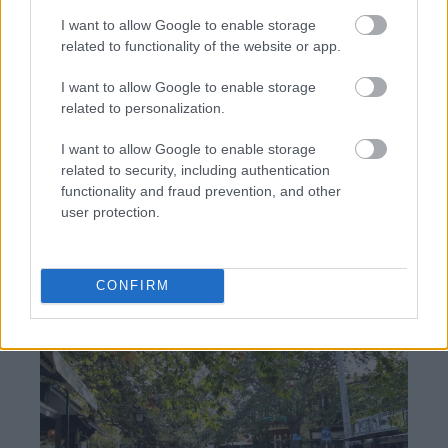
I want to allow Google to enable storage
related to functionality of the website or app.
Ολυμπιακός: Πρόταση για δανεισμό και οψιόν
αγοράς του Μόουρα σύμφωνα με τους Πορτογάλους
I want to allow Google to enable storage
related to personalization.
Φενέρμπαχτσε: Αντέγραψε τον ποδοσφαιρικό
Παναθηναϊκό με Spiderman και Λιβάι Γκαρσία!
I want to allow Google to enable storage
related to security, including authentication
functionality and fraud prevention, and other
Ρεάλ Μαδρίτης ή Μπαρτσελόνα; Ο Ρόδρι μπροστά
user protection.
στο μεγαλύτερο δίλημμα της καριέρας του
CONFIRM