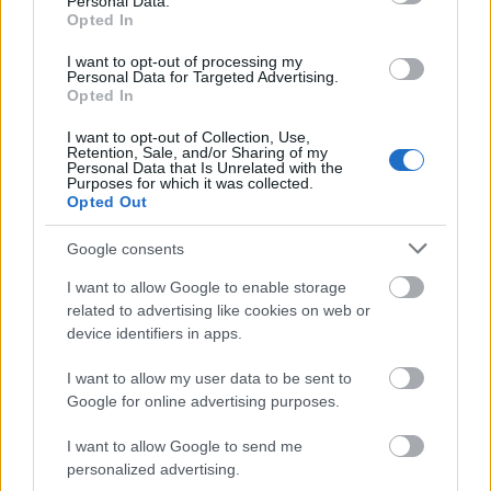
Personal Data.
Opted In
I want to opt-out of processing my
Personal Data for Targeted Advertising.
Opted In
I want to opt-out of Collection, Use,
Retention, Sale, and/or Sharing of my
Personal Data that Is Unrelated with the
Purposes for which it was collected.
Opted Out
Google consents
Διαβάζονται αυτή τη στιγμή
I want to allow Google to enable storage
Τράπεζες: Στα 55,5 εκατ. ευρώ ο λογαριασμός
related to advertising like cookies on web or
από τα δάνεια του ν. Κατσέλη
device identifiers in apps.
Νέο Χωροταξικό Τουρισμού: Οι νέες «κόκκινες
γραμμές» για το περιβάλλον και τι αλλάζει σε
I want to allow my user data to be sent to
Google for online advertising purposes.
ξενοδοχεία, νησιά και επενδύσεις
Τα ανοιχτά μέτωπα για την ενίσχυση της
I want to allow Google to send me
ελληνικής βιομηχανίας
personalized advertising.