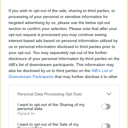
If you wish to opt-out of the sale, sharing to third parties, or
processing of your personal or sensitive information for
targeted advertising by us, please use the below opt-out
section to confirm your selection. Please note that after your
opt-out request is processed you may continue seeing
interest-based ads based on personal information utilized by
us or personal information disclosed to third parties prior to
your opt-out. You may separately opt-out of the further
disclosure of your personal information by third parties on the
IAB’s list of downstream participants. This information may
also be disclosed by us to third parties on the
IAB’s List of
Ακολουθήστε το
insider.gr στο Google News
και μάθετε
Downstream Participants
that may further disclose it to other
πρώτοι όλες τις
ειδήσεις
από την Ελλάδα και τον κόσμο.
third parties.
Please note that this website/app uses one or more Google
Personal Data Processing Opt Outs
services and may gather and store information including but
not limited to your visit or usage behaviour. You may click to
I want to opt-out of the Sharing of my
personal data.
grant or deny consent to Google and its third-party tags to
Opted In
use your data for below specified purposes in below Google
consent section.
I want to opt-out of the Sale of my