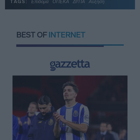
TAGS:
Επίδομα
ΟΠΕΚΑ
ΔΥΠΑ
Αύξηση
BEST OF
INTERNET