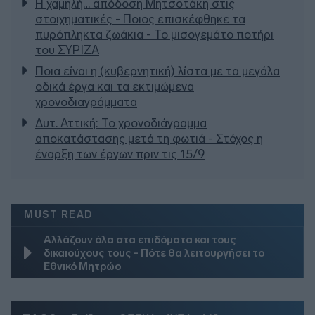
Η χαμηλή… απόδοση Μητσοτάκη στις
στοιχηματικές - Ποιος επισκέφθηκε τα
πυρόπληκτα ζωάκια - Το μισογεμάτο ποτήρι
του ΣΥΡΙΖΑ
Ποια είναι η (κυβερνητική) λίστα με τα μεγάλα
οδικά έργα και τα εκτιμώμενα
χρονοδιαγράμματα
Δυτ. Αττική: Το χρονοδιάγραμμα
αποκατάστασης μετά τη φωτιά - Στόχος η
έναρξη των έργων πριν τις 15/9
MUST READ
Αλλάζουν όλα στα επιδόματα και τους
δικαιούχους τους - Πότε θα λειτουργήσει το
Εθνικό Μητρώο