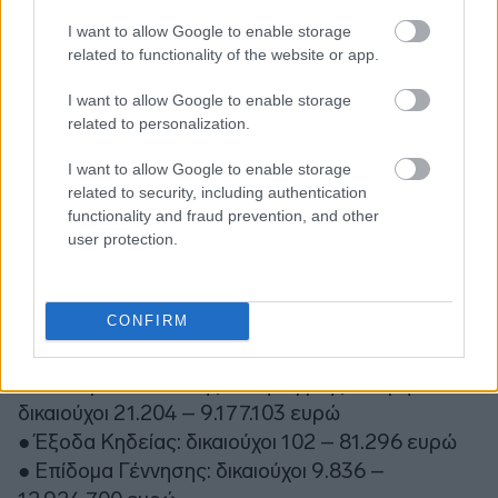
I want to allow Google to enable storage
● Επίδομα Στέγασης: δικαιούχοι 194.789 –
related to functionality of the website or app.
23.548.654 ευρώ
● Ελάχιστο Εγγυημένο Εισόδημα: δικαιούχοι
I want to allow Google to enable storage
160.395 – 36.505.178 ευρώ
related to personalization.
● Αναπηρικά: δικαιούχοι 193.936 – 89.016.638
I want to allow Google to enable storage
ευρώ
related to security, including authentication
● Επίδομα Στεγαστικής Συνδρομής: δικαιούχοι
functionality and fraud prevention, and other
523 – 180.562 ευρώ
user protection.
● Επίδομα Ομογενών: δικαιούχοι 5.244 – 184.646
ευρώ
CONFIRM
● Επίδομα Ανασφαλίστων Υπερηλίκων, ν.
1296/1982: δικαιούχοι 13.306 – 5.116.108 ευρώ
● Επίδομα Κοινωνικής Αλληλεγγύης Υπερηλίκων:
δικαιούχοι 21.204 – 9.177.103 ευρώ
● Έξοδα Κηδείας: δικαιούχοι 102 – 81.296 ευρώ
● Επίδομα Γέννησης: δικαιούχοι 9.836 –