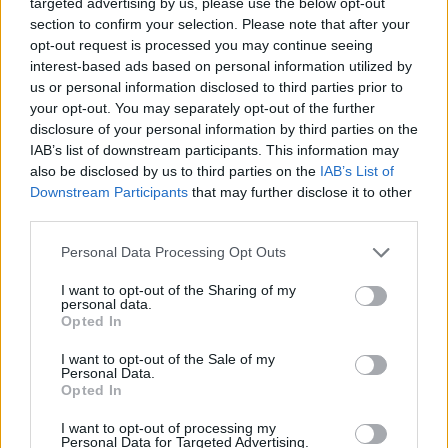
targeted advertising by us, please use the below opt-out
που σήμερα δεν λαμβάνει επίδομα γιατί
section to confirm your selection. Please note that after your
υπερβαίνει το εισοδηματικό όριο, στο εξής θα
opt-out request is processed you may continue seeing
δικαιούται επίδομα (90 ευρώ μηνιαίως για τα δυο
interest-based ads based on personal information utilized by
us or personal information disclosed to third parties prior to
παιδιά), καθώς θα έχει έκπτωση 20% στο
your opt-out. You may separately opt-out of the further
εισόδημά της, το οποίο και θα διαμορφωθεί στα
disclosure of your personal information by third parties on the
25.600 ευρώ.
IAB’s list of downstream participants. This information may
also be disclosed by us to third parties on the
IAB’s List of
Downstream Participants
that may further disclose it to other
third parties.
Please note that this website/app uses one or more Google
Personal Data Processing Opt Outs
services and may gather and store information including but
not limited to your visit or usage behaviour. You may click to
I want to opt-out of the Sharing of my
personal data.
grant or deny consent to Google and its third-party tags to
Opted In
use your data for below specified purposes in below Google
consent section.
I want to opt-out of the Sale of my
Personal Data.
Opted In
I want to opt-out of processing my
Personal Data for Targeted Advertising.