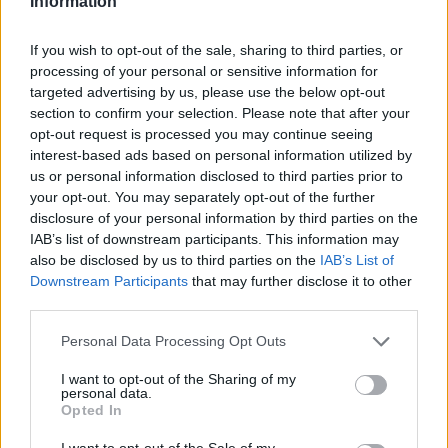
Information
If you wish to opt-out of the sale, sharing to third parties, or
processing of your personal or sensitive information for
targeted advertising by us, please use the below opt-out
Τέλος, αναφορικά με την εκτέλεση αποφάσεων
section to confirm your selection. Please note that after your
opt-out request is processed you may continue seeing
που έχουν εκδοθεί από δικαστικές ή άλλες Αρχές,
interest-based ads based on personal information utilized by
εφαρμόζονται κανονικά, αφού δεν εμπίπτουν
us or personal information disclosed to third parties prior to
στην διαδικασία επιστροφής των στοιχείων.
your opt-out. You may separately opt-out of the further
disclosure of your personal information by third parties on the
IAB’s list of downstream participants. This information may
Ακολουθήστε το
insider.gr στο Google News
και μάθετε
also be disclosed by us to third parties on the
IAB’s List of
πρώτοι όλες τις
ειδήσεις
από την Ελλάδα και τον κόσμο.
Downstream Participants
that may further disclose it to other
third parties.
Please note that this website/app uses one or more Google
Personal Data Processing Opt Outs
services and may gather and store information including but
not limited to your visit or usage behaviour. You may click to
I want to opt-out of the Sharing of my
personal data.
grant or deny consent to Google and its third-party tags to
Opted In
use your data for below specified purposes in below Google
consent section.
I want to opt-out of the Sale of my