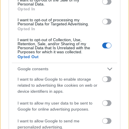
Personal Data.
Opted In
I want to opt-out of processing my
Personal Data for Targeted Advertising.
Opted In
I want to opt-out of Collection, Use,
Retention, Sale, and/or Sharing of my
Personal Data that Is Unrelated with the
Purposes for which it was collected.
Opted Out
Διαβάζονται αυτή τη στιγμή
Google consents
Η γαλάζια «θετική ατζέντα» στο δρόμο για το
2027 - Το παράπονο της Καρυστιανού - Στον
I want to allow Google to enable storage
related to advertising like cookies on web or
ΣΥΡΙΖΑ μελετούν Ιστορία
device identifiers in apps.
Πυρόπληκτοι: Τι σημαίνουν τα «πράσινα»,
«κίτρινα» και «κόκκινα» σπίτια για τις
I want to allow my user data to be sent to
αποζημιώσεις
Google for online advertising purposes.
Ποια είναι η (κυβερνητική) λίστα με τα μεγάλα
I want to allow Google to send me
οδικά έργα και τα εκτιμώμενα
personalized advertising.
χρονοδιαγράμματα