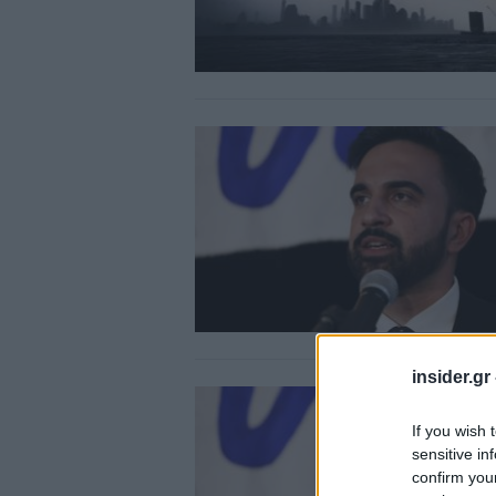
insider.gr
If you wish 
sensitive in
confirm you