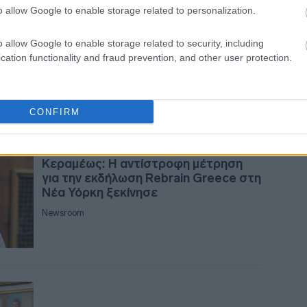
Starbucks: Θα καταβάλει 39 εκατ.
o allow Google to enable storage related to personalization.
δολάρια για παραβιάσεις κοινωνικών
δικαιωμάτων στη Νέα Υόρκη
12:2
o allow Google to enable storage related to security, including
Newsroom
cation functionality and fraud prevention, and other user protection.
12:16
CONFIRM
12:0
24-11-2025 17:57
Κεραμέως: Η αντίστροφη μέτρηση
για την εκδήλωση Rebrain Greece στη
Νέα Υόρκη ξεκίνησε
11:46
Newsroom
11:39