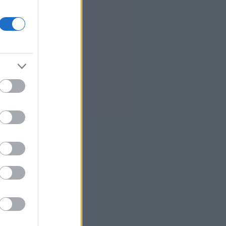
προειδοποίησης για καύσωνα
Ρωσία: Πυρκαγιά σε διυλιστήριο
πετρελαίου της περιφέρειας
Κρασνοντάρ ύστερα από
ουκρανική επίθεση με drones
Κορυφώνεται η έξοδος του
Αυγούστου
Τουρνάς: Το ΠΣ αντιμετώπισε
πρωτοφανείς ακραίες συνθήκες
Ισραηλινά ΜΜΕ: Σε κρίσιμη
κατάσταση η υγεία του
Μοτζταμπά Χαμενεΐ - Σύντομα
μπορεί να είναι νεκρός
0
Marfin: Επιμένει ο δικηγόρος της
46χρονης για την ταυτοποίηση -
«Η ίδια εξέταση είχε γίνει και το
2022»
3
Situational Awareness: Συρροή
επενδυτών παρότι το hedge fund