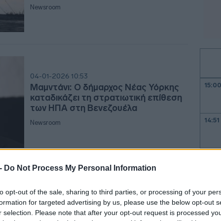
Newsroom
04-01-2026 10:53
15:0
Μαμντάνι: Ο δήμαρχος Νέας Υόρκης
καταδικάζει τη στρατιωτική επίθεση
των ΗΠΑ στη Βενεζουέλα
14:51
Newsroom
14:4
 -
Do Not Process My Personal Information
01-01-2026 23:58
to opt-out of the sale, sharing to third parties, or processing of your per
14:4
Ζοχράν Μαμντάνι: Να δείξουμε στον
formation for targeted advertising by us, please use the below opt-out s
κόσμο ότι «η αριστερά μπορεί να
r selection. Please note that after your opt-out request is processed y