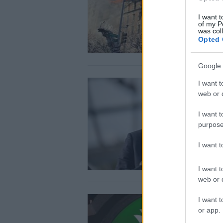
I want t
of my P
was col
Opted 
Google 
I want t
web or d
I want t
purpose
I want 
I want t
web or d
I want t
or app.