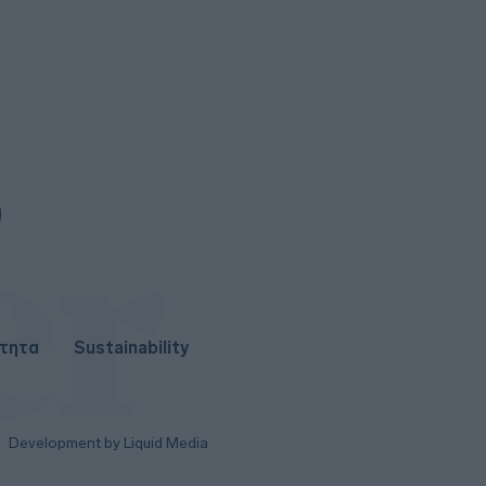
Health Monitoring: Η εθνική
υποδομή για αξιοποίηση
δεδομένων υγείας προς όφελος
των πολιτών
ΟΗΕ: Προειδοποιεί ότι υπάρχει
κίνδυνος ανανέωσης μιας
μεγάλης κλίμακας σύγκρουσης
στην Υεμένη
4
Βραζιλία: Σε χαμηλό δεκαετίας
υποχώρησε η αποψίλωση του
τροπικού δάσους του Αμαζονίου
ότητα
Sustainability
Development by Liquid Media