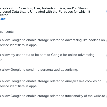
Μανχάταν - Τρεις τραυματίες
o opt-out of Collection, Use, Retention, Sale, and/or Sharing
13:35
Newsroom
ersonal Data that Is Unrelated with the Purposes for which it
lected.
Out
consents
13:17
o allow Google to enable storage related to advertising like cookies on
13:13
evice identifiers in apps.
08-12-2025 22:00
ΗΠΑ: Ο Μαμντάνι θα μετακομίσει
o allow my user data to be sent to Google for online advertising
13:01
στην επίσημη κατοικία του δημάρχου
s.
της Νέας Υόρκης
Newsroom
to allow Google to send me personalized advertising.
12:5
o allow Google to enable storage related to analytics like cookies on
evice identifiers in apps.
o allow Google to enable storage related to functionality of the website
12:4
02-12-2025 20:24