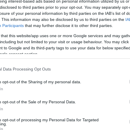
κυβερνήσει»
eing interest-based ads based on personal information utilized by us or
disclosed to third parties prior to your opt-out. You may separately opt-
Newsroom
losure of your personal information by third parties on the IAB’s list of
14:3
. This information may also be disclosed by us to third parties on the
IA
Participants
that may further disclose it to other third parties.
14:21
 that this website/app uses one or more Google services and may gath
including but not limited to your visit or usage behaviour. You may click 
 to Google and its third-party tags to use your data for below specifi
01-01-2026 11:28
ogle consent section.
14:17
ΗΠΑ: Ο Ζοχράν Μαμντάνι ορκίστηκε
δήμαρχος της Νέας Υόρκης
l Data Processing Opt Outs
14:0
Newsroom
o opt-out of the Sharing of my personal data.
In
13:56
o opt-out of the Sale of my Personal Data.
In
to opt-out of processing my Personal Data for Targeted
13:4
09-12-2025 17:50
ing.
ΗΠΑ: Πυρκαγιά σε κτίριο στο
In