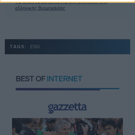
Τα ανοιχτά μέτωπα για την ενίσχυση της
ελληνικής βιομηχανίας
TAGS:
ESG
BEST OF
INTERNET