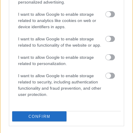
personalized advertising.
I want to allow Google to enable storage
related to analytics like cookies on web or
device identifiers in apps.
I want to allow Google to enable storage
related to functionality of the website or app.
I want to allow Google to enable storage
related to personalization.
I want to allow Google to enable storage
related to security, including authentication
Διαβάζονται αυτή τη στιγμή
functionality and fraud prevention, and other
user protection.
Τράπεζες: Στα 55,5 εκατ. ευρώ ο λογαριασμός
από τα δάνεια του ν. Κατσέλη
Νέο Χωροταξικό Τουρισμού: Οι νέες «κόκκινες
CONFIRM
γραμμές» για το περιβάλλον και τι αλλάζει σε
ξενοδοχεία, νησιά και επενδύσεις