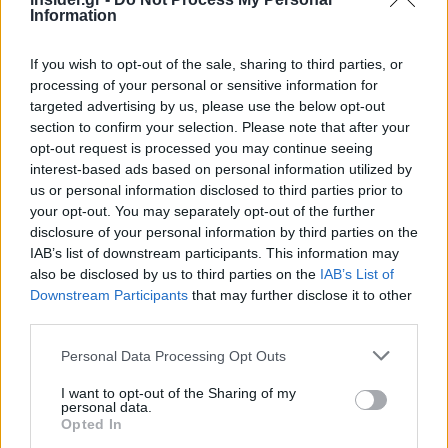
διαχειριστές κεφαλαίων να τις «βαφτίζουν» κατά
Information
το δοκούν ευνοώντας το greenwashing.
If you wish to opt-out of the sale, sharing to third parties, or
Με πληροφορίες από το Bloomberg.
processing of your personal or sensitive information for
targeted advertising by us, please use the below opt-out
section to confirm your selection. Please note that after your
opt-out request is processed you may continue seeing
interest-based ads based on personal information utilized by
us or personal information disclosed to third parties prior to
your opt-out. You may separately opt-out of the further
disclosure of your personal information by third parties on the
IAB’s list of downstream participants. This information may
also be disclosed by us to third parties on the
IAB’s List of
Downstream Participants
that may further disclose it to other
third parties.
Please note that this website/app uses one or more Google
Personal Data Processing Opt Outs
services and may gather and store information including but
not limited to your visit or usage behaviour. You may click to
I want to opt-out of the Sharing of my
personal data.
grant or deny consent to Google and its third-party tags to
Opted In
use your data for below specified purposes in below Google