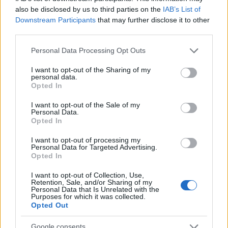
also be disclosed by us to third parties on the
IAB’s List of
Downstream Participants
that may further disclose it to other
third parties.
Please note that this website/app uses one or more Google
Personal Data Processing Opt Outs
services and may gather and store information including but
not limited to your visit or usage behaviour. You may click to
I want to opt-out of the Sharing of my
personal data.
grant or deny consent to Google and its third-party tags to
Opted In
use your data for below specified purposes in below Google
consent section.
I want to opt-out of the Sale of my
Personal Data.
Opted In
Αξιόχρεο και τράπεζες σε
I want to opt-out of processing my
Personal Data for Targeted Advertising.
αναβάθμιση
Opted In
I want to opt-out of Collection, Use,
Ολοκλήρωσε τον κύκλο της η Moody's
Retention, Sale, and/or Sharing of my
Personal Data that Is Unrelated with the
προχωρώντας σε
αναβάθμιση των πιστοληπτικών
Purposes for which it was collected.
αξιολογήσεων των Alpha Bank και Τράπεζα
Opted Out
Πειραιώς
όπως έκανε προχθές με τις ΕΤΕ,
Google consents