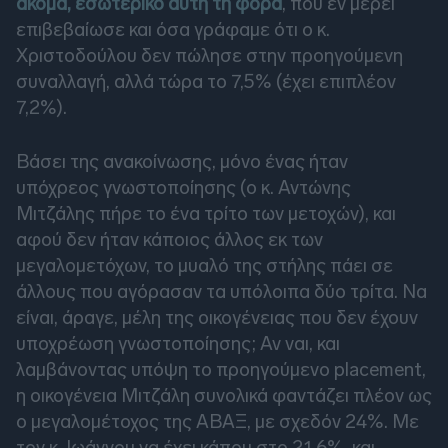
ακόμα, εσωτερικό αυτή τη φορά
, που εν μέρει
επιβεβαίωσε και όσα γράφαμε ότι ο κ.
Χριστοδούλου δεν πώλησε στην προηγούμενη
συναλλαγή, αλλά τώρα το 7,5% (έχει επιπλέον
7,2%).
Βάσει της ανακοίνωσης, μόνο ένας ήταν
υπόχρεος γνωστοποίησης (ο κ. Αντώνης
Μιτζάλης πήρε το ένα τρίτο των μετοχών), και
αφού δεν ήταν κάποιος άλλος εκ των
μεγαλομετόχων, το μυαλό της στήλης πάει σε
άλλους που αγόρασαν τα υπόλοιπα δύο τρίτα. Να
είναι, άραγε, μέλη της οικογένειας που δεν έχουν
υποχρέωση γνωστοποίησης; Αν ναι, και
λαμβάνοντας υπόψη το προηγούμενο placement,
η οικογένεια Μιτζάλη συνολικά φαντάζει πλέον ως
ο μεγαλομέτοχος της ΑΒΑΞ, με σχεδόν 24%. Με
τον κ. Ιωάννου να έχει κάπου στο 21,6%, και