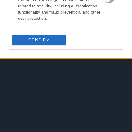
ότι η εταιρία είναι ελκυστικά αποτιμημένη όσο και
related to security, including authentication
αν έχει προοπτική περαιτέρω ανάπτυξης.
functionality and fraud prevention, and other
user protection.
CONFIRM