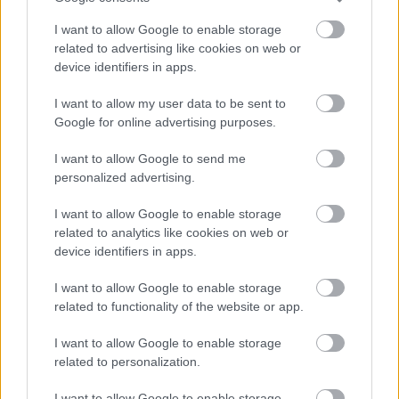
Eurobank και Τράπεζα Αττικής .
I want to allow Google to enable storage
related to advertising like cookies on web or
Αγορές, φήμες και αποτίμηση
device identifiers in apps.
I want to allow my user data to be sent to
Πραγματικά συνεχίζει να έχει ενδιαφέρον το
Google for online advertising purposes.
γεγονός ότι οι μέτοχοι του
ομίλου Σαράντη
συνεχίζουν να αγοράζουν μετοχές. Τα μεγέθη του
I want to allow Google to send me
ομίλου κινούνται ανοδικά αλλά η μείωση της
personalized advertising.
διασποράς δεν φαίνεται να δείχνει ότι υπάρχει
I want to allow Google to enable storage
πολύ μεγάλο ενδιαφέρον για το Χρηματιστήριο.
related to analytics like cookies on web or
Εκτός και αν η προοπτική είναι η μελλοντική
device identifiers in apps.
έξοδος δια της μεταβίβασης της εταιρίας όπως
I want to allow Google to enable storage
λένε κάποιες φήμες στην αγορά οι οποίες δεν
related to functionality of the website or app.
επιβεβαιώνονται.
I want to allow Google to enable storage
Βέβαια με 46 εκατ. ευρώ κέρδη και αποτίμηση
related to personalization.
870 εκατ. ευρώ δεν μπορεί κάποιος να ισχυριστεί
I want to allow Google to enable storage